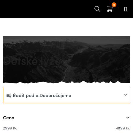
Přejít
na
obsah
Domů
ZIMNÍ SPORTY
LYŽOVÁNÍ
Děti
Lyže
Dětské lyže
Ř
Řadit podle:
Doporučujeme
a
z
e
Cena
n
í
2999
Kč
4899
Kč