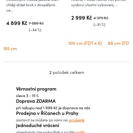
chtějí držet krok s dospělými
synkovi vlastní vybavení,...
ve...
2 999 Kč
4 375 Kč
4 899 Kč
7 500 Kč
(–31 %)
(–34 %)
100 cm (FDT 4.5)
88 cm (FDT 
155 cm
2
položek celkem
O
v
Věrnostní program
l
sleva 3 - 15 %
á
Doprava ZDARMA
d
při nákupu nad 1 999 Kč je doprava na nás
a
Prodejna v Říčanech u Prahy
c
zastavit se můžete za námi na
prodejně
Jednoduché vrácení
í
objednávku lze pohodlně a rychle
vrátit