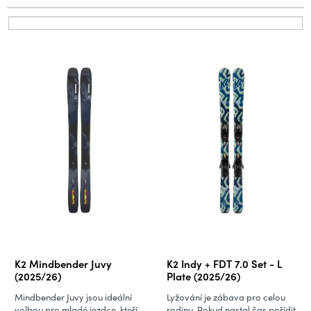
p
r
V
o
ý
d
p
u
i
k
s
t
p
ů
r
o
d
u
k
t
ů
K2 Mindbender Juvy
K2 Indy + FDT 7.0 Set - L
(2025/26)
Plate (2025/26)
Mindbender Juvy jsou ideální
Lyžování je zábava pro celou
volbou pro mladé jezdce, kteří
rodinu. Pokud nastal čas pořídit