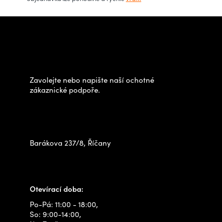
p
r
Z
v
á
Potřebujete poradit s
k
p
výběrem?
y
a
v
t
Zavolejte nebo napište naší ochotné
ý
í
zákaznické podpoře.
p
Zastavte se za námi osobně
i
na prodejně
s
u
Barákova 237/8, Říčany
+420 778 480 522
info@outdoorshops.cz
Otevírací doba:
Po-Pá: 11:00 - 18:00,
So: 9:00-14:00,