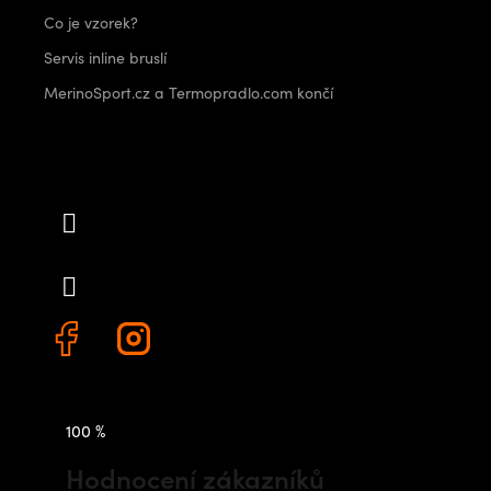
Co je vzorek?
Servis inline bruslí
MerinoSport.cz a Termopradlo.com končí
Kontakt
info
@
outdoorshops.cz
+420 778 480 522
100 %
Hodnocení zákazníků