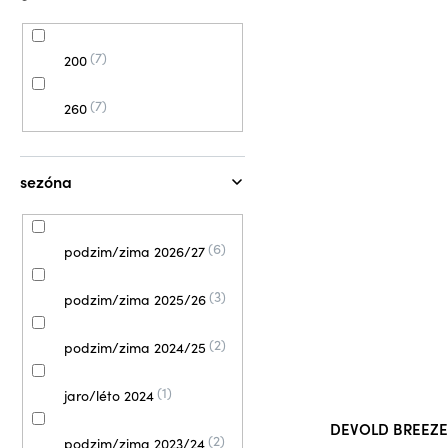
7
200
7
260
sezóna
6
podzim/zima 2026/27
3
podzim/zima 2025/26
2
podzim/zima 2024/25
1
jaro/léto 2024
DEVOLD BREEZE 
2
podzim/zima 2023/24