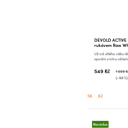
DEVOLD ACTIVE 
rukávem Raw Wh
Už od útlého věku dě
spodní vrstvu obleče
549 Kč
1 099 
(–50 %)
56
62
Novinka