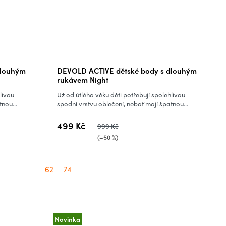
dlouhým
DEVOLD ACTIVE dětské body s dlouhým
rukávem Night
livou
Už od útlého věku děti potřebují spolehlivou
nou...
spodní vrstvu oblečení, neboť mají špatnou...
499 Kč
999 Kč
(–50 %)
62
74
Novinka