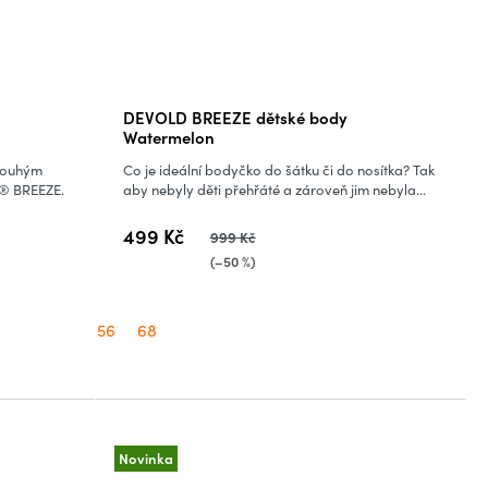
DEVOLD BREEZE dětské body
Watermelon
dlouhým
Co je ideální bodyčko do šátku či do nosítka? Tak
® BREEZE.
aby nebyly děti přehřáté a zároveň jim nebyla...
499 Kč
999 Kč
(–50 %)
56
68
Novinka