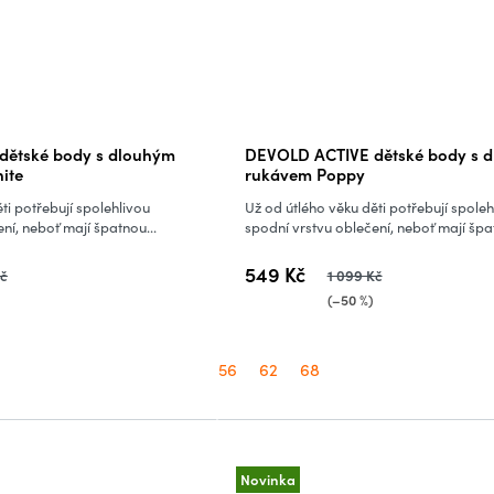
dětské body s dlouhým
DEVOLD ACTIVE dětské body s 
ite
rukávem Poppy
ti potřebují spolehlivou
Už od útlého věku děti potřebují spoleh
ní, neboť mají špatnou...
spodní vrstvu oblečení, neboť mají špat
549 Kč
Kč
1 099 Kč
(–50 %)
56
62
68
Novinka