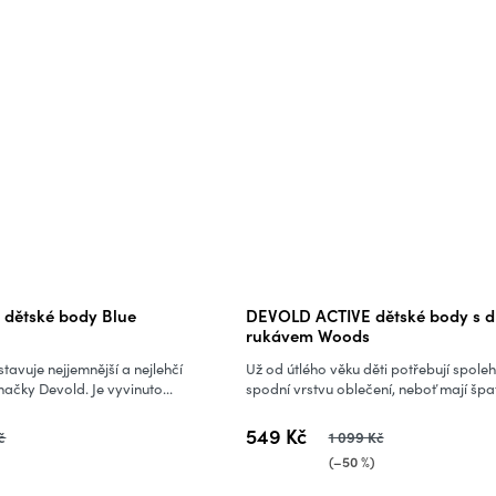
dětské body Blue
DEVOLD ACTIVE dětské body s 
rukávem Woods
avuje nejjemnější a nejlehčí
Už od útlého věku děti potřebují spoleh
ačky Devold. Je vyvinuto...
spodní vrstvu oblečení, neboť mají špat
549 Kč
č
1 099 Kč
)
(–50 %)