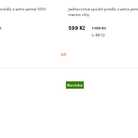
prádlo z extra jemné 100%
Jednovrstvé spodní prádlo z extra jem
merino vlny.
599 Kč
č
1 199 Kč
)
(–50 %)
68
Novinka