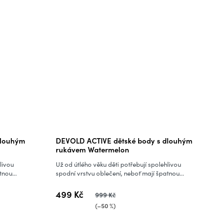
dlouhým
DEVOLD ACTIVE dětské body s dlouhým
rukávem Watermelon
livou
Už od útlého věku děti potřebují spolehlivou
nou...
spodní vrstvu oblečení, neboť mají špatnou...
499 Kč
999 Kč
(–50 %)