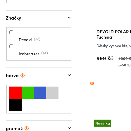
Značky
DEVOLD POLAR B
Fuchsia
17
Devold
Dětský vysoce hřeji
14
Icebreaker
999 Kč
1 999 
(–50 %)
barva
56
Novinka
gramáž