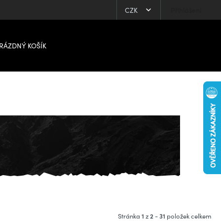
CZK
Přihlášení
RÁZDNÝ KOŠÍK
1
2
31
Stránka
z
-
položek celkem