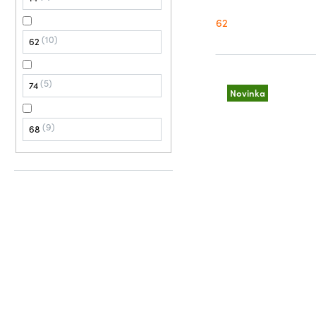
62
10
62
5
74
Novinka
9
68