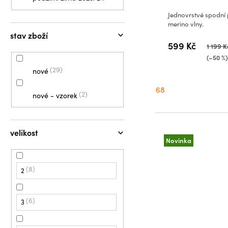
Jednovrstvé spodní 
merino vlny.
stav zboží
599 Kč
1 199 K
(–50 %
29
nové
68
2
nové - vzorek
velikost
Novinka
8
2
6
3