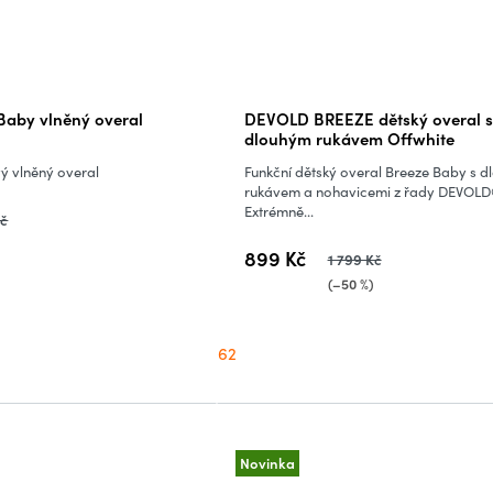
aby vlněný overal
DEVOLD BREEZE dětský overal s
dlouhým rukávem Offwhite
vý vlněný overal
Funkční dětský overal Breeze Baby s 
rukávem a nohavicemi z řady DEVOLD
Extrémně...
Kč
899 Kč
1 799 Kč
(–50 %)
62
Novinka