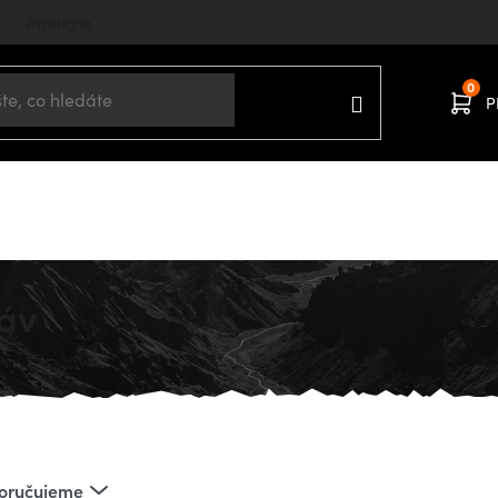
Prodejna
P
ů
BLEČENÍ
Děti
Spodní prádlo
Trika dlouhý rukáv
káv
oručujeme