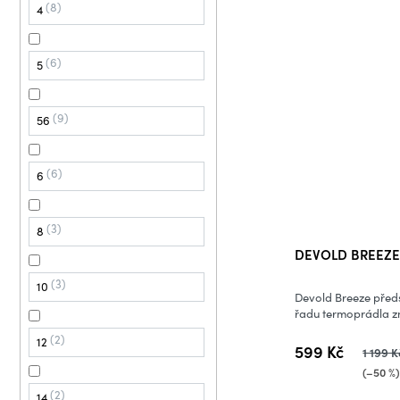
8
4
6
5
9
56
6
6
3
8
DEVOLD BREEZE 
3
10
Devold Breeze předst
řadu termoprádla zn
2
12
599 Kč
1 199 K
(–50 %
2
14