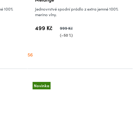
né 100%
Jednovrstvé spodní prádlo z extra jemné 100%
merino vlny.
499 Kč
999 Kč
(–50 %)
56
Novinka