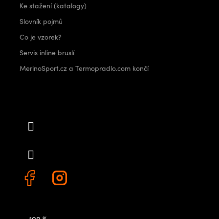
Ke stažení (katalogy)
Slovník pojmů
Co je vzorek?
Servis inline bruslí
MerinoSport.cz a Termopradlo.com končí
Kontakt
info
@
outdoorshops.cz
+420 778 480 522
100 %