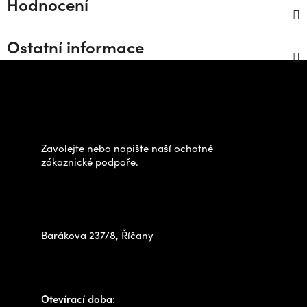
Hodnocení
Ostatní informace
Z
á
Potřebujete poradit s
p
výběrem?
a
t
Zavolejte nebo napište naší ochotné
í
zákaznické podpoře.
Zastavte se za námi osobně
na prodejně
Barákova 237/8, Říčany
+420 778 480 522
info@outdoorshops.cz
Otevírací doba: