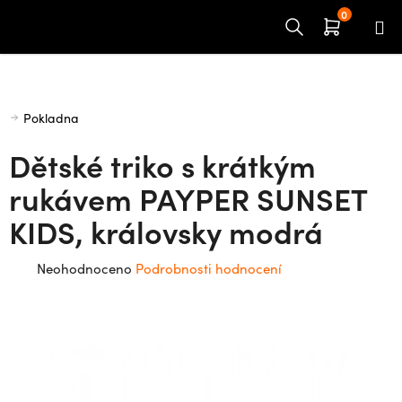
Přejít
na
obsah
Domů
Pokladna
Dětské triko s krátkým
rukávem PAYPER SUNSET
KIDS, královsky modrá
Průměrné
Neohodnoceno
Podrobnosti hodnocení
hodnocení
produktu
je
0,0
z