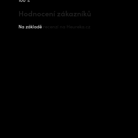
Hodnocení zákazníků
Na základě
recenzí na Heureka.cz
Instagram