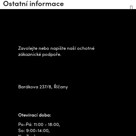
Ostatní informace
Z
á
Potřebujete poradit s
p
výběrem?
a
t
Zavolejte nebo napište naší ochotné
í
zákaznické podpoře.
Zastavte se za námi osobně
na prodejně
Barákova 237/8, Říčany
+420 778 480 522
info@outdoorshops.cz
Otevírací doba:
Po-Pá: 11:00 - 18:00,
So: 9:00-14:00,