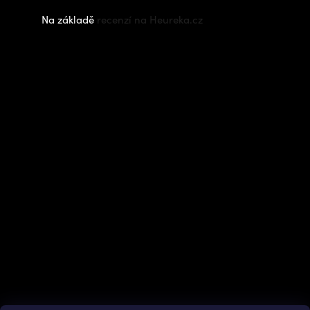
Na základě
recenzí na Heureka.cz
Instagram