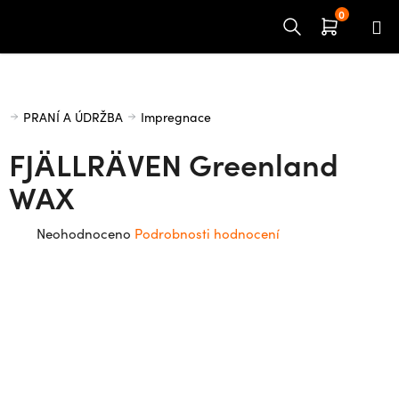
Přejít
na
obsah
Domů
PRANÍ A ÚDRŽBA
Impregnace
FJÄLLRÄVEN Greenland
WAX
Průměrné
Neohodnoceno
Podrobnosti hodnocení
hodnocení
produktu
je
0,0
z
5
hvězdiček.