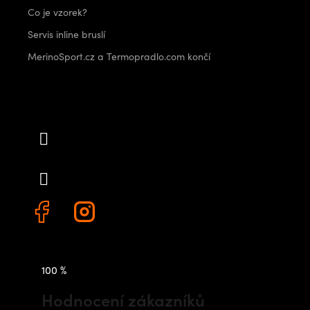
Co je vzorek?
Servis inline bruslí
MerinoSport.cz a Termopradlo.com končí
Kontakt
info
@
outdoorshops.cz
+420 778 480 522
100 %
Hodnocení zákazníků