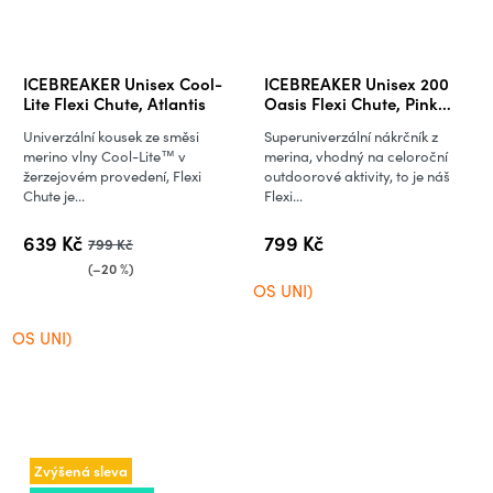
ICEBREAKER Unisex Cool-
ICEBREAKER Unisex 200
Lite Flexi Chute, Atlantis
Oasis Flexi Chute, Pink
Quartz
Univerzální kousek ze směsi
Superuniverzální nákrčník z
merino vlny Cool-Lite™ v
merina, vhodný na celoroční
žerzejovém provedení, Flexi
outdoorové aktivity, to je náš
Chute je...
Flexi...
639 Kč
799 Kč
799 Kč
(–20 %)
OS UNI)
OS UNI)
Zvýšená sleva