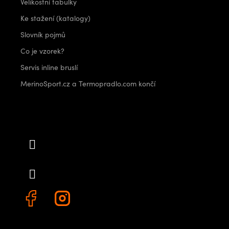
Velikostní tabulky
Ke stažení (katalogy)
Slovník pojmů
Co je vzorek?
Servis inline bruslí
MerinoSport.cz a Termopradlo.com končí
Kontakt
info
@
outdoorshops.cz
+420 778 480 522