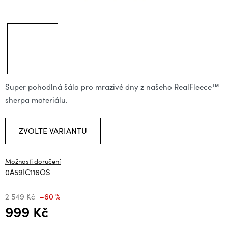
Super pohodlná šála pro mrazivé dny z našeho RealFleece™
sherpa materiálu.
ZVOLTE VARIANTU
Možnosti doručení
0A59IC116OS
2 549 Kč
–60 %
999 Kč