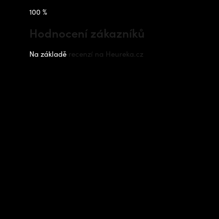
100 %
Hodnocení zákazníků
Na základě
recenzí na Heureka.cz
Instagram