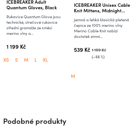
ICEBREAKER Adult
ICEBREAKER Unisex Cable
hodnocení
Quantum Gloves, Black
Knit Mittens, Midnight
produktu
Navy/Royal Navy (vzorek)
Rukavice Quantum Glove jsou
Jemná a lehká klasická pletená
je
technické, strečové rukavice
čepice ze 100% merino vlny
střední gramáže ze směsi
5,0
Merino Cable Knit nabízí
merino vlny a...
dostatek zimní...
z
5
1 199 Kč
539 Kč
1 199 Kč
hvězdiček.
(–55 %)
XS
S
M
L
XL
M
Podobné produkty