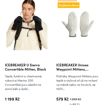
Zvýšená sleva
ICEBREAKER U Sierra
ICEBREAKER Unisex
Convertible Mitten, Black
Waypoint Mittens,
Undyed/Black
Teplé, funkční a všestranné
Palčáky Waypoint Mittens jsou
rukavice Merino 200
teplé a stylové ať už na nošení
Convertible jsou ideální na
ve městě nebo na horách, ze
zimní běh a další...
100%...
1 199 Kč
579 Kč
1 299 Kč
(–55 %)