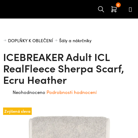
Přejít
na
obsah
Domů
DOPLŇKY K OBLEČENÍ
Šály a nákrčníky
ICEBREAKER Adult ICL
RealFleece Sherpa Scarf,
Ecru Heather
Průměrné
Neohodnoceno
Podrobnosti hodnocení
hodnocení
produktu
Zvýšená sleva
je
0,0
z