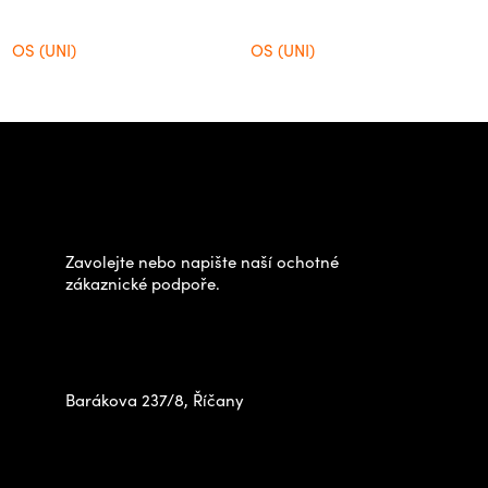
OS (UNI)
OS (UNI)
Z
á
Potřebujete poradit s
p
výběrem?
a
t
Zavolejte nebo napište naší ochotné
í
zákaznické podpoře.
Zastavte se za námi osobně
na prodejně
Barákova 237/8, Říčany
+420 778 480 522
info@outdoorshops.cz