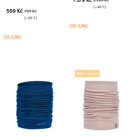
(–40 %)
559 Kč
799 Kč
(–30 %)
OS (UNI)
OS (UNI)
100% merino