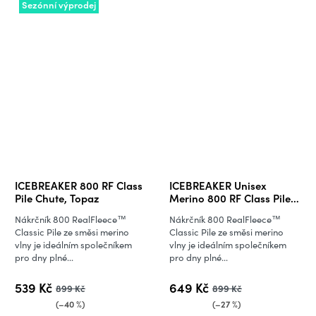
Sezónní výprodej
ICEBREAKER 800 RF Class
ICEBREAKER Unisex
Pile Chute, Topaz
Merino 800 RF Class Pile
Chute, Black (vzorek)
Nákrčník 800 RealFleece™
Nákrčník 800 RealFleece™
Classic Pile ze směsi merino
Classic Pile ze směsi merino
vlny je ideálním společníkem
vlny je ideálním společníkem
pro dny plné...
pro dny plné...
539 Kč
649 Kč
899 Kč
899 Kč
(–40 %)
(–27 %)