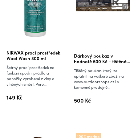
Průměrné
NIKWAX prací prostředek
Dárkový poukaz v
hodnocení
Wool Wash 300 ml
hodnotě 500 Kč - tištěná
produktu
verze
Šetrný prací prostředek na
Tištěný poukaz, který lze
je
funkční spodní prádlo a
uplatnit na veškeré zboží na
ponožky vyrobené z vlny a
5,0
www.outdoorshops.cz i v
vlněných směsí. Pere...
kamenné prodejně...
z
5
149 Kč
500 Kč
hvězdiček.
100% merino