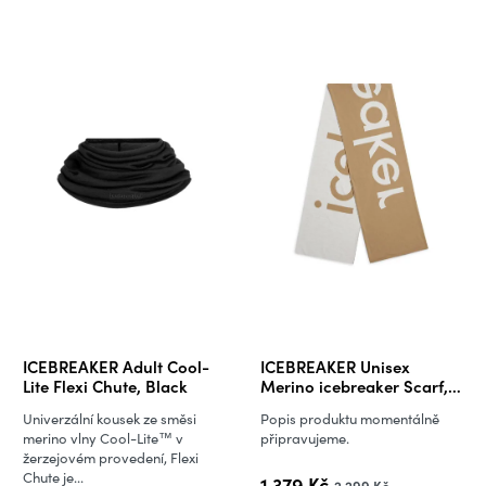
ICEBREAKER Adult Cool-
ICEBREAKER Unisex
Lite Flexi Chute, Black
Merino icebreaker Scarf,
Ecru Heather/Cumin
Univerzální kousek ze směsi
Popis produktu momentálně
(vzorek)
merino vlny Cool-Lite™ v
připravujeme.
žerzejovém provedení, Flexi
Chute je...
1 379 Kč
2 299 Kč