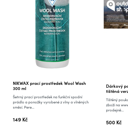
Průměrné
NIKWAX prací prostředek Wool Wash
Dárkový po
hodnocení
300 ml
tištěná ver
produktu
Šetrný prací prostředek na funkční spodní
Tištěný pouka
je
prádlo a ponožky vyrobené z vlny a vlněných
zboží na www
směsí. Pere...
5,0
prodejně...
z
149 Kč
500 Kč
5