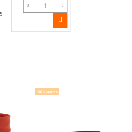
č
DO
KOŠÍKU
100% merino