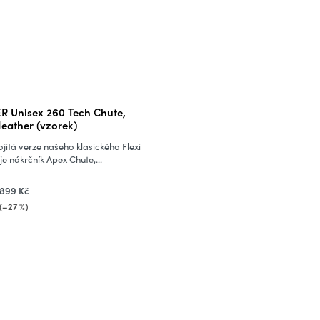
 Unisex 260 Tech Chute,
Heather (vzorek)
vojitá verze našeho klasického Flexi
je nákrčník Apex Chute,...
899 Kč
(–27 %)