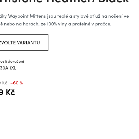
ězdiček.
áky Waypoint Mittens jsou teplé a stylové ať už na nošení ve
ě nebo na horách, ze 100% vlny a pratelné v pračce.
ZVOLTE VARIANTU
osti doručení
30A11XL
9 Kč
–60 %
9 Kč
á cena: