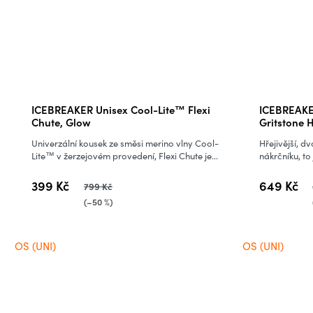
ICEBREAKER Unisex Cool-Lite™ Flexi
ICEBREAKER
Chute, Glow
Gritstone 
Univerzální kousek ze směsi merino vlny Cool-
Hřejivější, d
Lite™ v žerzejovém provedení, Flexi Chute je...
nákrčníku, to 
399 Kč
649 Kč
799 Kč
(–50 %)
OS (UNI)
OS (UNI)