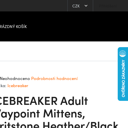
CZK
Přihlášení
RÁZDNÝ KOŠÍK
ůměrné
Neohodnoceno
Podrobnosti hodnocení
dnocení
čka:
Icebreaker
oduktu
CEBREAKER Adult
0
aypoint Mittens,
ritstone Heather/Black