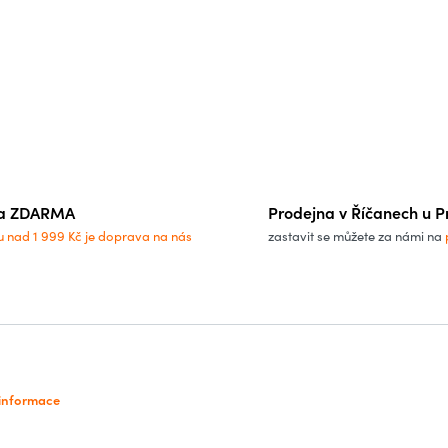
a ZDARMA
Prodejna v Říčanech u P
u nad 1 999 Kč je doprava na nás
zastavit se můžete za námi na
 informace