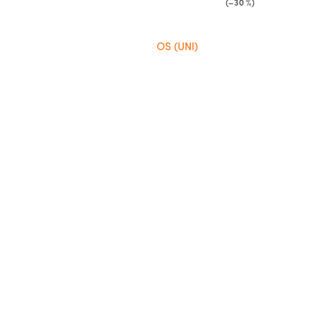
(–30 %)
OS (UNI)