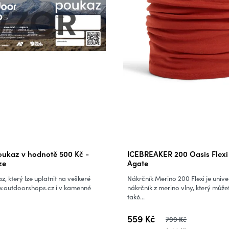
ukaz v hodnotě 500 Kč -
ICEBREAKER 200 Oasis Flexi
ze
Agate
z, který lze uplatnit na veškeré
Nákrčník Merino 200 Flexi je unive
.outdoorshops.cz i v kamenné
nákrčník z merino vlny, který může
také...
559 Kč
799 Kč