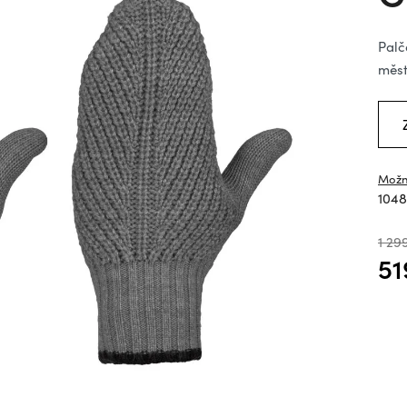
hv
Palč
měst
Možn
1048
1 29
51
Měrn