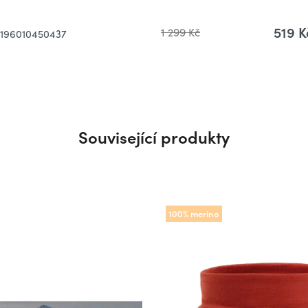
519 K
1 299 Kč
196010450437
Související produkty
100% merino