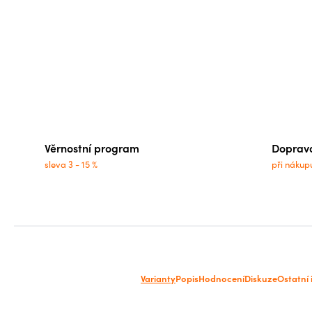
Věrnostní program
Doprav
sleva 3 - 15 %
při nákup
Varianty
Popis
Hodnocení
Diskuze
Ostatní