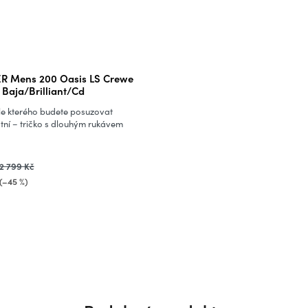
R Mens 200 Oasis LS Crewe
 Baja/Brilliant/Cd
le kterého budete posuzovat
tní – tričko s dlouhým rukávem
2 799 Kč
(–45 %)