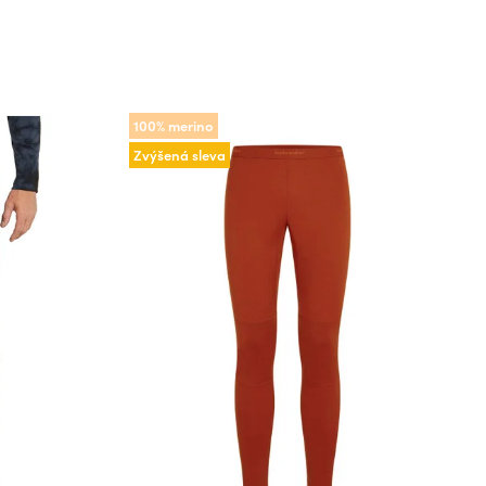
100% merino
Zvýšená sleva