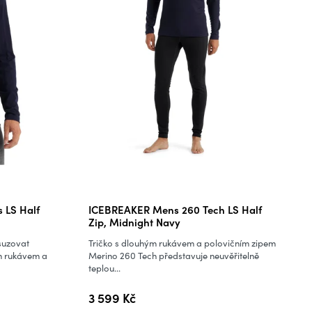
 LS Half
ICEBREAKER Mens 260 Tech LS Half
Zip, Midnight Navy
suzovat
Tričko s dlouhým rukávem a polovičním zipem
ým rukávem a
Merino 260 Tech představuje neuvěřitelně
teplou...
3 599 Kč