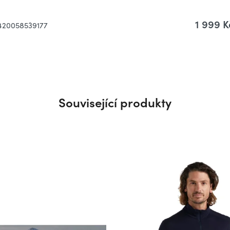
1 999 K
420058539177
Související produkty