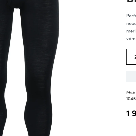
hv
Perf
nebo
meri
vámi
Možn
1045
1 
Měrn