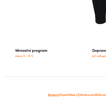
Věrnostní program
Doprav
sleva 3 - 15 %
při nákup
Varianty
Popis
Videa (3)
Hodnocení
Diskuz