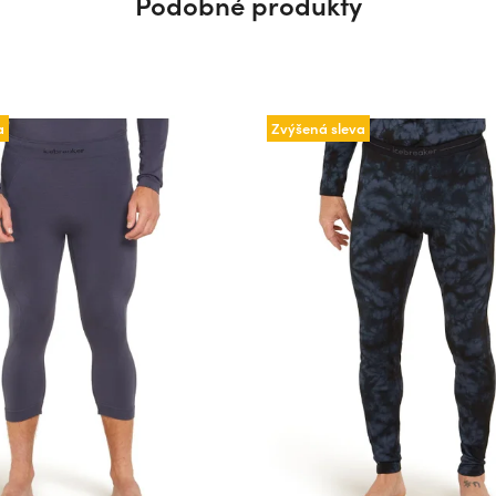
Podobné produkty
a
Zvýšená sleva