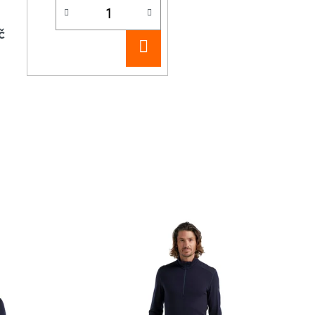
č
DO
KOŠÍKU