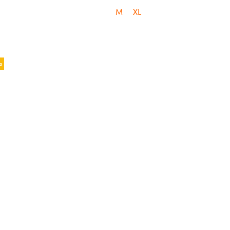
M
XL
a