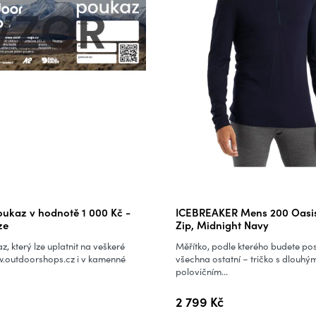
ukaz v hodnotě 1 000 Kč -
ICEBREAKER Mens 200 Oasis
ze
Zip, Midnight Navy
z, který lze uplatnit na veškeré
Měřítko, podle kterého budete po
.outdoorshops.cz i v kamenné
všechna ostatní – tričko s dlouh
polovičním...
2 799 Kč