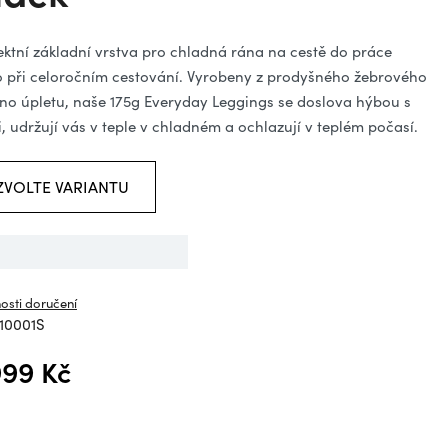
ězdiček.
ektní základní vrstva pro chladná rána na cestě do práce
 při celoročním cestování. Vyrobeny z prodyšného žebrového
no úpletu, naše 175g Everyday Leggings se doslova hýbou s
, udržují vás v teple v chladném a ochlazují v teplém počasí.
ZVOLTE VARIANTU
osti doručení
10001S
999 Kč
á cena: