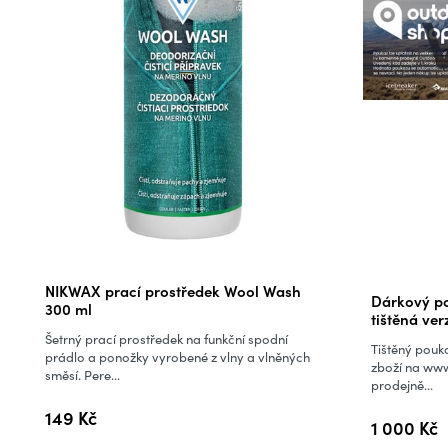
Průměrné
NIKWAX prací prostředek Wool Wash
Dárkový po
hodnocení
300 ml
tištěná ver
produktu
Šetrný prací prostředek na funkční spodní
Tištěný pouka
je
prádlo a ponožky vyrobené z vlny a vlněných
zboží na www
směsí. Pere...
5,0
prodejně...
z
149 Kč
1 000 Kč
5