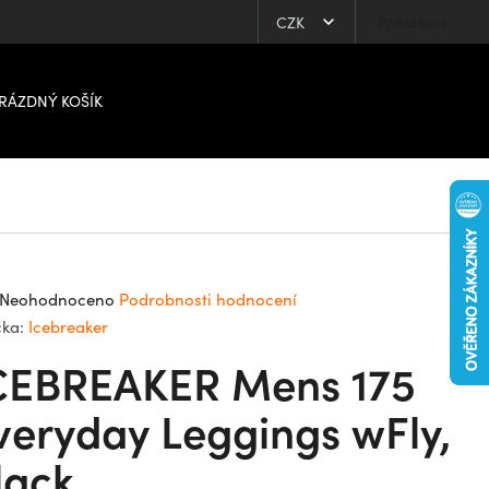
CZK
Přihlášení
RÁZDNÝ KOŠÍK
ůměrné
Neohodnoceno
Podrobnosti hodnocení
dnocení
čka:
Icebreaker
oduktu
CEBREAKER Mens 175
0
veryday Leggings wFly,
lack