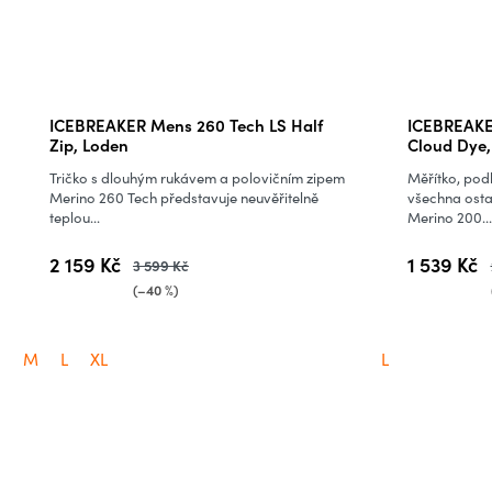
ICEBREAKER Mens 260 Tech LS Half
ICEBREAKE
Zip, Loden
Cloud Dye,
Tričko s dlouhým rukávem a polovičním zipem
Měřítko, pod
Merino 260 Tech představuje neuvěřitelně
všechna osta
teplou...
Merino 200...
2 159 Kč
1 539 Kč
3 599 Kč
(–40 %)
M
L
XL
L