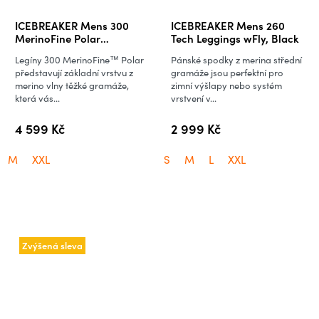
ICEBREAKER Mens 300
ICEBREAKER Mens 260
MerinoFine Polar
Tech Leggings wFly, Black
Leggings, Black
Legíny 300 MerinoFine™ Polar
Pánské spodky z merina střední
představují základní vrstvu z
gramáže jsou perfektní pro
merino vlny těžké gramáže,
zimní výšlapy nebo systém
která vás...
vrstvení v...
4 599 Kč
2 999 Kč
M
XXL
S
M
L
XXL
Zvýšená sleva