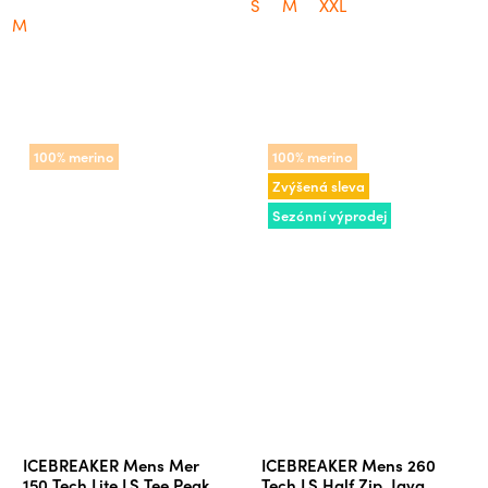
S
M
XXL
M
100% merino
100% merino
Zvýšená sleva
Sezónní výprodej
ICEBREAKER Mens Mer
ICEBREAKER Mens 260
150 Tech Lite LS Tee Peak
Tech LS Half Zip, Java