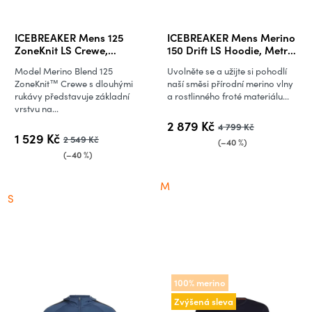
ICEBREAKER Mens 125
ICEBREAKER Mens Merino
ZoneKnit LS Crewe,
150 Drift LS Hoodie, Metro
Abyss/Blue Ash
Heather (vzorek)
Model Merino Blend 125
Uvolněte se a užijte si pohodlí
ZoneKnit™ Crewe s dlouhými
naší směsi přírodní merino vlny
rukávy představuje základní
a rostlinného froté materiálu...
vrstvu na...
2 879 Kč
4 799 Kč
1 529 Kč
2 549 Kč
(–40 %)
(–40 %)
M
S
100% merino
Zvýšená sleva