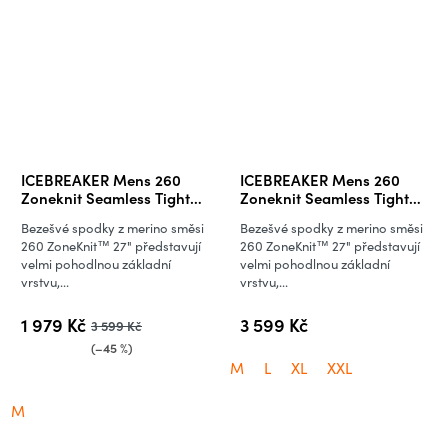
ICEBREAKER Mens 260
ICEBREAKER Mens 260
Zoneknit Seamless Tights,
Zoneknit Seamless Tights,
Black (vzorek)
Black
Bezešvé spodky z merino směsi
Bezešvé spodky z merino směsi
260 ZoneKnit™ 27" představují
260 ZoneKnit™ 27" představují
velmi pohodlnou základní
velmi pohodlnou základní
vrstvu,...
vrstvu,...
1 979 Kč
3 599 Kč
3 599 Kč
(–45 %)
M
L
XL
XXL
M