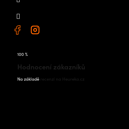
+420 778 480 522
100 %
Hodnocení zákazníků
Na základě
recenzí na Heureka.cz
Instagram