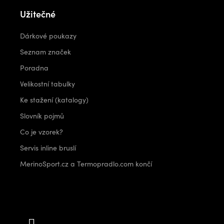
Užitečné
Dárkové poukazy
Seznam značek
Poradna
Velikostní tabulky
Ke stažení (katalogy)
Slovník pojmů
Co je vzorek?
Servis inline bruslí
MerinoSport.cz a Termopradlo.com končí
Kontakt
info
@
outdoorshops.cz