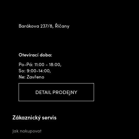
Zastavte se za námi osobně
na prodejně
Barákova 237/8, Říčany
+420 778 480 522
info@outdoorshops.cz
Otevírací doba:
Po-Pá: 11:00 - 18:00,
So: 9:00-14:00,
Ne: Zavřeno
DETAIL PRODEJNY
Zákaznický servis
Jak nakupovat