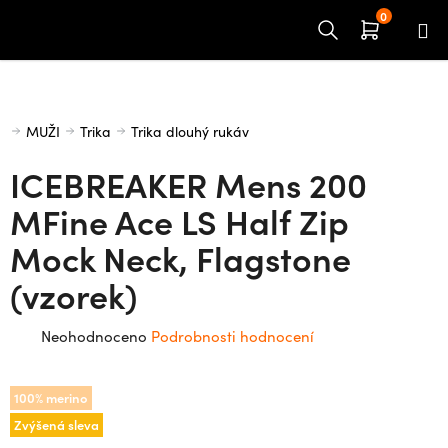
Přejít
na
obsah
Domů
MUŽI
Trika
Trika dlouhý rukáv
ICEBREAKER Mens 200
MFine Ace LS Half Zip
Mock Neck, Flagstone
(vzorek)
Průměrné
Neohodnoceno
Podrobnosti hodnocení
hodnocení
produktu
100% merino
je
Zvýšená sleva
0,0