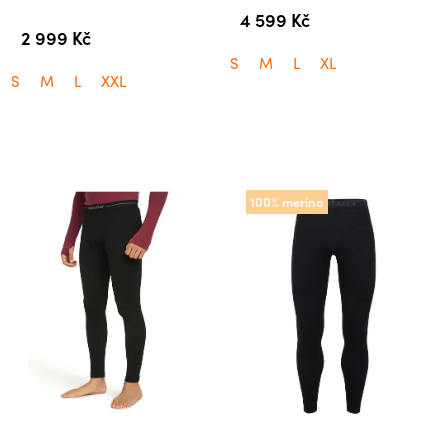
4 599 Kč
2 999 Kč
S
M
L
XL
S
M
L
XXL
100% merino