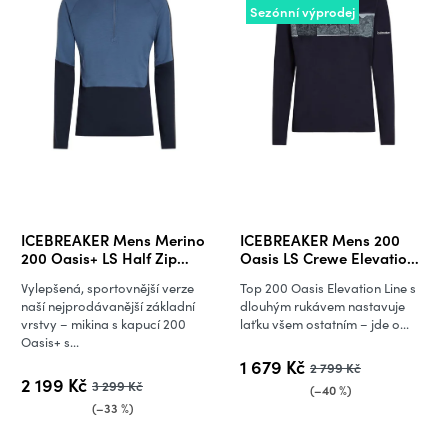
Sezónní výprodej
ICEBREAKER Mens Merino
ICEBREAKER Mens 200
200 Oasis+ LS Half Zip
Oasis LS Crewe Elevation
Hoodie,
Lin, Midnight Navy
Vylepšená, sportovnější verze
Top 200 Oasis Elevation Line s
Midninavy/Dawn/JetHeather/Cb
naší nejprodávanější základní
dlouhým rukávem nastavuje
(vzorek)
vrstvy – mikina s kapucí 200
laťku všem ostatním – jde o...
Oasis+ s...
1 679 Kč
2 799 Kč
2 199 Kč
3 299 Kč
(–40 %)
(–33 %)