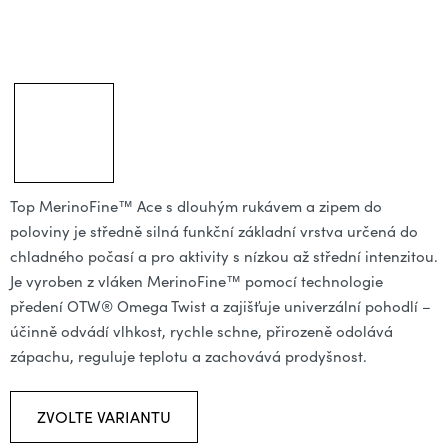
Top MerinoFine™ Ace s dlouhým rukávem a zipem do
poloviny je středně silná funkční základní vrstva určená do
chladného počasí a pro aktivity s nízkou až střední intenzitou.
Je vyroben z vláken MerinoFine™ pomocí technologie
předení OTW® Omega Twist a zajišťuje univerzální pohodlí –
účinně odvádí vlhkost, rychle schne, přirozeně odolává
zápachu, reguluje teplotu a zachovává prodyšnost.
ZVOLTE VARIANTU