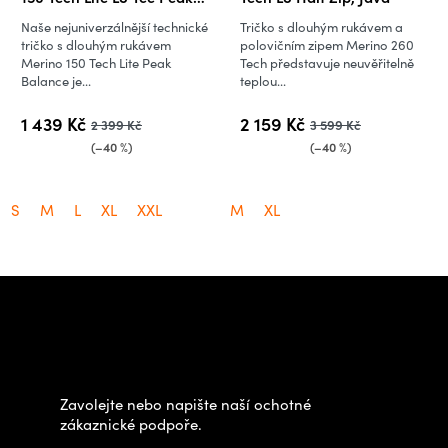
Bal, Black
Naše nejuniverzálnější technické
Tričko s dlouhým rukávem a
tričko s dlouhým rukávem
polovičním zipem Merino 260
Merino 150 Tech Lite Peak
Tech představuje neuvěřitelně
Balance je...
teplou...
1 439 Kč
2 159 Kč
2 399 Kč
3 599 Kč
(–40 %)
(–40 %)
S
M
L
XL
XXL
M
XL
Z
á
Potřebujete poradit s
p
výběrem?
a
t
Zavolejte nebo napište naší ochotné
í
zákaznické podpoře.