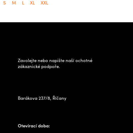
S
M
L
XL
XXL
Z
á
Potřebujete poradit s
p
výběrem?
a
t
Zavolejte nebo napište naší ochotné
í
zákaznické podpoře.
Zastavte se za námi osobně
na prodejně
Barákova 237/8, Říčany
+420 778 480 522
info@outdoorshops.cz
Otevírací doba: