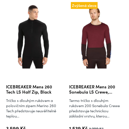
Zvýšená sleva
ICEBREAKER Mens 260
ICEBREAKER Mens 200
Tech LS Half Zip, Black
Sonebula LS Crewe,
Bittersw/Port/Brillian
Tričko s dlouhým rukávem a
Termo tričko s dlouhým
polovičním zipem Merino 260
rukávem 200 Sonebula Crewe
Tech představuje neuvěřitelně
představuje technickou
teplou...
základní vrstvu, kterou...
3 599 Kč
1 539 Kč
2 799 Kč