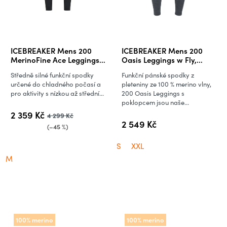
ICEBREAKER Mens 200
ICEBREAKER Mens 200
MerinoFine Ace Leggings,
Oasis Leggings w Fly,
Jet Hthr-011 (vzorek)
Gritstone Heather
Středně silné funkční spodky
Funkční pánské spodky z
určené do chladného počasí a
pleteniny ze 100 % merino vlny,
pro aktivity s nízkou až střední...
200 Oasis Leggings s
poklopcem jsou naše...
2 359 Kč
4 299 Kč
2 549 Kč
(–45 %)
S
XXL
M
100% merino
100% merino