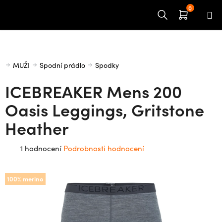
Přejít
na
obsah
Domů
MUŽI
Spodní prádlo
Spodky
ICEBREAKER Mens 200
Oasis Leggings, Gritstone
Heather
Průměrné
1 hodnocení
Podrobnosti hodnocení
hodnocení
produktu
100% merino
je
5,0
z