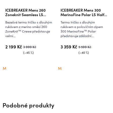
ICEBREAKER Mens 260
ICEBREAKER Mens 300
Zoneknit Seamless LS
MerinoFine Polar LS Half
Crewe, Graphite
Zip, Abyss (vzorek)
Bezešvé termo tričko s dlouhým
Termo tričko s dlouhým
rukávem z merino směsi 260
rukávem a polovičním zipem
ZoneKnit™ Crewe představuje
300 MerinoFine™ Polar
velmi...
představuje základní...
2 199 Kč
3 359 Kč
3 999 Kč
5 599 Kč
(–45 %)
(–40 %)
M
M
Podobné produkty