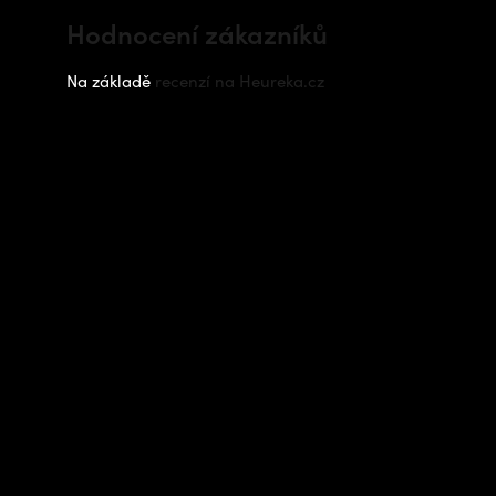
Hodnocení zákazníků
Na základě
recenzí na Heureka.cz
Instagram