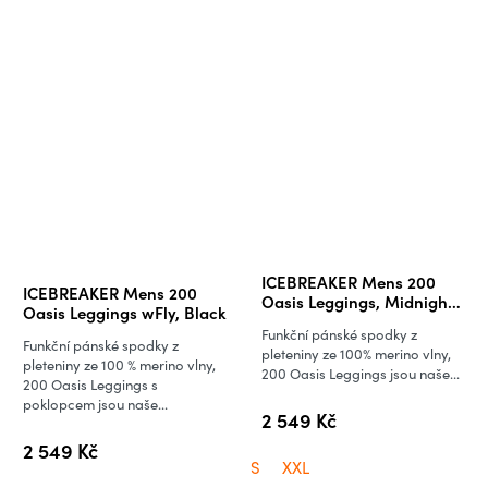
Průměrné
ICEBREAKER Mens 200
ICEBREAKER Mens 200
hodnocení
Oasis Leggings, Midnight
Oasis Leggings wFly, Black
Navy
produktu
Funkční pánské spodky z
Funkční pánské spodky z
je
pleteniny ze 100% merino vlny,
pleteniny ze 100 % merino vlny,
200 Oasis Leggings jsou naše...
5,0
200 Oasis Leggings s
poklopcem jsou naše...
z
2 549 Kč
5
2 549 Kč
hvězdiček.
S
XXL