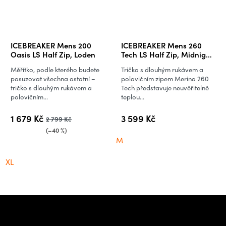
ICEBREAKER Mens 200
ICEBREAKER Mens 260
Oasis LS Half Zip, Loden
Tech LS Half Zip, Midnight
Navy
Měřítko, podle kterého budete
Tričko s dlouhým rukávem a
posuzovat všechna ostatní –
polovičním zipem Merino 260
tričko s dlouhým rukávem a
Tech představuje neuvěřitelně
polovičním...
teplou...
1 679 Kč
3 599 Kč
2 799 Kč
(–40 %)
M
XL
Z
á
Potřebujete poradit s