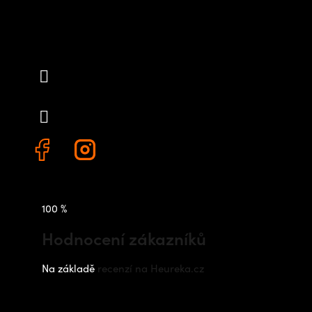
Kontakt
info
@
outdoorshops.cz
+420 778 480 522
100 %
Hodnocení zákazníků
Na základě
recenzí na Heureka.cz