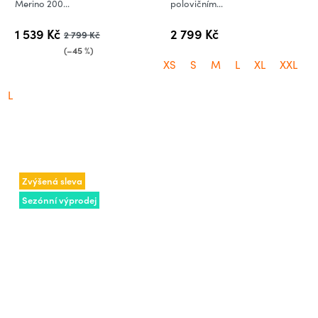
Merino 200...
polovičním...
1 539 Kč
2 799 Kč
2 799 Kč
(–45 %)
XS
S
M
L
XL
XXL
L
Zvýšená sleva
Sezónní výprodej