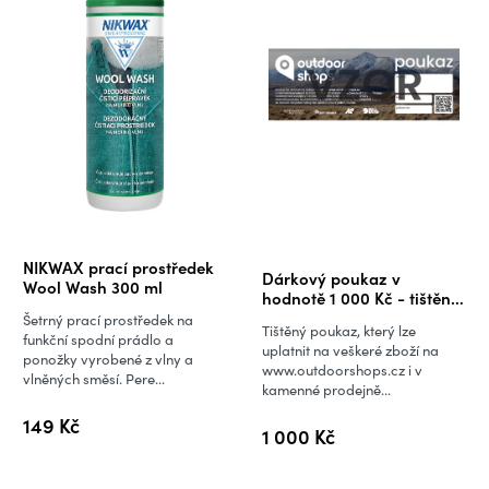
Průměrné
NIKWAX prací prostředek
Dárkový poukaz v
hodnocení
Wool Wash 300 ml
hodnotě 1 000 Kč - tištěná
produktu
verze
Šetrný prací prostředek na
Tištěný poukaz, který lze
je
funkční spodní prádlo a
uplatnit na veškeré zboží na
ponožky vyrobené z vlny a
5,0
www.outdoorshops.cz i v
vlněných směsí. Pere...
kamenné prodejně...
z
5
149 Kč
1 000 Kč
hvězdiček.