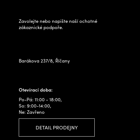
p
výběrem?
a
t
Zavolejte nebo napište naší ochotné
í
zákaznické podpoře.
Zastavte se za námi osobně
na prodejně
Barákova 237/8, Říčany
+420 778 480 522
info@outdoorshops.cz
Otevírací doba:
Po-Pá: 11:00 - 18:00,
So: 9:00-14:00,
Ne: Zavřeno
DETAIL PRODEJNY