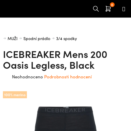
Přejít
na
obsah
Domů
MUŽI
Spodní prádlo
3/4 spodky
ICEBREAKER Mens 200
Oasis Legless, Black
Průměrné
Neohodnoceno
Podrobnosti hodnocení
hodnocení
produktu
100% merino
je
0,0
z
5
hvězdiček.