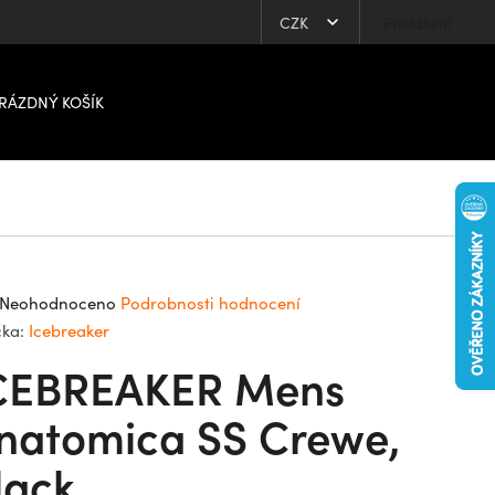
CZK
Přihlášení
RÁZDNÝ KOŠÍK
ůměrné
Neohodnoceno
Podrobnosti hodnocení
dnocení
čka:
Icebreaker
oduktu
CEBREAKER Mens
0
natomica SS Crewe,
lack