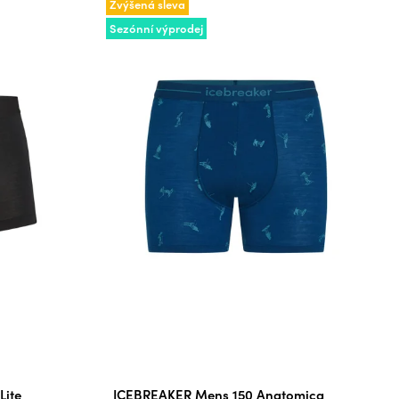
Zvýšená sleva
Sezónní výprodej
Lite
ICEBREAKER Mens 150 Anatomica