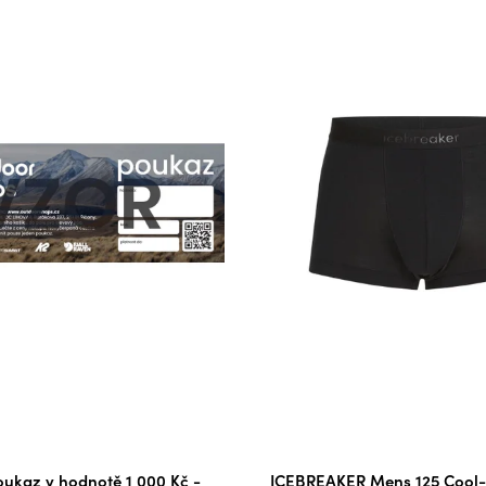
ukaz v hodnotě 1 000 Kč -
ICEBREAKER Mens 125 Cool-