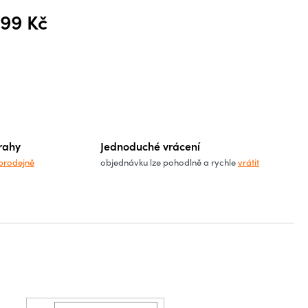
799 Kč
á cena:
rahy
Jednoduché vrácení
prodejně
objednávku lze pohodlně a rychle
vrátit