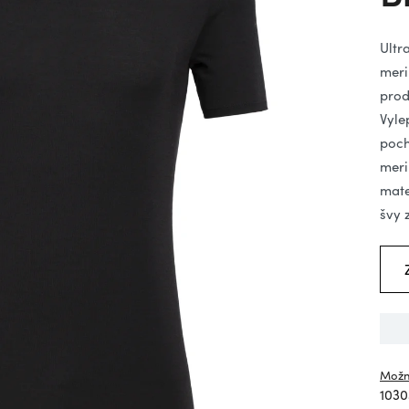
hv
Ultr
meri
prod
Vyle
poch
meri
mate
švy 
Možn
1030