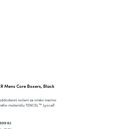
R Mens Core Boxers, Black
aždodenní nošení ze směsi merino
inného materiálu TENCEL™ Lyocell
899 Kč