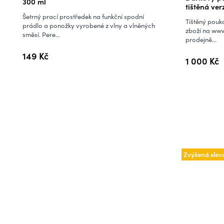
300 ml
tištěná ver
produktu
Šetrný prací prostředek na funkční spodní
Tištěný pouka
je
prádlo a ponožky vyrobené z vlny a vlněných
zboží na www
směsí. Pere...
5,0
prodejně...
z
149 Kč
1 000 Kč
5
hvězdiček.
Zvýšená slev