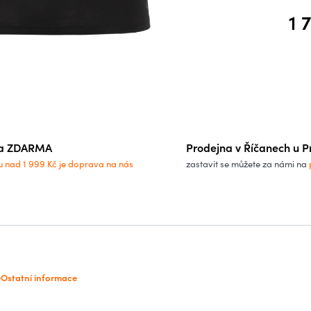
1 
Měrn
a ZDARMA
Prodejna v Říčanech u P
u nad 1 999 Kč je doprava na nás
zastavit se můžete za námi na
e
Ostatní informace