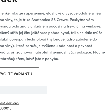
ězdiček.
alehké triko ze superjemné, elastické a vysoce odolné směsi
no vlny, to je triko Anatomica SS Crewe. Poskytne vám
yšnou ochranu v chladném počasí na treku či na venkově.
pšený střih jej činí ještě více pohodlnými, triko se dále může
lubit corespun technologií (nylonové jádro zabalené do
no vlny), která zaručuje zvýšenou odolnost a pevnost
riálu, při zachování absolutní jemnosti vůči pokožce. Ploché
zabraňují tření, když jste v pohybu.
ZVOLTE VARIANTU
osti doručení
33001L