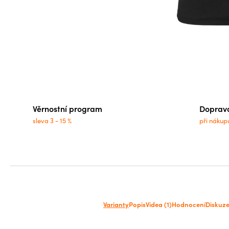
Věrnostní program
Doprav
sleva 3 - 15 %
při nákup
Varianty
Popis
Videa (1)
Hodnocení
Diskuz