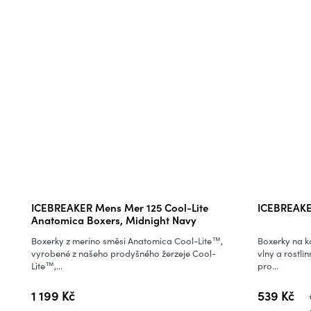
ICEBREAKER Mens Mer 125 Cool-Lite
ICEBREAKE
Anatomica Boxers, Midnight Navy
Boxerky z merino směsi Anatomica Cool-Lite™,
Boxerky na k
vyrobené z našeho prodyšného žerzeje Cool-
vlny a rostl
Lite™,...
pro...
1 199 Kč
539 Kč