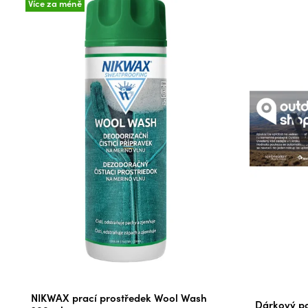
Více za méně
Průměrné
NIKWAX prací prostředek Wool Wash
Dárkový po
hodnocení