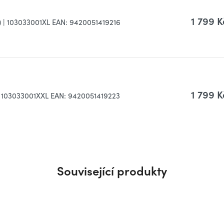
1 799 K
)
| 103033001XL
EAN:
9420051419216
1 799 K
 103033001XXL
EAN:
9420051419223
Související produkty