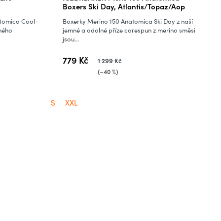
Boxers Ski Day, Atlantis/Topaz/Aop
atomica Cool-
Boxerky Merino 150 Anatomica Ski Day z naší
ného
jemné a odolné příze corespun z merino směsi
jsou...
779 Kč
1 299 Kč
(–40 %)
S
XXL