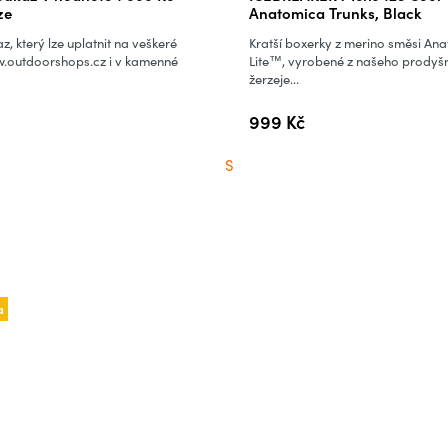
ze
Anatomica Trunks, Black
z, který lze uplatnit na veškeré
Kratší boxerky z merino směsi An
.outdoorshops.cz i v kamenné
Lite™, vyrobené z našeho prodyš
žerzeje...
999 Kč
S
a