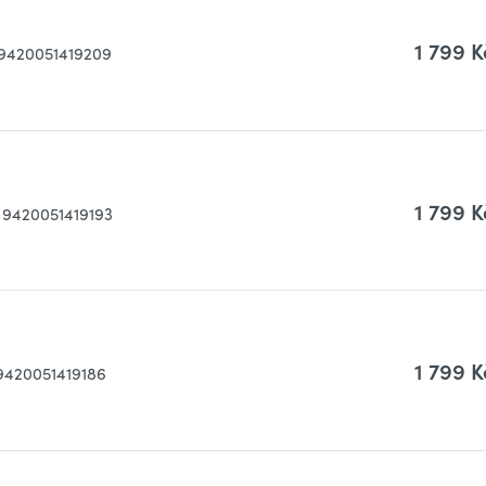
1 799 K
9420051419209
1 799 K
9420051419193
1 799 K
9420051419186