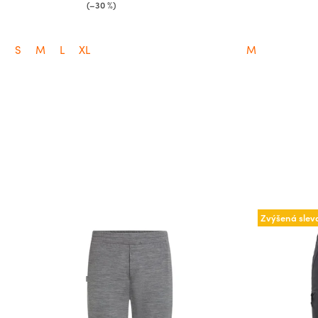
(–30 %)
S
M
L
XL
M
Zvýšená slev