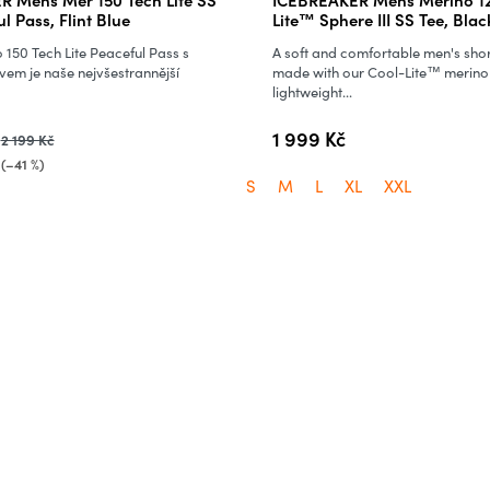
l Pass, Flint Blue
Lite™ Sphere III SS Tee, Blac
 150 Tech Lite Peaceful Pass s
A soft and comfortable men's shor
vem je naše nejvšestrannější
made with our Cool-Lite™ merino
lightweight...
1 999 Kč
2 199 Kč
(–41 %)
S
M
L
XL
XXL