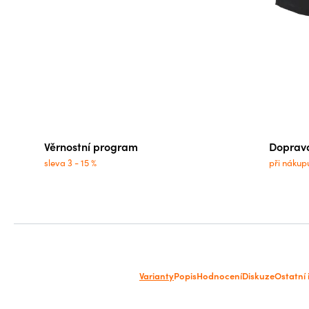
Věrnostní program
Doprav
sleva 3 - 15 %
při nákup
Varianty
Popis
Hodnocení
Diskuze
Ostatní