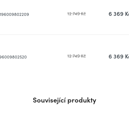
6 369 K
12 749 Kč
196009802209
6 369 K
12 749 Kč
196009802520
Související produkty