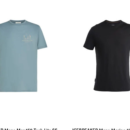
 Mens Mer 150 Tech Lite SS
ICEBREAKER Mens Merino 12