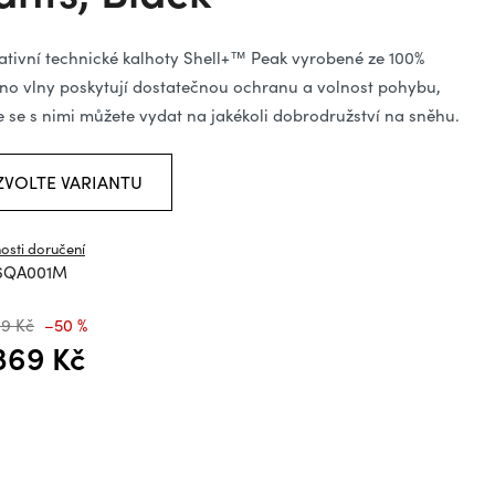
ězdiček.
ativní technické kalhoty Shell+™ Peak vyrobené ze 100%
no vlny poskytují dostatečnou ochranu a volnost pohybu,
e se s nimi můžete vydat na jakékoli dobrodružství na sněhu.
ZVOLTE VARIANTU
osti doručení
6QA001M
49 Kč
–50 %
369 Kč
á cena: