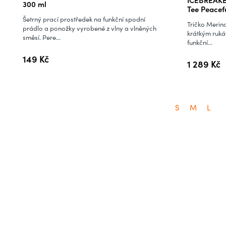
hodnocení
300 ml
Tee Peacefu
produktu
Šetrný prací prostředek na funkční spodní
Tričko Merino
je
prádlo a ponožky vyrobené z vlny a vlněných
krátkým ruká
směsí. Pere...
5,0
funkční...
z
149 Kč
1 289 Kč
5
hvězdiček.
S
M
L