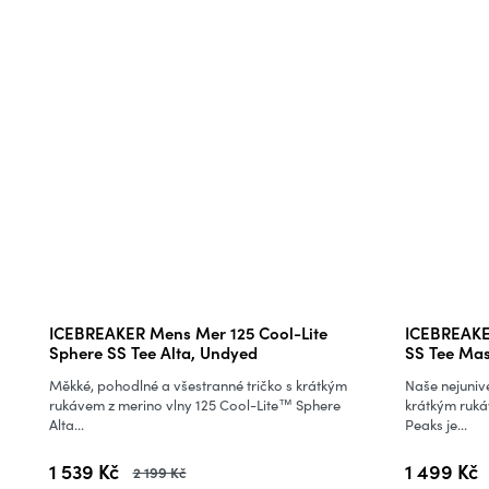
ICEBREAKER Mens Mer 125 Cool-Lite
ICEBREAKER
Sphere SS Tee Alta, Undyed
SS Tee Mas
Měkké, pohodlné a všestranné tričko s krátkým
Naše nejunive
rukávem z merino vlny 125 Cool-Lite™ Sphere
krátkým ruká
Alta...
Peaks je...
1 539 Kč
1 499 Kč
2 199 Kč