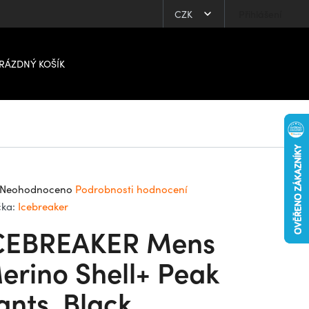
CZK
Přihlášení
RÁZDNÝ KOŠÍK
ůměrné
Neohodnoceno
Podrobnosti hodnocení
dnocení
čka:
Icebreaker
oduktu
CEBREAKER Mens
0
erino Shell+ Peak
ants, Black