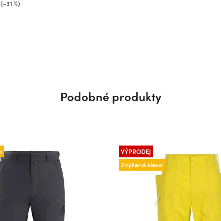
(–31 %)
Podobné produkty
a
VÝPRODEJ
Zvýšená sleva