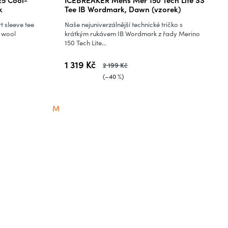
k
Tee IB Wordmark, Dawn (vzorek)
t sleeve tee
Naše nejuniverzálnější technické tričko s
 wool
krátkým rukávem IB Wordmark z řady Merino
150 Tech Lite...
1 319 Kč
2 199 Kč
(–40 %)
M