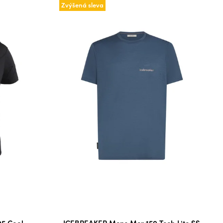
Zvýšená sleva
5 Cool-
ICEBREAKER Mens Mer 150 Tech Lite SS