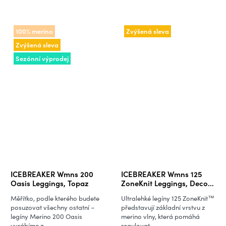
100% merino
Zvýšená sleva
Zvýšená sleva
Sezónní výprodej
ICEBREAKER Wmns 200
ICEBREAKER Wmns 125
Oasis Leggings, Topaz
ZoneKnit Leggings, Deco
(vzorek)
Měřítko, podle kterého budete
Ultralehké legíny 125 ZoneKnit™
posuzovat všechny ostatní –
představují základní vrstvu z
legíny Merino 200 Oasis
merino vlny, která pomáhá
vyrábíme z...
regulovat...