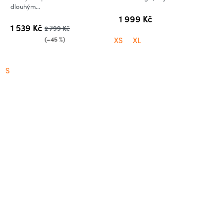
dlouhým...
1 999 Kč
1 539 Kč
2 799 Kč
(–45 %)
XS
XL
S