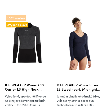
100% merino
Zvýšená sleva
ICEBREAKER Wmns 200
ICEBREAKER Wmns Siren
Oasis+ LS High Neck,
LS Sweetheart, Midnight
Black/Jet Hthr/Undyed/Cb
Navy
Vylepšená, sportovnější verze
Jemné a elastické dámské triko,
(vzorek)
naší nejprodávanější základní
vylepšený střih a corespun
vrstvy – top 200 Oasis+ s
technologie, to je Siren LS...