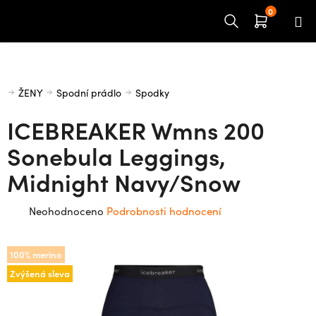
Přejít
na
obsah
Domů
ŽENY
Spodní prádlo
Spodky
ICEBREAKER Wmns 200
Sonebula Leggings,
Midnight Navy/Snow
Průměrné
Neohodnoceno
Podrobnosti hodnocení
hodnocení
produktu
100% merino
je
Zvýšená sleva
0,0
z