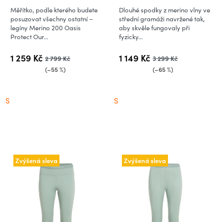
Snow Aop (vzorek)
Dawn (vzorek)
Měřítko, podle kterého budete
Dlouhé spodky z merino vlny ve
posuzovat všechny ostatní –
střední gramáži navržené tak,
legíny Merino 200 Oasis
aby skvěle fungovaly při
Protect Our...
fyzicky...
1 259 Kč
1 149 Kč
2 799 Kč
3 299 Kč
(–55 %)
(–65 %)
S
S
Zvýšená sleva
Zvýšená sleva