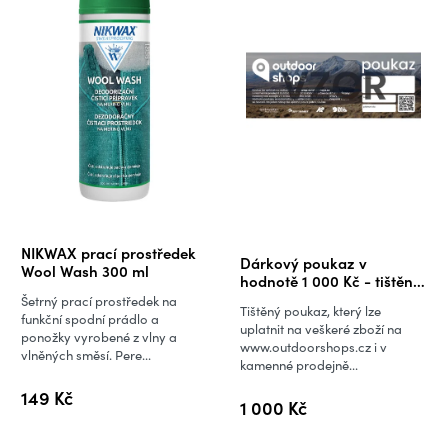
Průměrné
NIKWAX prací prostředek
Dárkový poukaz v
hodnocení
Wool Wash 300 ml
hodnotě 1 000 Kč - tištěná
produktu
verze
Šetrný prací prostředek na
Tištěný poukaz, který lze
je
funkční spodní prádlo a
uplatnit na veškeré zboží na
ponožky vyrobené z vlny a
5,0
www.outdoorshops.cz i v
vlněných směsí. Pere...
kamenné prodejně...
z
5
149 Kč
1 000 Kč
hvězdiček.