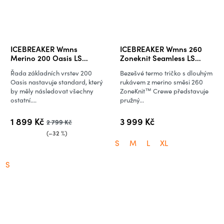
ICEBREAKER Wmns
ICEBREAKER Wmns 260
Merino 200 Oasis LS
Zoneknit Seamless LS
Crewe Moss BloomAOP,
Crewe, Black
Řada základních vrstev 200
Bezešvé termo tričko s dlouhým
Cumin/Undyed/Aop
Oasis nastavuje standard, který
rukávem z merino směsi 260
(vzorek)
by měly následovat všechny
ZoneKnit™ Crewe představuje
ostatní....
pružný...
1 899 Kč
3 999 Kč
2 799 Kč
(–32 %)
S
M
L
XL
S