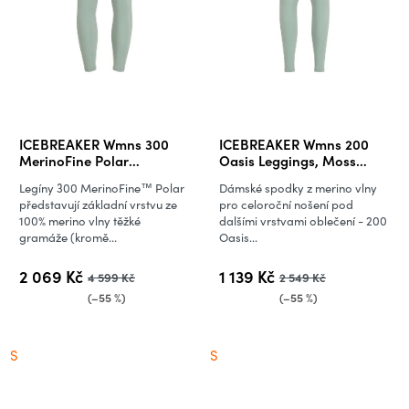
ICEBREAKER Wmns 300
ICEBREAKER Wmns 200
MerinoFine Polar
Oasis Leggings, Moss
Leggings, Moss (vzorek)
(vzorek)
Legíny 300 MerinoFine™ Polar
Dámské spodky z merino vlny
představují základní vrstvu ze
pro celoroční nošení pod
100% merino vlny těžké
dalšími vrstvami oblečení - 200
gramáže (kromě...
Oasis...
2 069 Kč
1 139 Kč
4 599 Kč
2 549 Kč
(–55 %)
(–55 %)
S
S