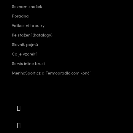
Seznam značek
Poradna
Velikostní tabulky
Ke stažení (katalogy)
Slovník pojmů
Co je vzorek?
Servis inline bruslí
MerinoSport.cz a Termopradlo.com končí
Kontakt
info
@
outdoorshops.cz
+420 778 480 522