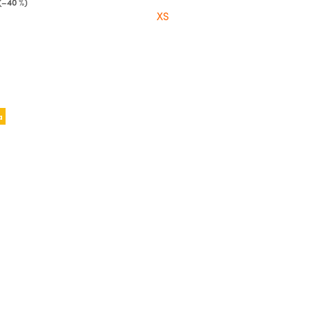
(–40 %)
XS
a