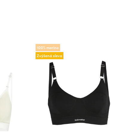
100% merino
Zvýšená sleva