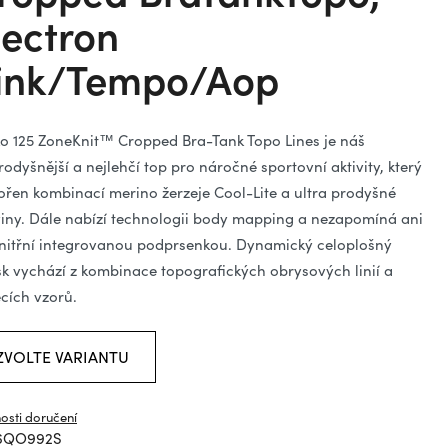
ězdiček.
lectron
ink/Tempo/Aop
ko 125 ZoneKnit™ Cropped Bra-Tank Topo Lines je náš
rodyšnější a nejlehčí top pro náročné sportovní aktivity, který
vořen kombinací merino žerzeje Cool-Lite a ultra prodyšné
viny. Dále nabízí technologii body mapping a nezapomíná ani
nitřní integrovanou podprsenkou. Dynamický celoplošný
sk vychází z kombinace topografických obrysových linií a
ecích vzorů.
ZVOLTE VARIANTU
osti doručení
6QO992S