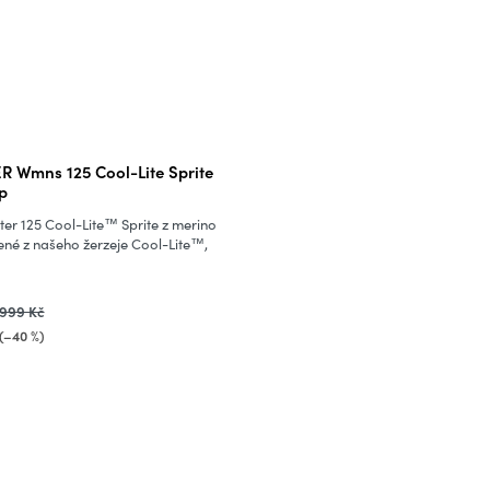
 Wmns 125 Cool-Lite Sprite
p
ter 125 Cool-Lite™ Sprite z merino
ené z našeho žerzeje Cool-Lite™,
999 Kč
(–40 %)