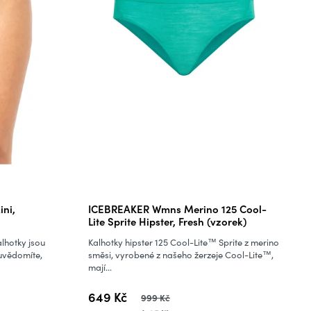
ni,
ICEBREAKER Wmns Merino 125 Cool-
Lite Sprite Hipster, Fresh (vzorek)
alhotky jsou
Kalhotky hipster 125 Cool-Lite™ Sprite z merino
euvědomíte,
směsi, vyrobené z našeho žerzeje Cool-Lite™,
mají...
649 Kč
999 Kč