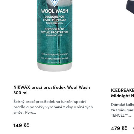
Průměrné
NIKWAX prací prostředek Wool Wash
ICEBREAKE
hodnocení
300 ml
Midnight 
produktu
Šetrný prací prostředek na funkční spodní
Dámské kalho
je
prádlo a ponožky vyrobené z vlny a vlněných
ze směsi meri
směsí. Pere...
5,0
TENCEL™...
z
149 Kč
479 Kč
5