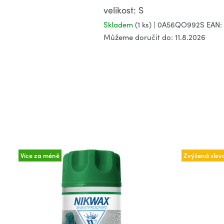
velikost: S
Skladem
(1 ks)
| 0A56QO992S
EAN:
Můžeme doručit do:
11.8.2026
Více za méně
Zvýšená slev