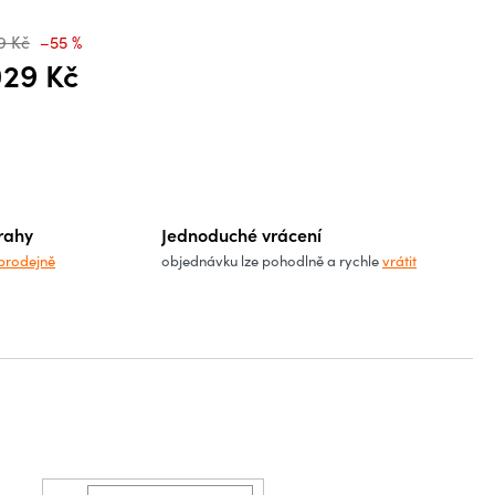
9 Kč
–55 %
029 Kč
á cena:
rahy
Jednoduché vrácení
prodejně
objednávku lze pohodlně a rychle
vrátit