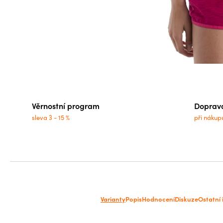
Věrnostní program
Doprav
sleva 3 - 15 %
při nákup
Varianty
Popis
Hodnocení
Diskuze
Ostatní