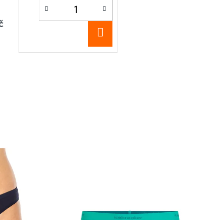
č
DO
KOŠÍKU