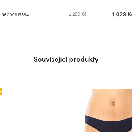
1 029 K
2 299 Kč
196009813564
Související produkty
a