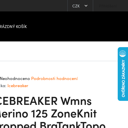
CZK
Přihlášení
RÁZDNÝ KOŠÍK
ůměrné
Neohodnoceno
Podrobnosti hodnocení
dnocení
čka:
Icebreaker
oduktu
CEBREAKER Wmns
0
erino 125 ZoneKnit
ropped BraTankTopo,