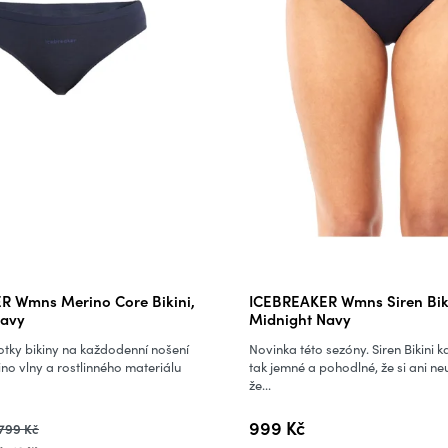
R Wmns Merino Core Bikini,
ICEBREAKER Wmns Siren Biki
Navy
Midnight Navy
tky bikiny na každodenní nošení
Novinka této sezóny. Siren Bikini k
no vlny a rostlinného materiálu
tak jemné a pohodlné, že si ani n
že...
999 Kč
799 Kč