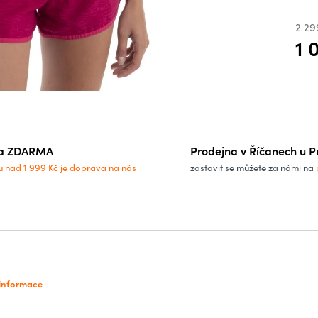
2 29
1 
Měrn
a ZDARMA
Prodejna v Říčanech u P
u nad 1 999 Kč je doprava na nás
zastavit se můžete za námi na
 informace