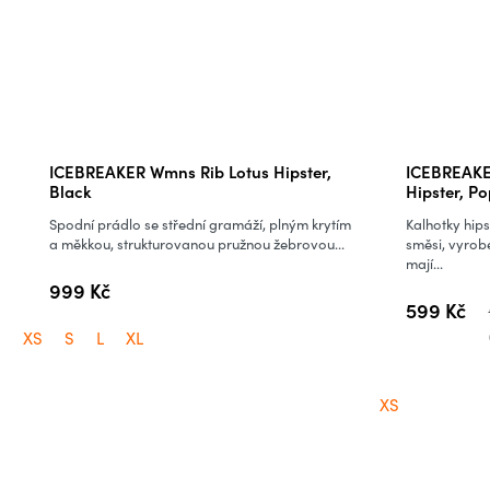
ICEBREAKER Wmns Rib Lotus Hipster,
ICEBREAKER
Black
Hipster, Po
Spodní prádlo se střední gramáží, plným krytím
Kalhotky hips
a měkkou, strukturovanou pružnou žebrovou...
směsi, vyrob
mají...
999 Kč
599 Kč
XS
S
L
XL
XS