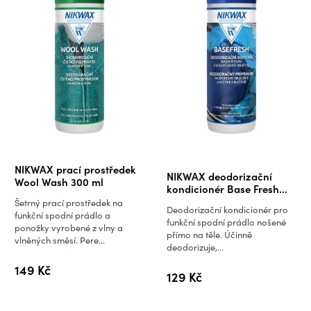
Průměrné
NIKWAX prací prostředek
NIKWAX deodorizační
hodnocení
Wool Wash 300 ml
kondicionér Base Fresh
produktu
300 ml
Šetrný prací prostředek na
Deodorizační kondicionér pro
je
funkční spodní prádlo a
funkční spodní prádlo nošené
ponožky vyrobené z vlny a
5,0
přímo na těle. Účinně
vlněných směsí. Pere...
deodorizuje,...
z
5
149 Kč
129 Kč
hvězdiček.