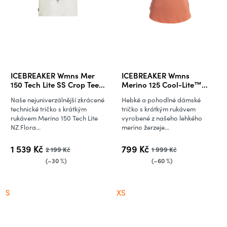
ICEBREAKER Wmns Mer
ICEBREAKER Wmns
150 Tech Lite SS Crop Tee
Merino 125 Cool-Lite™
NZ Flora, Ecru Hthr
Sphere III SS Tee, Tang
Naše nejuniverzálnější zkrácené
Hebké a pohodlné dámské
technické tričko s krátkým
tričko s krátkým rukávem
rukávem Merino 150 Tech Lite
vyrobené z našeho lehkého
NZ Flora...
merino žerzeje...
1 539 Kč
799 Kč
2 199 Kč
1 999 Kč
(–30 %)
(–60 %)
S
XS