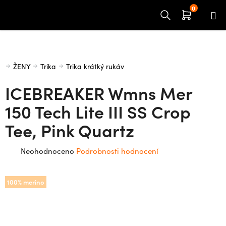
Přejít
na
obsah
Domů
ŽENY
Trika
Trika krátký rukáv
ICEBREAKER Wmns Mer
150 Tech Lite III SS Crop
Tee, Pink Quartz
Průměrné
Neohodnoceno
Podrobnosti hodnocení
hodnocení
produktu
100% merino
je
0,0
z