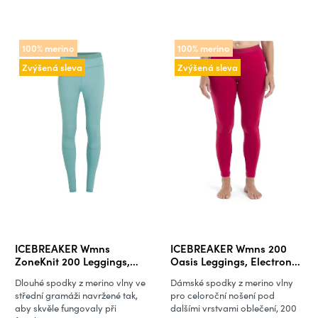
100% merino
100% merino
Zvýšená sleva
Zvýšená sleva
ICEBREAKER Wmns
ICEBREAKER Wmns 200
ZoneKnit 200 Leggings,
Oasis Leggings, Electron
Hydro (vzorek)
Pink
Dlouhé spodky z merino vlny ve
Dámské spodky z merino vlny
střední gramáži navržené tak,
pro celoroční nošení pod
aby skvěle fungovaly při
dalšími vrstvami oblečení, 200