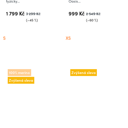
fyzicky...
Oasis...
1 799 Kč
999 Kč
3 299 Kč
2 549 Kč
(–45 %)
(–60 %)
S
XS
100% merino
Zvýšená sleva
Zvýšená sleva