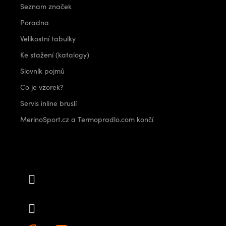
Seznam značek
Poradna
Velikostní tabulky
Ke stažení (katalogy)
Slovník pojmů
Co je vzorek?
Servis inline bruslí
MerinoSport.cz a Termopradlo.com končí
Kontakt
info
@
outdoorshops.cz
+420 778 480 522