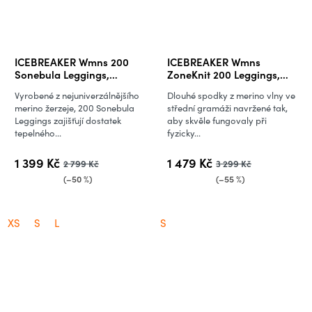
ICEBREAKER Wmns 200
ICEBREAKER Wmns
Sonebula Leggings,
ZoneKnit 200 Leggings,
Midnight Navy/Snow
Baja (vzorek)
Vyrobené z nejuniverzálnějšího
Dlouhé spodky z merino vlny ve
merino žerzeje, 200 Sonebula
střední gramáži navržené tak,
Leggings zajišťují dostatek
aby skvěle fungovaly při
tepelného...
fyzicky...
1 399 Kč
1 479 Kč
2 799 Kč
3 299 Kč
(–50 %)
(–55 %)
XS
S
L
S