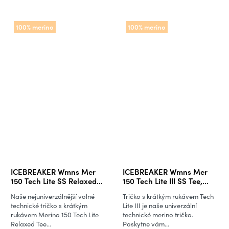
100% merino
100% merino
ICEBREAKER Wmns Mer
ICEBREAKER Wmns Mer
150 Tech Lite SS Relaxed
150 Tech Lite III SS Tee,
Tee, Undyed
Tidal Teal
Naše nejuniverzálnější volné
Tričko s krátkým rukávem Tech
technické tričko s krátkým
Lite III je naše univerzální
rukávem Merino 150 Tech Lite
technické merino tričko.
Relaxed Tee...
Poskytne vám...