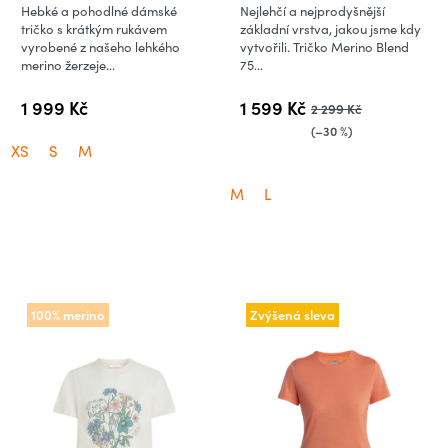
Hebké a pohodlné dámské
Nejlehčí a nejprodyšnější
Heather
tričko s krátkým rukávem
základní vrstva, jakou jsme kdy
vyrobené z našeho lehkého
vytvořili. Tričko Merino Blend
merino žerzeje...
75...
1 999 Kč
1 599 Kč
2 299 Kč
(–30 %)
XS
S
M
M
L
100% merino
Zvýšená sleva