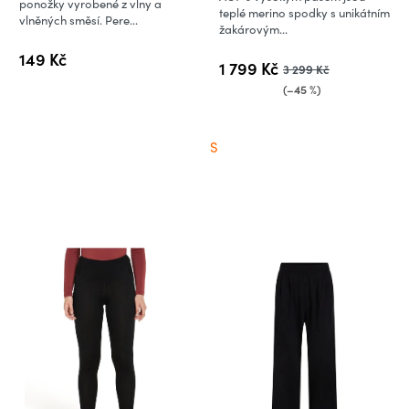
ponožky vyrobené z vlny a
5,0
teplé merino spodky s unikátním
vlněných směsí. Pere...
žakárovým...
z
5
149 Kč
1 799 Kč
3 299 Kč
hvězdiček.
(–45 %)
S