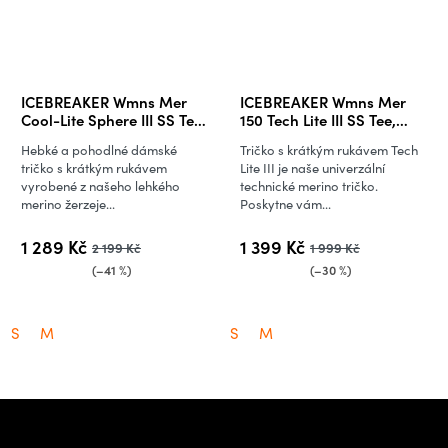
ICEBREAKER Wmns Mer
ICEBREAKER Wmns Mer
Cool-Lite Sphere III SS Te
150 Tech Lite III SS Tee,
Colour, Porcini
Tidal Teal
Hebké a pohodlné dámské
Tričko s krátkým rukávem Tech
Hthr/Porcini/Cb
tričko s krátkým rukávem
Lite III je naše univerzální
vyrobené z našeho lehkého
technické merino tričko.
merino žerzeje...
Poskytne vám...
1 289 Kč
1 399 Kč
2 199 Kč
1 999 Kč
(–41 %)
(–30 %)
S
M
S
M
Z
á