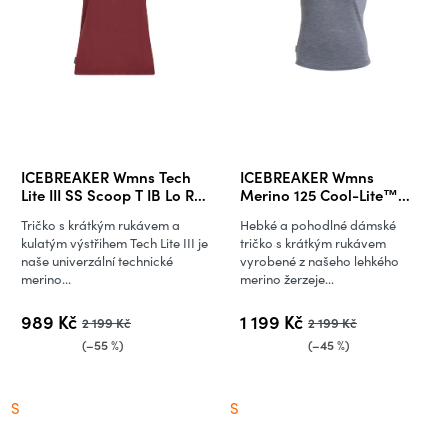
ICEBREAKER Wmns Tech
ICEBREAKER Wmns
Lite III SS Scoop T IB Lo Re,
Merino 125 Cool-Lite™
Port (vzorek)
Sphere III SS Tee Colour
Tričko s krátkým rukávem a
Hebké a pohodlné dámské
Block, Graphite
kulatým výstřihem Tech Lite III je
tričko s krátkým rukávem
Heather/Graphite/Cb
naše univerzální technické
vyrobené z našeho lehkého
merino...
merino žerzeje...
989 Kč
1 199 Kč
2 199 Kč
2 199 Kč
(–55 %)
(–45 %)
S
S