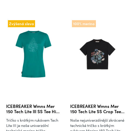
Zvýšená sleva
100% merino
ICEBREAKER Wmns Mer
ICEBREAKER Wmns Mer
150 Tech Lite III SS Tee Hike
150 Tech Lite SS Crop Tee
Path, Tidal Teal (vzorek)
NZ Flora, Black
Tričko s krátkým rukávem Tech
Naše nejuniverzálnější zkrácené
Lite III je naše univerzální
technické tričko s krátkým
technické merino tričko.
rukávem Merino 150 Tech Lite