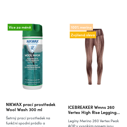
Více za méně
100% merino
Zvýšená sleva
Průměrné
NIKWAX prací prostředek
ICEBREAKER Wmns 260
hodnocení
Wool Wash 300 ml
Vertex High Rise Leggings
produktu
Peak, Java/Summt/Blush/J
Šetrný prací prostředek na
Legíny Merino 260 Vertex Peak
(vzorek)
je
funkční spodní prádlo a
AOP s vysokým pasem jsou