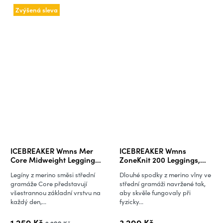
Zvýšená sleva
ICEBREAKER Wmns Mer
ICEBREAKER Wmns
Core Midweight Leggings,
ZoneKnit 200 Leggings,
Midnight Navy (vzorek)
Black
Legíny z merino směsi střední
Dlouhé spodky z merino vlny ve
gramáže Core představují
střední gramáži navržené tak,
všestrannou základní vrstvu na
aby skvěle fungovaly při
každý den,...
fyzicky...
1 259 Kč
3 299 Kč