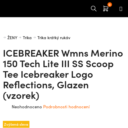
Přejít
na
obsah
Domů
ŽENY
Trika
Trika krátký rukáv
ICEBREAKER Wmns Merino
150 Tech Lite III SS Scoop
Tee Icebreaker Logo
Reflections, Glazen
(vzorek)
Průměrné
Neohodnoceno
Podrobnosti hodnocení
hodnocení
produktu
Zvýšená sleva
je