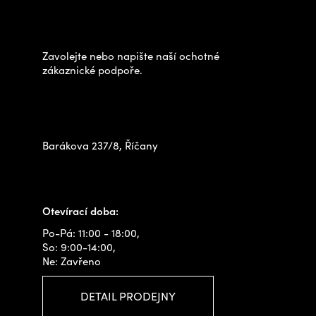
Potřebujete poradit s
p
výběrem?
a
t
Zavolejte nebo napište naší ochotné
í
zákaznické podpoře.
Zastavte se za námi osobně
na prodejně
Barákova 237/8, Říčany
+420 778 480 522
info@outdoorshops.cz
Otevírací doba:
Po-Pá: 11:00 - 18:00,
So: 9:00-14:00,
Ne: Zavřeno
DETAIL PRODEJNY