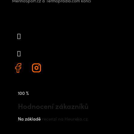
MerinoSport.cz a Termopradlo.com končí
Kontakt
info
@
outdoorshops.cz
+420 778 480 522
100 %
Hodnocení zákazníků
Na základě
recenzí na Heureka.cz