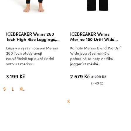
ICEBREAKER Wmns 260
ICEBREAKER Wmns
Tech High Rise Leggings,
Merino 150 Drift Wide
Black
Leggings Pants, Black
Legíny s vyšším pasem Merino
Kalhoty Merino Blend 15o Drift
(vzorek)
260 Tech představují
Wide jsou všestranné a
neuvěřitelně teplou základní
pohodlné kalhoty v střihu
vrstvu z merino...
joggerů z měkké...
3 199 Kč
2 579 Kč
4 299 Kč
(–40 %)
S
L
XL
S