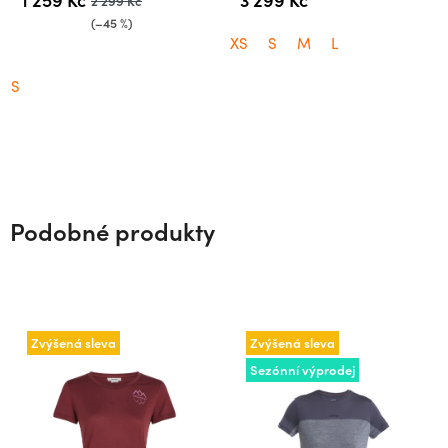
2 299 Kč
(–45 %)
XS
S
M
L
S
Podobné produkty
Zvýšená sleva
Zvýšená sleva
Sezónní výprodej