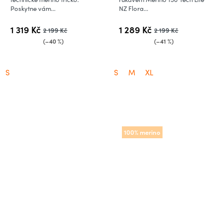
Poskytne vám...
NZ Flora...
1 319 Kč
1 289 Kč
2 199 Kč
2 199 Kč
(–40 %)
(–41 %)
S
S
M
XL
100% merino