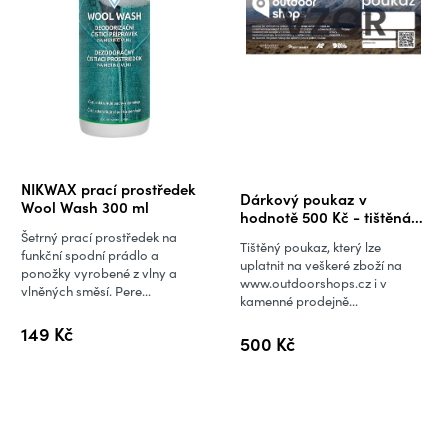
Průměrné
NIKWAX prací prostředek
Dárkový poukaz v
hodnocení
Wool Wash 300 ml
hodnotě 500 Kč - tištěná
produktu
verze
Šetrný prací prostředek na
Tištěný poukaz, který lze
je
funkční spodní prádlo a
uplatnit na veškeré zboží na
ponožky vyrobené z vlny a
5,0
www.outdoorshops.cz i v
vlněných směsí. Pere...
kamenné prodejně...
z
5
149 Kč
500 Kč
hvězdiček.