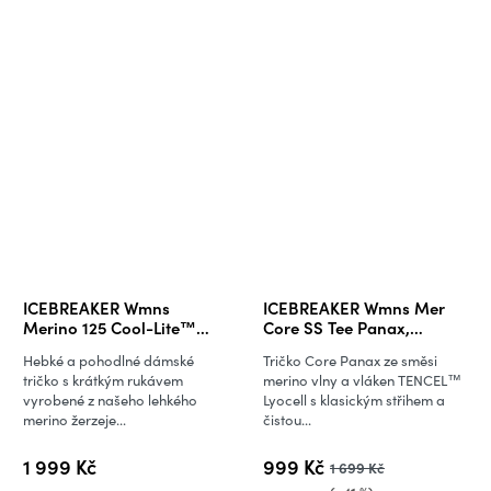
ICEBREAKER Wmns
ICEBREAKER Wmns Mer
Merino 125 Cool-Lite™
Core SS Tee Panax,
Sphere III SS Tee, Midnight
Sunstone
Hebké a pohodlné dámské
Tričko Core Panax ze směsi
Navy Heather
tričko s krátkým rukávem
merino vlny a vláken TENCEL™
vyrobené z našeho lehkého
Lyocell s klasickým střihem a
merino žerzeje...
čistou...
1 999 Kč
999 Kč
1 699 Kč