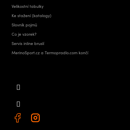
Velikostní tabulky
Ke stažení (katalogy)
Slovník pojmů
Co je vzorek?
Servis inline bruslí
MerinoSport.cz a Termopradlo.com končí
Kontakt
info
@
outdoorshops.cz
+420 778 480 522