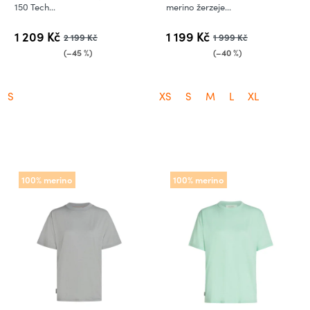
150 Tech...
merino žerzeje...
1 209 Kč
1 199 Kč
2 199 Kč
1 999 Kč
(–45 %)
(–40 %)
S
XS
S
M
L
XL
100% merino
100% merino