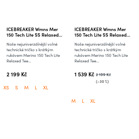
ICEBREAKER Wmns Mer
ICEBREAKER Wmns Mer
150 Tech Lite SS Relaxed
150 Tech Lite SS Relaxed
Tee, Proto Grey
Tee, Mint
Naše nejuniverzálnější volné
Naše nejuniverzálnější volné
technické tričko s krátkým
technické tričko s krátkým
rukávem Merino 150 Tech Lite
rukávem Merino 150 Tech Lite
Relaxed Tee...
Relaxed Tee...
2 199 Kč
1 539 Kč
2 199 Kč
(–30 %)
XS
S
M
L
XL
M
L
XL