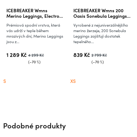
ICEBREAKER Wmns
ICEBREAKER Wmns 200
Merino Leggings, Electron
Oasis Sonebula Leggings,
Pink (vzorek)
Earth/Electron Pink
Prémiová spodní vrstva, která
Vyrobené z nejuniverzálnějšího
vás udrží v teple během
merino žerzeje, 200 Sonebula
mrazivých dní, Merino Leggings
Leggings zajišťují dostatek
jsou z...
tepelného...
1 289 Kč
839 Kč
4 299 Kč
2 799 Kč
(–70 %)
(–70 %)
S
XS
Podobné produkty