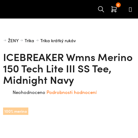
Přejít
na
obsah
Domů
ŽENY
Trika
Trika krátký rukáv
ICEBREAKER Wmns Merino
150 Tech Lite III SS Tee,
Midnight Navy
Průměrné
Neohodnoceno
Podrobnosti hodnocení
hodnocení
produktu
100% merino
je
0,0
z