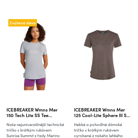
Zvýšená sleva
ICEBREAKER Wmns Mer
ICEBREAKER Wmns Mer
150 Tech Lite SS Tee
125 Cool-Lite Sphere III SS
Sunrise Sumit, Grey
Tee, Bittersweet Hthr
Naše nejuniverzálnější technické
Hebké a pohodlné dámské
Quartz (vzorek)
tričko s krátkým rukávem
tričko s krátkým rukávem
Sunrise Summit z řady Merino
vyrobené z našeho lehkého