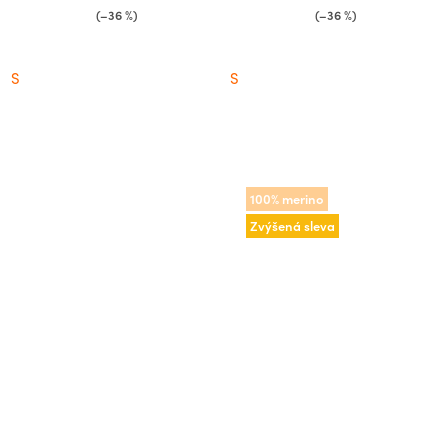
(–36 %)
(–36 %)
S
S
100% merino
Zvýšená sleva