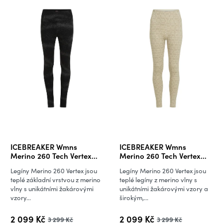
ICEBREAKER Wmns
ICEBREAKER Wmns
Merino 260 Tech Vertex
Merino 260 Tech Vertex
High Rise Leggings
High Rise Leggings
Legíny Merino 260 Vertex jsou
Legíny Merino 260 Vertex jsou
Chillwav,
AlpGeo, Undyed/Cumin/J
teplé základní vrstvou z merino
teplé legíny z merino vlny s
Black/Obsidian/J (vzorek)
(vzorek)
vlny s unikátními žakárovými
unikátními žakárovými vzory a
vzory...
širokým,...
2 099 Kč
2 099 Kč
3 299 Kč
3 299 Kč