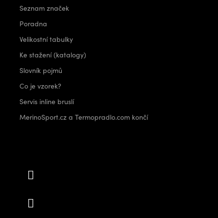
Seznam značek
Poradna
Velikostní tabulky
Ke stažení (katalogy)
Slovník pojmů
Co je vzorek?
Servis inline bruslí
MerinoSport.cz a Termopradlo.com končí
Kontakt
info
@
outdoorshops.cz
+420 778 480 522