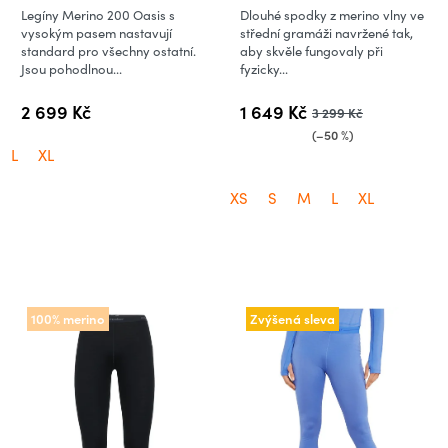
Black
Black/Jet Heather
Legíny Merino 200 Oasis s
Dlouhé spodky z merino vlny ve
vysokým pasem nastavují
střední gramáži navržené tak,
standard pro všechny ostatní.
aby skvěle fungovaly při
Jsou pohodlnou...
fyzicky...
2 699 Kč
1 649 Kč
3 299 Kč
(–50 %)
L
XL
XS
S
M
L
XL
100% merino
Zvýšená sleva