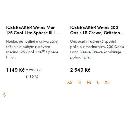
ICEBREAKER Wmns Mer
ICEBREAKER Wmns 200
125 Cool-Lite Sphere III LS
Oasis LS Crewe, Gritstone
Tee, Desert Sand (vzorek)
Heather
Hebké, pohodlné a univerzální
Univerzální dámské spodní
tričko s dlouhým rukávem
prádlo z merino vlny, 200 Oasis
Merino 125 Cool-Lite™ Sphere
Long Sleeve Crewe kombinuje
III je...
pohodlí při...
1 149 Kč
2 549 Kč
2 299 Kč
(–50 %)
XS
S
M
L
XL
S