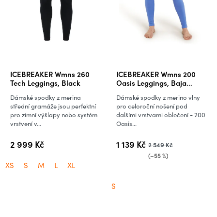
ICEBREAKER Wmns 260
ICEBREAKER Wmns 200
Tech Leggings, Black
Oasis Leggings, Baja
(vzorek)
Dámské spodky z merina
Dámské spodky z merino vlny
střední gramáže jsou perfektní
pro celoroční nošení pod
pro zimní výšlapy nebo systém
dalšími vrstvami oblečení - 200
vrstvení v...
Oasis...
2 999 Kč
1 139 Kč
2 549 Kč
(–55 %)
XS
S
M
L
XL
S