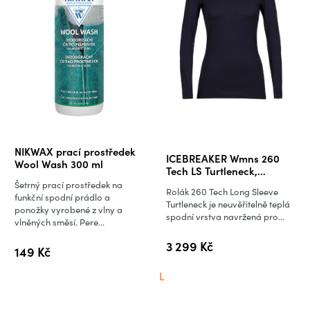
Průměrné
NIKWAX prací prostředek
ICEBREAKER Wmns 260
hodnocení
Wool Wash 300 ml
Tech LS Turtleneck,
produktu
Midnight Navy
Šetrný prací prostředek na
Rolák 260 Tech Long Sleeve
je
funkční spodní prádlo a
Turtleneck je neuvěřitelně teplá
ponožky vyrobené z vlny a
5,0
spodní vrstva navržená pro...
vlněných směsí. Pere...
z
3 299 Kč
5
149 Kč
hvězdiček.
L