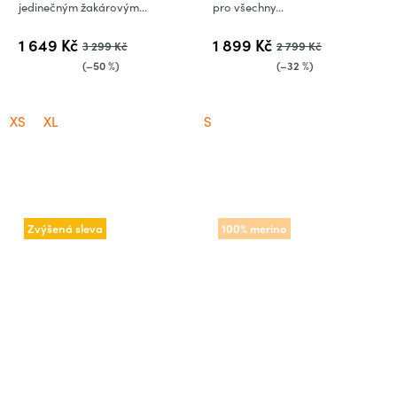
jedinečným žakárovým...
pro všechny...
1 649 Kč
1 899 Kč
3 299 Kč
2 799 Kč
(–50 %)
(–32 %)
XS
XL
S
Zvýšená sleva
100% merino