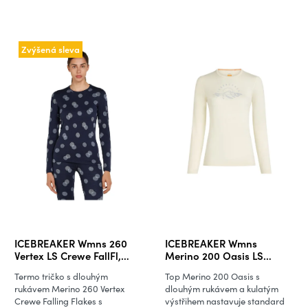
Zvýšená sleva
ICEBREAKER Wmns 260
ICEBREAKER Wmns
Vertex LS Crewe FallFl,
Merino 200 Oasis LS
Midnight Navy/Snow/J
Crewe Sunrise Summit,
Termo tričko s dlouhým
Top Merino 200 Oasis s
Undyed (vzorek)
rukávem Merino 260 Vertex
dlouhým rukávem a kulatým
Crewe Falling Flakes s
výstřihem nastavuje standard