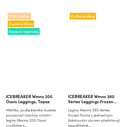
100% merino
Zvýšená sleva
Zvýšená sleva
Sezónní výprodej
ICEBREAKER Wmns 200
ICEBREAKER Wmns 260
Oasis Leggings, Topaz
Vertex Leggings Frozen
Forms, Black/Port/J
Měřítko, podle kterého budete
Legíny Merino 260 Vertex
(vzorek)
posuzovat všechny ostatní –
Frozen Forms s jedinečným
legíny Merino 200 Oasis
žakárovým vzorem představují
vyrábíme z...
neuvěřitelně...