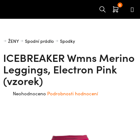
Přejít
na
obsah
Domů
ŽENY
Spodní prádlo
Spodky
ICEBREAKER Wmns Merino
Leggings, Electron Pink
(vzorek)
Průměrné
Neohodnoceno
Podrobnosti hodnocení
hodnocení
produktu
je
0,0
z