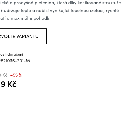
ězdiček.
tická a prodyšná pletenina, která díky kostkované struktuře
tř udržuje teplo a nabízí vynikající tepelnou izolaci, rychlé
utí a maximální pohodlí.
ZVOLTE VARIANTU
osti doručení
2521036-201-M
0 Kč
–55 %
9 Kč
á cena: