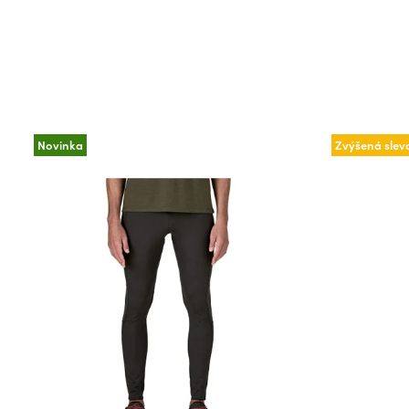
Novinka
Zvýšená slev