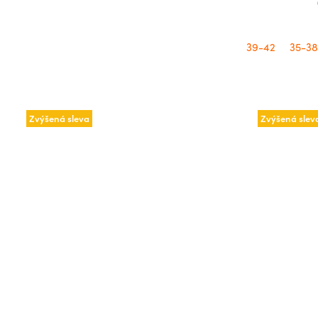
hvězdiček.
39-42
35-38
Zvýšená sleva
Zvýšená slev