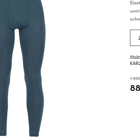
hv
Elas
uvni
schn
Možn
KAR
1 99
88
Měrn