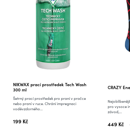
Průměrné
NIKWAX prací prostředek Tech Wash
CRAZY Ener
hodnocení
300 ml
produktu
Šetrný prací prostředek pro praní v pračce
Nejoblíbeněj
je
nebo praní v ruce. Chrání impregnaci
pro vysoce int
voděvzdorného...
5,0
závod,...
z
199 Kč
449 Kč
5