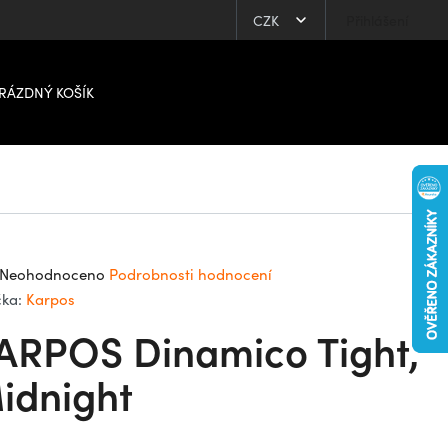
CZK
Přihlášení
RÁZDNÝ KOŠÍK
ůměrné
Neohodnoceno
Podrobnosti hodnocení
dnocení
čka:
Karpos
oduktu
ARPOS Dinamico Tight,
0
idnight