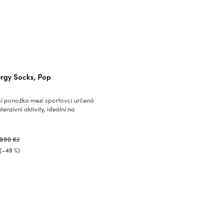
rgy Socks, Pop
ší ponožka mezi sportovci určená
enzivní aktivity, ideální na
890 Kč
(–49 %)