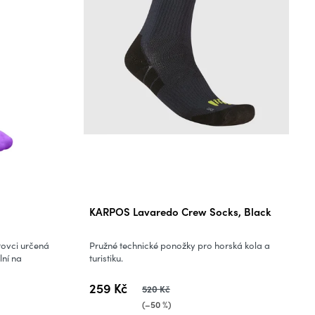
KARPOS Lavaredo Crew Socks, Black
tovci určená
Pružné technické ponožky pro horská kola a
lní na
turistiku.
259 Kč
520 Kč
(–50 %)