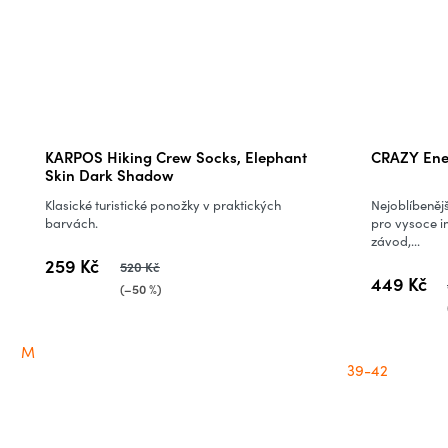
KARPOS Hiking Crew Socks, Elephant
CRAZY Ene
Skin Dark Shadow
Klasické turistické ponožky v praktických
Nejoblíbeněj
barvách.
pro vysoce int
závod,...
259 Kč
520 Kč
449 Kč
(–50 %)
M
39-42