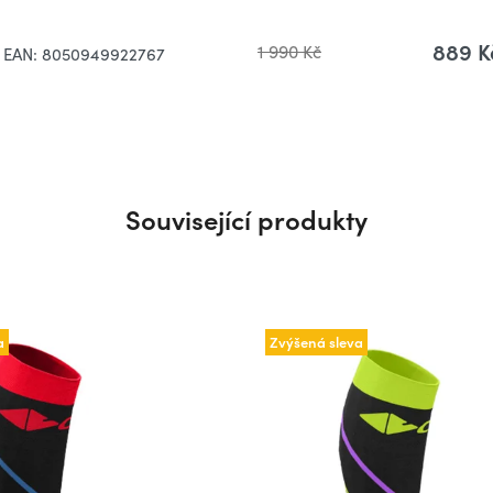
889 K
1 990 Kč
M
EAN:
8050949922767
Související produkty
a
Zvýšená sleva