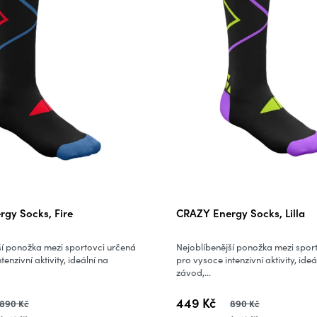
gy Socks, Fire
CRAZY Energy Socks, Lilla
ší ponožka mezi sportovci určená
Nejoblíbenější ponožka mezi spor
enzivní aktivity, ideální na
pro vysoce intenzivní aktivity, ideá
závod,...
449 Kč
890 Kč
890 Kč