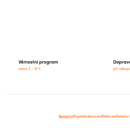
Věrnostní program
Doprav
sleva 3 - 15 %
při nákup
Varianty
Popis
Hodnocení
Diskuze
Ostatní