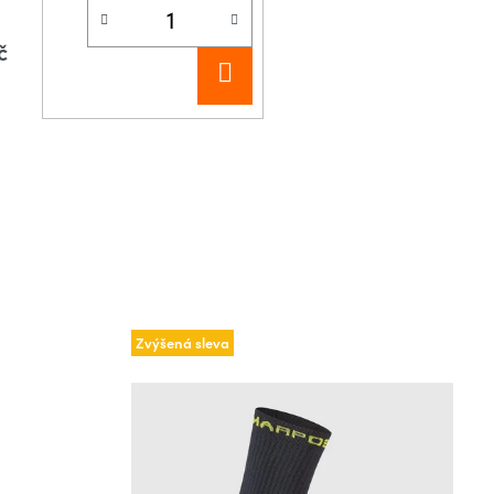
č
DO
KOŠÍKU
Zvýšená sleva