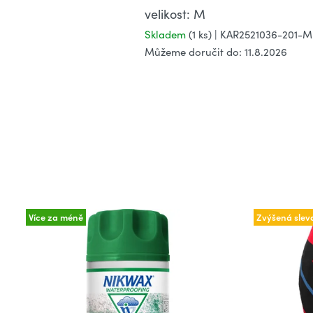
velikost: M
Skladem
(1 ks)
| KAR2521036-201-
Můžeme doručit do:
11.8.2026
Více za méně
Zvýšená slev