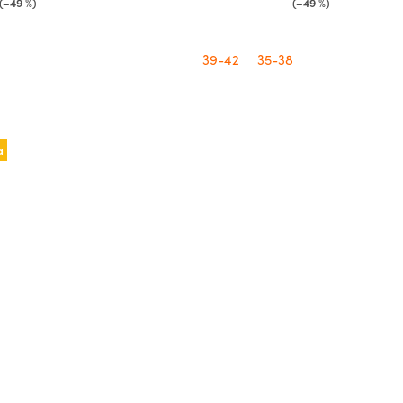
(–49 %)
(–49 %)
39-42
35-38
a