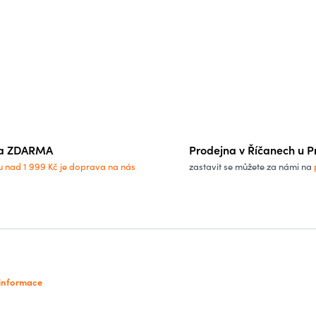
a ZDARMA
Prodejna v Říčanech u P
u nad 1 999 Kč je doprava na nás
zastavit se můžete za námi na
 informace