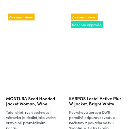
Zvýšená sleva
Zvýšená sleva
Sezónní výprodej
MONTURA Seed Hooded
KARPOS Lastei Active Plus
Jacket Woman, Wine
W Jacket, Bright White
Red/Melon
Tato lehká, rychleschnoucí
Povrchová úprava DWR
větrovka je ideální jako vrchní
pomáhá odpuzovat vodu a
vrstva při proměnlivém
nečistoty z povrchu oděvu.
počasí....
Vodotěsný K-Dry (vodní...