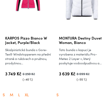
KARPOS Pizzo Bianco W
MONTURA Destiny Duvet
Jacket, Purple/Black
Woman, Bianco
Skialpinistická bunda s Gore-
Tato bunda s kapucí je
Tex® Windstopperem na přední
vyrobena z materiálu Pro-
straně a rukávech a pružnou,
Meteo 2 Layer +, který
prodyšnou...
poskytuje vodoodpudivou a...
3 749 Kč
3 639 Kč
6 250 Kč
8 099 Kč
(–40 %)
(–55 %)
S
M
L
XL
S