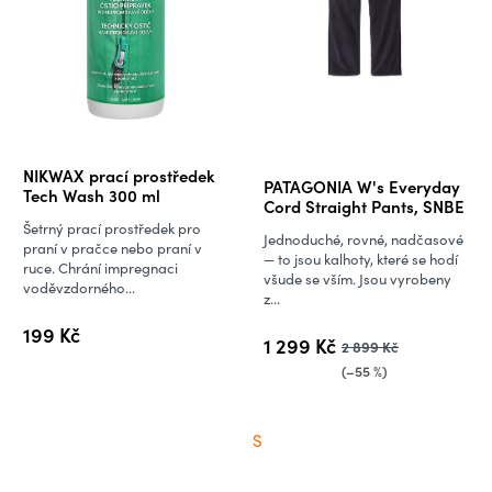
Průměrné
NIKWAX prací prostředek
PATAGONIA W's Everyday
hodnocení
Tech Wash 300 ml
Cord Straight Pants, SNBE
produktu
Šetrný prací prostředek pro
Jednoduché, rovné, nadčasové
je
praní v pračce nebo praní v
— to jsou kalhoty, které se hodí
ruce. Chrání impregnaci
5,0
všude se vším. Jsou vyrobeny
voděvzdorného...
z...
z
5
199 Kč
1 299 Kč
2 899 Kč
hvězdiček.
(–55 %)
S