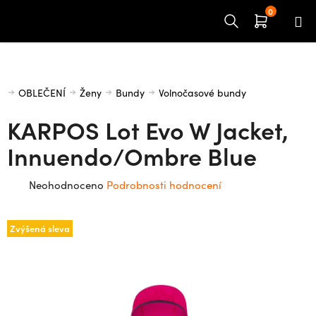
Přejít
na
obsah
Domů
OBLEČENÍ
Ženy
Bundy
Volnočasové bundy
KARPOS Lot Evo W Jacket,
Innuendo/Ombre Blue
Průměrné
Neohodnoceno
Podrobnosti hodnocení
hodnocení
produktu
Zvýšená sleva
je
0,0
z
5
hvězdiček.