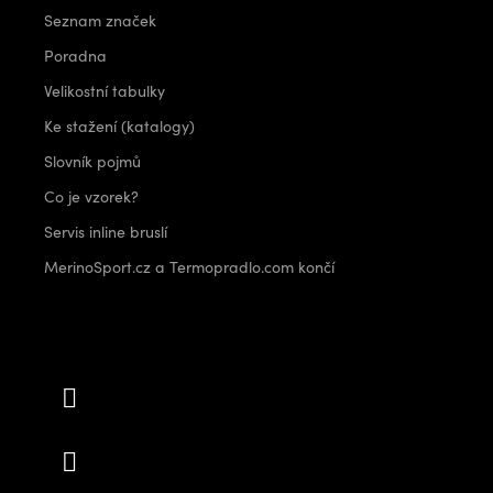
Seznam značek
Poradna
Velikostní tabulky
Ke stažení (katalogy)
Slovník pojmů
Co je vzorek?
Servis inline bruslí
MerinoSport.cz a Termopradlo.com končí
Kontakt
info
@
outdoorshops.cz
+420 778 480 522