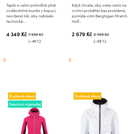
(vzorek)
Teplá a velmi pohodlná plně
Když chcete, aby vaše cesta na
voděodolná bunda s kapucí,
vrchol proběhla bez problémů,
navržená tak, aby nabízela
pomůže vám Bergtagen Stretch
technické...
Half...
4 349 Kč
2 679 Kč
7 250 Kč
6 390 Kč
(–40 %)
(–58 %)
S
S
Zvýšená sleva
Zvýšená sleva
Sezónní výprodej