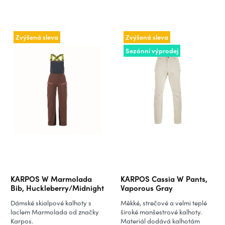
Zvýšená sleva
Zvýšená sleva
Sezónní výprodej
KARPOS W Marmolada
KARPOS Cassia W Pants,
Bib, Huckleberry/Midnight
Vaporous Gray
Dámské skialpové kalhoty s
Měkké, strečové a velmi teplé
laclem Marmolada od značky
široké manšestrové kalhoty.
Karpos.
Materiál dodává kalhotám