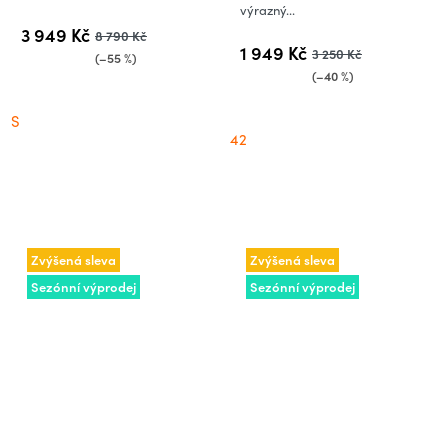
výrazný...
3 949 Kč
8 790 Kč
1 949 Kč
3 250 Kč
(–55 %)
(–40 %)
S
42
Zvýšená sleva
Zvýšená sleva
Sezónní výprodej
Sezónní výprodej