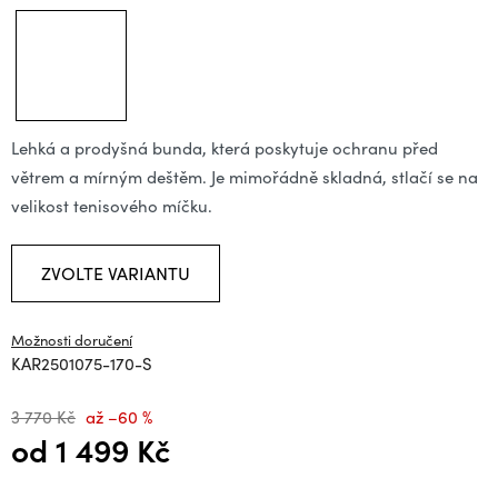
Lehká a prodyšná bunda, která poskytuje ochranu před
větrem a mírným deštěm. Je mimořádně skladná, stlačí se na
velikost tenisového míčku.
ZVOLTE VARIANTU
Možnosti doručení
KAR2501075-170-S
3 770 Kč
až –60 %
od
1 499 Kč