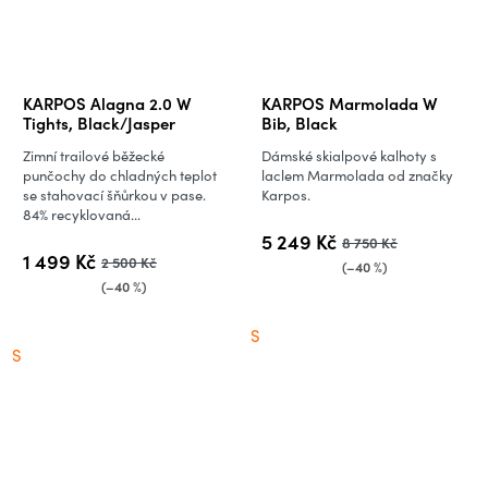
KARPOS Alagna 2.0 W
KARPOS Marmolada W
Tights, Black/Jasper
Bib, Black
Zimní trailové běžecké
Dámské skialpové kalhoty s
punčochy do chladných teplot
laclem Marmolada od značky
se stahovací šňůrkou v pase.
Karpos.
84% recyklovaná...
5 249 Kč
8 750 Kč
1 499 Kč
2 500 Kč
(–40 %)
(–40 %)
S
S