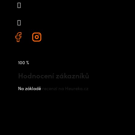
info
@
outdoorshops.cz
+420 778 480 522
100 %
Hodnocení zákazníků
Na základě
recenzí na Heureka.cz
Instagram