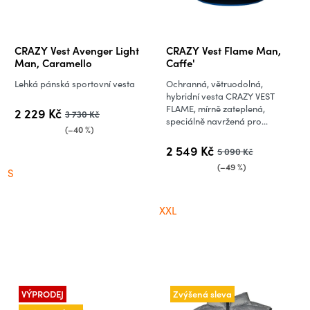
CRAZY Vest Avenger Light
CRAZY Vest Flame Man,
Man, Caramello
Caffe'
Lehká pánská sportovní vesta
Ochranná, větruodolná,
hybridní vesta CRAZY VEST
FLAME, mírně zateplená,
2 229 Kč
3 730 Kč
speciálně navržená pro...
(–40 %)
2 549 Kč
5 090 Kč
(–49 %)
S
XXL
VÝPRODEJ
Zvýšená sleva