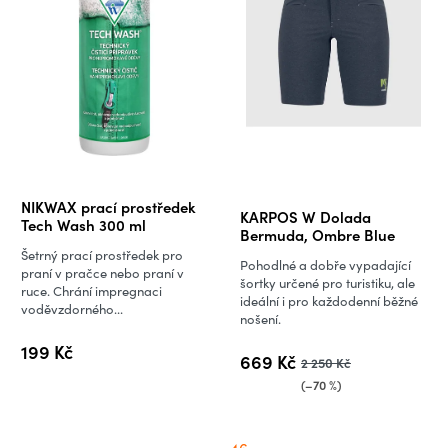
Průměrné
NIKWAX prací prostředek
KARPOS W Dolada
hodnocení
Tech Wash 300 ml
Bermuda, Ombre Blue
produktu
Šetrný prací prostředek pro
Pohodlné a dobře vypadající
je
praní v pračce nebo praní v
šortky určené pro turistiku, ale
ruce. Chrání impregnaci
5,0
ideální i pro každodenní běžné
voděvzdorného...
nošení.
z
5
199 Kč
669 Kč
2 250 Kč
hvězdiček.
(–70 %)