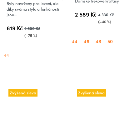
Dámské trekové kraťasy
je
Byly navrženy pro lezení, ale
díky svému stylu a funkčnosti
5,0
2 589 Kč
4 330 Kč
jsou...
z
(–40 %)
5
619 Kč
2 500 Kč
hvězdiček.
(–75 %)
44
46
48
50
44
Zvýšená sleva
Zvýšená sleva