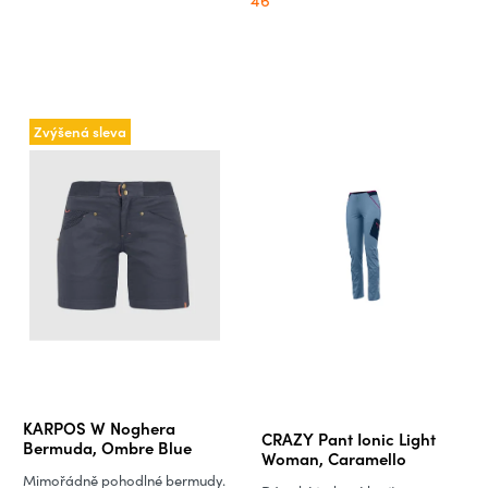
46
Zvýšená sleva
Průměrné
KARPOS W Noghera
CRAZY Pant Ionic Light
hodnocení
Bermuda, Ombre Blue
Woman, Caramello
produktu
Mimořádně pohodlné bermudy.