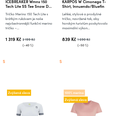
ICEBREAKER Wmns 150
KARPOS W Cimonega T-
Tech Lite SS Tee Snow Day,
Shirt, Innuendo/Bluefin
Summit (vzorek)
Tričko Merino 150 Tech Lite s
Lehké, stylové a prodyšné
krátkým rukávem je naše
tričko, navržené tak, aby
nejvšestrannější funkční merino
horským turistům poskytovalo
tričko –...
maximální výkon...
1 319 Kč
839 Kč
2 199 Kč
1 690 Kč
(–40 %)
(–50 %)
S
S
Zvýšená sleva
100% merino
Zvýšená sleva