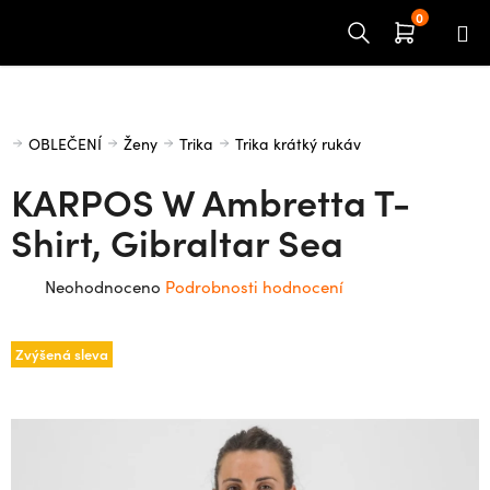
Přejít
na
obsah
Domů
OBLEČENÍ
Ženy
Trika
Trika krátký rukáv
KARPOS W Ambretta T-
Shirt, Gibraltar Sea
Průměrné
Neohodnoceno
Podrobnosti hodnocení
hodnocení
produktu
Zvýšená sleva
je
0,0
z
5
hvězdiček.