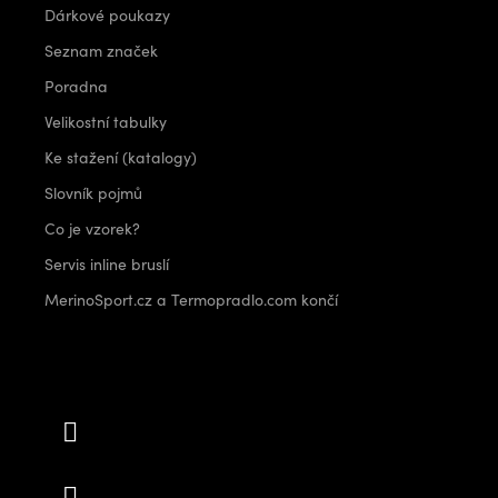
Dárkové poukazy
Seznam značek
Poradna
Velikostní tabulky
Ke stažení (katalogy)
Slovník pojmů
Co je vzorek?
Servis inline bruslí
MerinoSport.cz a Termopradlo.com končí
Kontakt
info
@
outdoorshops.cz
+420 778 480 522