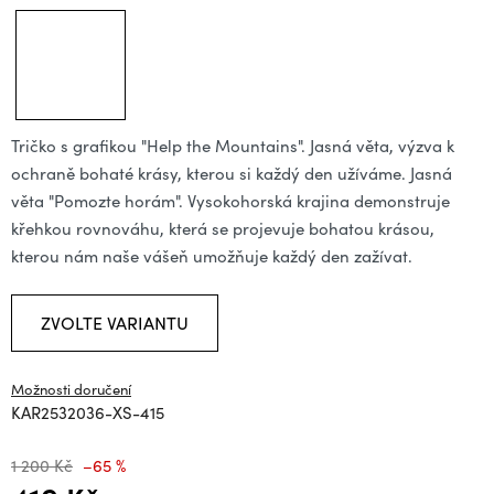
Tričko s grafikou "Help the Mountains". Jasná věta, výzva k
ochraně bohaté krásy, kterou si každý den užíváme. Jasná
věta "Pomozte horám". Vysokohorská krajina demonstruje
křehkou rovnováhu, která se projevuje bohatou krásou,
kterou nám naše vášeň umožňuje každý den zažívat.
ZVOLTE VARIANTU
Možnosti doručení
KAR2532036-XS-415
1 200 Kč
–65 %