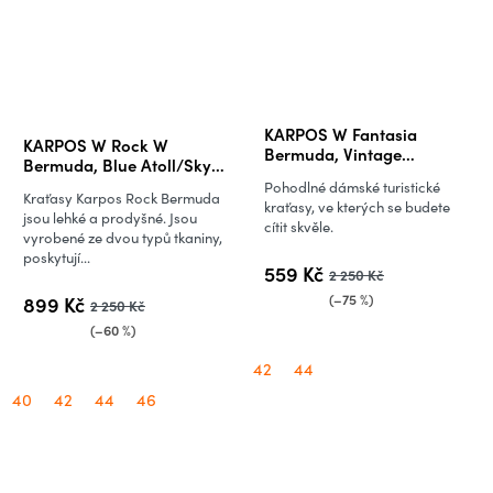
Průměrné
KARPOS W Fantasia
KARPOS W Rock W
hodnocení
Bermuda, Vintage
Bermuda, Blue Atoll/Sky
Indigo/Aquamarine
produktu
Captain
Pohodlné dámské turistické
Kraťasy Karpos Rock Bermuda
je
kraťasy, ve kterých se budete
jsou lehké a prodyšné. Jsou
cítit skvěle.
5,0
vyrobené ze dvou typů tkaniny,
poskytují...
z
559 Kč
2 250 Kč
5
(–75 %)
899 Kč
2 250 Kč
hvězdiček.
(–60 %)
42
44
40
42
44
46