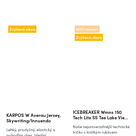
Zvýšená sleva
100% merino
Zvýšená sleva
Průměrné
ICEBREAKER Wmns 150
KARPOS W Averau Jersey,
hodnocení
Tech Lite SS Tee Lake View,
Skywriting/Innuendo
Hydro (vzorek)
produktu
Naše nejuniverzálnější technické
Lehký, prodyšný, elastický a
je
tričko s krátkým rukávem
pohodlný dres. Ideální