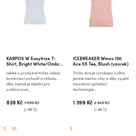
KARPOS W Easyfrizz T-
ICEBREAKER Wmns 150
Shirt, Bright White/Ombre
Ace SS Tee, Blush (vzorek)
Blue
Lehké a prodyšné tričko nabízí
Tričko Ace je vyrobeno z ultra
kombinaci pohodlí a chladu,
jemné merino vlny a díky využití
díky čemuž je ideální pro
inovativní spřádací
outdoorové...
technologie...
839 Kč
1 399 Kč
1 690 Kč
2 549 Kč
(–50 %)
(–45 %)
S
XL
S