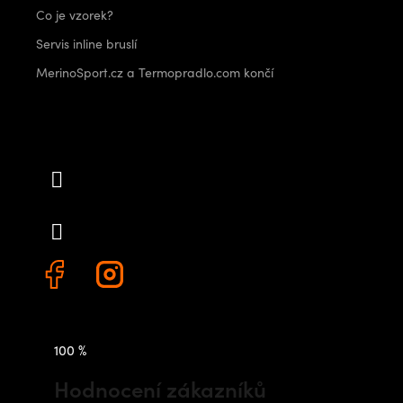
Co je vzorek?
Servis inline bruslí
MerinoSport.cz a Termopradlo.com končí
Kontakt
info
@
outdoorshops.cz
+420 778 480 522
100 %
Hodnocení zákazníků