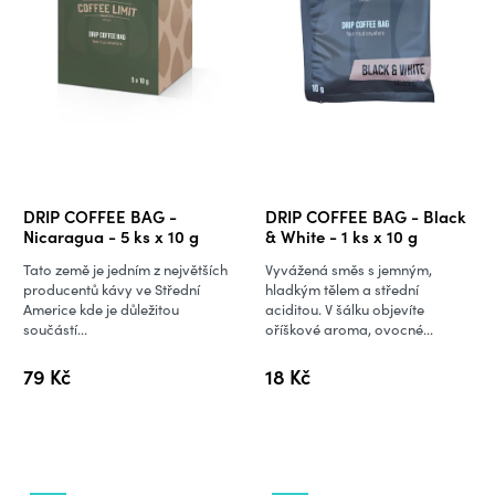
DRIP COFFEE BAG -
DRIP COFFEE BAG - Black
Nicaragua - 5 ks x 10 g
& White - 1 ks x 10 g
Tato země je jedním z největších
Vyvážená směs s jemným,
producentů kávy ve Střední
hladkým tělem a střední
Americe kde je důležitou
aciditou. V šálku objevíte
součástí...
oříškové aroma, ovocné...
79 Kč
18 Kč