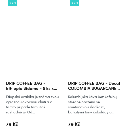
3 + 1
3 + 1
DRIP COFFEE BAG -
DRIP COFFEE BAG - Decaf
Ethiopia Sidamo - 5 ks x
COLOMBIA SUGARCANE-
10 g
5 ks x 10 g
Etiopská arabika je známá svou
Kolumbijská káva bez kofeinu,
výraznou ovocnou chutí a v
středně pražená se
tomto případě tomu tak
smetanovou sladkostí,
rozhodně je. Od...
bohatými tóny čokolády a...
79 Kč
79 Kč