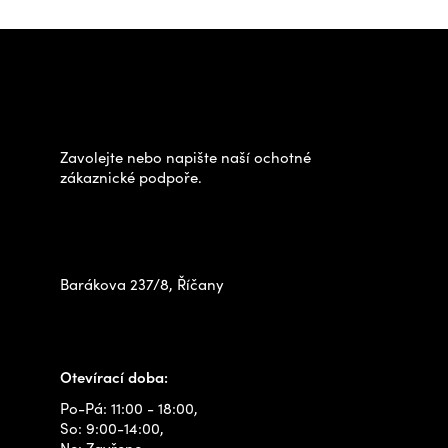
Z
á
Potřebujete poradit s
p
výběrem?
a
t
Zavolejte nebo napište naší ochotné
í
zákaznické podpoře.
Zastavte se za námi osobně
na prodejně
Barákova 237/8, Říčany
+420 778 480 522
info@outdoorshops.cz
Otevírací doba:
Po-Pá: 11:00 - 18:00,
So: 9:00-14:00,
Ne: Zavřeno