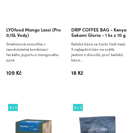
LYOfood Mango Lassi (Pro
DRIP COFFEE BAG - Kenya
0,15L Vody)
Sakami Gloria - 1 ks x 10 g
Smetanové smoothie v
Keňská káva se často řadí mezi
neodolatelné kombinaci
5 nejlepších káv na světě.
řeckého jogurtu a mangového
Jedním z důvodů, proč keňská
pyré.
káva...
109 Kč
18 Kč
3 + 1
3 + 1