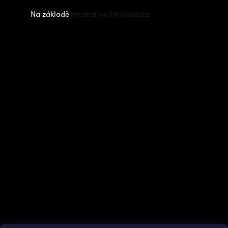
Na základě
recenzí na Heureka.cz
Instagram