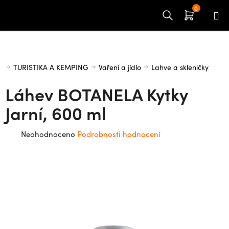
Přejít
na
obsah
Domů
TURISTIKA A KEMPING
Vaření a jídlo
Lahve a skleničky
Láhev BOTANELA Kytky
Jarní, 600 ml
Průměrné
Neohodnoceno
Podrobnosti hodnocení
hodnocení
produktu
je
0,0
z
5
hvězdiček.