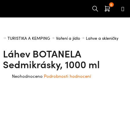
Přejít
na
obsah
Domů
TURISTIKA A KEMPING
Vaření a jídlo
Lahve a skleničky
Láhev BOTANELA
Sedmikrásky, 1000 ml
Průměrné
Neohodnoceno
Podrobnosti hodnocení
hodnocení
produktu
je
0,0
z
5
hvězdiček.