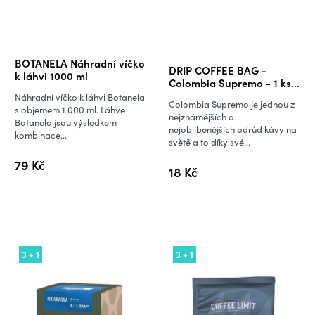
Průměrné
BOTANELA Náhradní víčko
DRIP COFFEE BAG -
hodnocení
k láhvi 1000 ml
Colombia Supremo - 1 ks x
produktu
10 g
Náhradní víčko k láhvi Botanela
Colombia Supremo je jednou z
je
s objemem 1 000 ml. Láhve
nejznámějších a
Botanela jsou výsledkem
5,0
nejoblíbenějších odrůd kávy na
kombinace...
světě a to díky své...
z
5
79 Kč
18 Kč
hvězdiček.
3 + 1
3 + 1