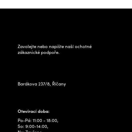
Z
á
Potřebujete poradit s
p
výběrem?
a
t
Zavolejte nebo napište naší ochotné
í
zákaznické podpoře.
Zastavte se za námi osobně
na prodejně
Barákova 237/8, Říčany
+420 778 480 522
info@outdoorshops.cz
Otevírací doba:
Po-Pá: 11:00 - 18:00,
So: 9:00-14:00,
Ne: Zavřeno