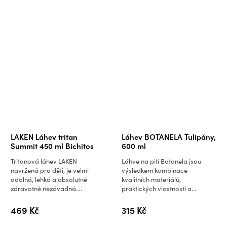
LAKEN Láhev tritan
Láhev BOTANELA Tulipány,
Summit 450 ml Bichitos
600 ml
Tritanová láhev LAKEN
Láhve na pití Botanela jsou
navržená pro děti, je velmi
výsledkem kombinace
odolná, lehká a absolutně
kvalitních materiálů,
zdravotně nezávadná....
praktických vlastností a...
469 Kč
315 Kč