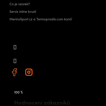
Co je vzorek?
Servis inline bruslí
MerinoSport.cz a Termopradlo.com končí
Kontakt
info
@
outdoorshops.cz
+420 778 480 522
100 %
Hodnocení zákazníků