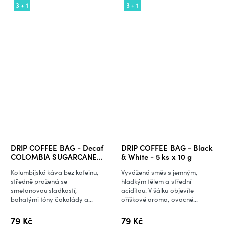
3 + 1
3 + 1
DRIP COFFEE BAG - Decaf
DRIP COFFEE BAG - Black
COLOMBIA SUGARCANE-
& White - 5 ks x 10 g
5 ks x 10 g
Kolumbijská káva bez kofeinu,
Vyvážená směs s jemným,
středně pražená se
hladkým tělem a střední
smetanovou sladkostí,
aciditou. V šálku objevíte
bohatými tóny čokolády a...
oříškové aroma, ovocné...
79 Kč
79 Kč