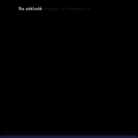
Na základě
recenzí na Heureka.cz
Instagram