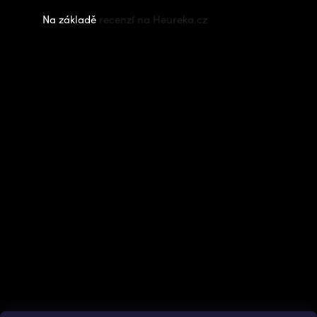
Na základě
recenzí na Heureka.cz
Instagram