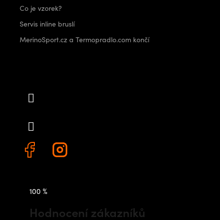
Co je vzorek?
Servis inline bruslí
MerinoSport.cz a Termopradlo.com končí
Kontakt
info
@
outdoorshops.cz
+420 778 480 522
100 %
Hodnocení zákazníků