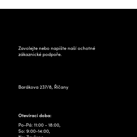
Z
á
Potřebujete poradit s
p
výběrem?
a
t
Zavolejte nebo napište naší ochotné
í
zákaznické podpoře.
Zastavte se za námi osobně
na prodejně
Barákova 237/8, Říčany
+420 778 480 522
info@outdoorshops.cz
Otevírací doba:
Po-Pá: 11:00 - 18:00,
So: 9:00-14:00,
Ne: Zavřeno