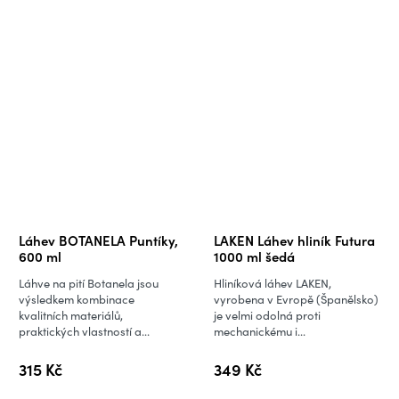
Láhev BOTANELA Puntíky,
LAKEN Láhev hliník Futura
600 ml
1000 ml šedá
Láhve na pití Botanela jsou
Hliníková láhev LAKEN,
výsledkem kombinace
vyrobena v Evropě (Španělsko)
kvalitních materiálů,
je velmi odolná proti
praktických vlastností a...
mechanickému i...
315 Kč
349 Kč