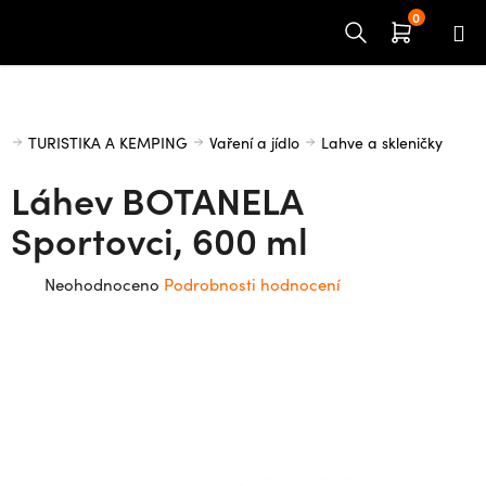
Přejít
na
obsah
Domů
TURISTIKA A KEMPING
Vaření a jídlo
Lahve a skleničky
Láhev BOTANELA
Sportovci, 600 ml
Průměrné
Neohodnoceno
Podrobnosti hodnocení
hodnocení
produktu
je
0,0
z
5
hvězdiček.