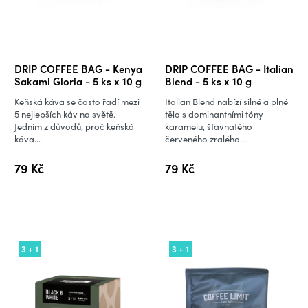
DRIP COFFEE BAG - Kenya
DRIP COFFEE BAG - Italian
Sakami Gloria - 5 ks x 10 g
Blend - 5 ks x 10 g
Keňská káva se často řadí mezi
Italian Blend nabízí silné a plné
5 nejlepších káv na světě.
tělo s dominantními tóny
Jedním z důvodů, proč keňská
karamelu, šťavnatého
káva...
červeného zralého...
79 Kč
79 Kč
3 + 1
3 + 1