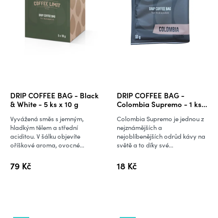
DRIP COFFEE BAG - Black
DRIP COFFEE BAG -
& White - 5 ks x 10 g
Colombia Supremo - 1 ks x
10 g
Vyvážená směs s jemným,
Colombia Supremo je jednou z
hladkým tělem a střední
nejznámějších a
aciditou. V šálku objevíte
nejoblíbenějších odrůd kávy na
oříškové aroma, ovocné...
světě a to díky své...
79 Kč
18 Kč