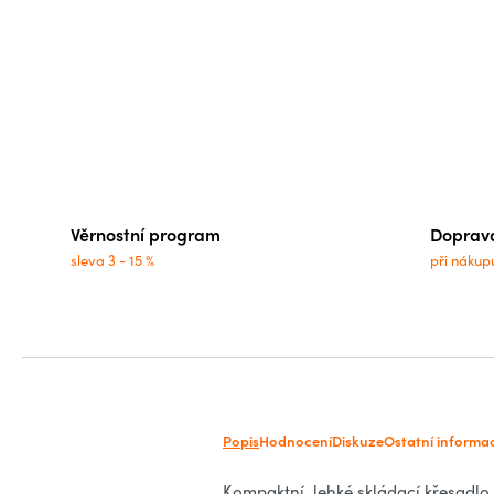
Věrnostní program
Doprav
sleva 3 - 15 %
při nákup
Popis
Hodnocení
Diskuze
Ostatní informa
Kompaktní, lehké skládací křesadlo 