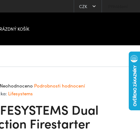
CZK
Přihlášení
RÁZDNÝ KOŠÍK
ůměrné
Neohodnoceno
Podrobnosti hodnocení
dnocení
čka:
Lifesystems
oduktu
IFESYSTEMS Dual
0
ction Firestarter