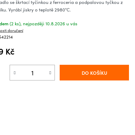
ězdiček.
adlo se škrtací tyčinkou z ferroceria a podpalovou tyčkou z
íku. Vyrábí jiskry o teplotě 2980°C.
adem
(2 ks)
10.8.2026
osti doručení
S42214
9 Kč
á cena:
DO KOŠÍKU