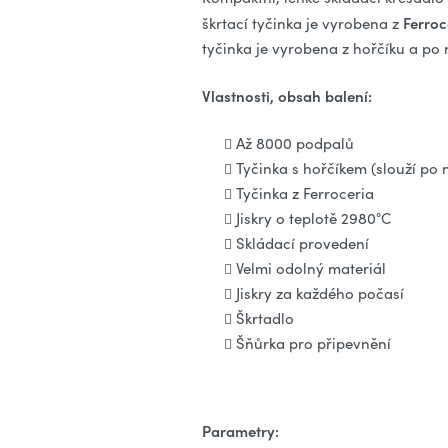
Ferroc
škrtací tyčinka je vyrobena z
tyčinka je vyrobena z hořčíku a po 
Vlastnosti, obsah balení:
Až 8000 podpalů
Tyčinka s hořčíkem (slouží po
Tyčinka z Ferroceria
Jiskry o teplotě 2980°C
Skládací provedení
Velmi odolný materiál
Jiskry za každého počasí
Škrtadlo
Šňůrka pro připevnění
Parametry: