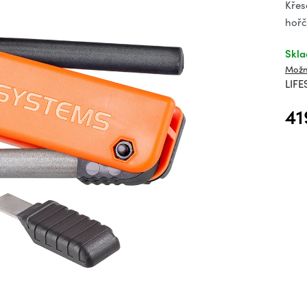
hv
Křes
hořč
Skl
Možn
LIFE
41
Měrn