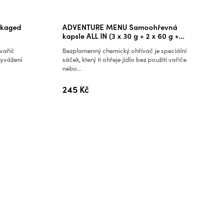
ckaged
ADVENTURE MENU Samoohřevná
kapsle ALL IN (3 x 30 g + 2 x 60 g +
zipper)
vařič
Bezplamenný chemický ohřívač je speciální
vyvážení
sáček, který ti ohřeje jídlo bez použití vařiče
nebo...
245 Kč