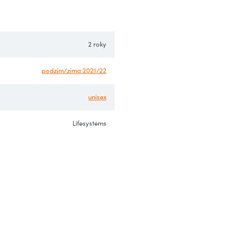
2 roky
podzim/zima 2021/22
unisex
Lifesystems