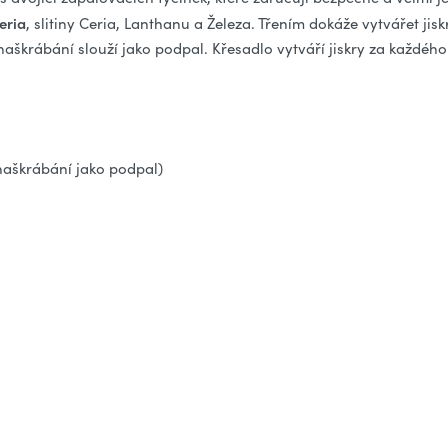
eria
, slitiny Ceria, Lanthanu a Železa. Třením dokáže vytvářet jis
naškrábání slouží jako podpal. Křesadlo vytváří jiskry za každéh
 naškrábání jako podpal)