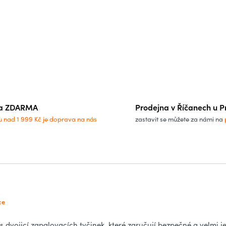
a ZDARMA
Prodejna v Říčanech u P
u nad 1 999 Kč je doprava na nás
zastavit se můžete za námi na
ce
s dvojicí zapalovacích tyčinek, které zaručují bezpečné a velmi j