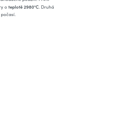
teplotě 2980°C
kry o
. Druhá
o počasí.