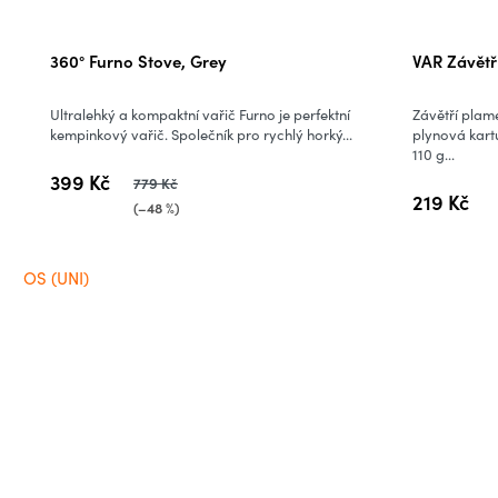
360° Furno Stove, Grey
VAR Závětří
Ultralehký a kompaktní vařič Furno je perfektní
Závětří plam
kempinkový vařič. Společník pro rychlý horký...
plynová kart
110 g...
399 Kč
779 Kč
219 Kč
(–48 %)
OS (UNI)