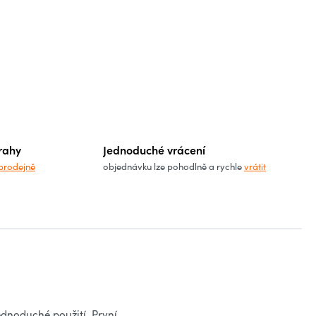
rahy
Jednoduché vrácení
prodejně
objednávku lze pohodlně a rychle
vrátit
ednoduché použití. První