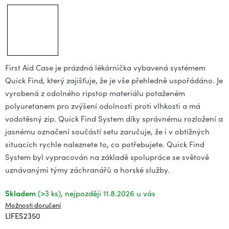
First Aid Case je prázdná lékárnička vybavená systémem
Quick Find, který zajišťuje, že je vše přehledně uspořádáno. Je
vyrobená z odolného ripstop materiálu potaženém
polyuretanem pro zvýšení odolnosti proti vlhkosti a má
vodotěsný zip. Quick Find System díky správnému rozložení a
jasnému označení součástí setu zaručuje, že i v obtížných
situacích rychle naleznete to, co potřebujete. Quick Find
System byl vypracován na základě spolupráce se světově
uznávanými týmy záchranářů a horské služby.
Skladem
(>3 ks)
11.8.2026
Možnosti doručení
LIFES2350