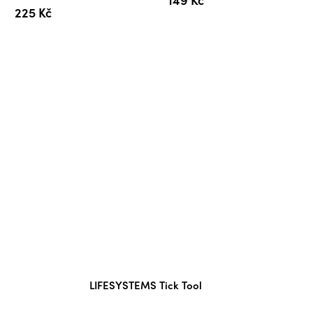
225 Kč
Průměrné
LIFESYSTEMS Tick Tool
hodnocení
produktu