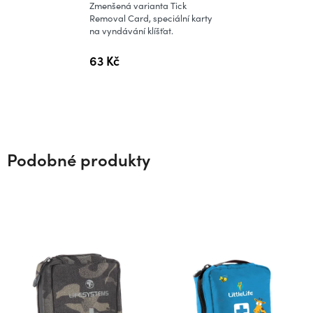
Zmenšená varianta Tick
je
Removal Card, speciální karty
na vyndávání klíšťat.
5,0
z
63 Kč
5
hvězdiček.
Podobné produkty