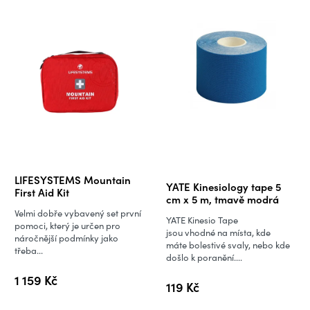
Průměrné
LIFESYSTEMS Mountain
YATE Kinesiology tape 5
hodnocení
First Aid Kit
cm x 5 m, tmavě modrá
produktu
Velmi dobře vybavený set první
YATE Kinesio Tape
je
pomoci, který je určen pro
jsou vhodné na místa, kde
náročnější podmínky jako
5,0
máte bolestivé svaly, nebo kde
třeba...
došlo k poranění....
z
5
1 159 Kč
119 Kč
hvězdiček.