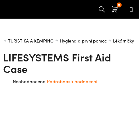
Přejít
na
obsah
Domů
TURISTIKA A KEMPING
Hygiena a první pomoc
Lékárničky
LIFESYSTEMS First Aid
Case
Průměrné
Neohodnoceno
Podrobnosti hodnocení
hodnocení
produktu
je
0,0
z
5
hvězdiček.