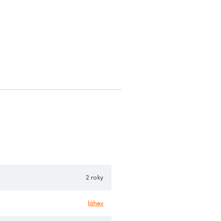
2 roky
láhev