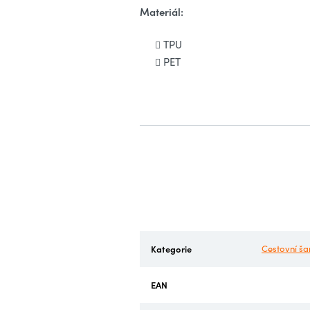
Materiál:
TPU
PET
Kategorie
Cestovní ša
EAN