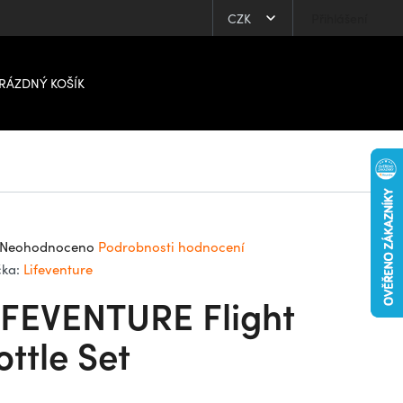
CZK
Přihlášení
RÁZDNÝ KOŠÍK
ůměrné
Neohodnoceno
Podrobnosti hodnocení
dnocení
čka:
Lifeventure
oduktu
IFEVENTURE Flight
0
ottle Set