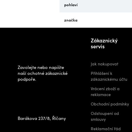
pohlaví
značka
Z
Potřebujete
á
Zákaznický
poradit s
p
servis
výběrem?
a
t
Jak nakupovat
Zavolejte nebo napište
í
naší ochotné zákaznické
Přihlášení k
podpoře.
zákaznickému účtu
Zastavte se za
Vrácení zboží a
námi osobně na
reklamace
prodejně
Obchodní podmínky
Odstoupení od
Barákova 237/8, Říčany
smlouvy
+420 778 480 522
Reklamační řád