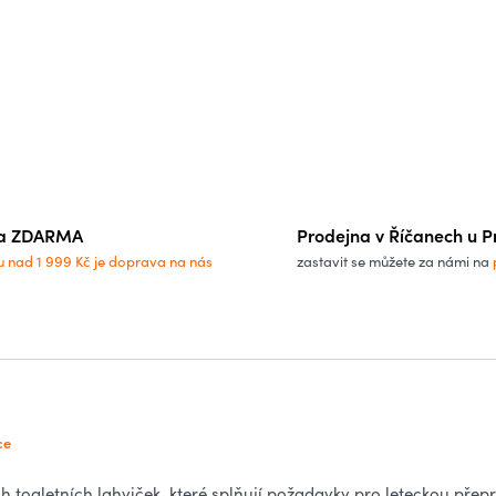
a ZDARMA
Prodejna v Říčanech u P
u nad 1 999 Kč je doprava na nás
zastavit se můžete za námi na
ce
ch toaletních lahviček, které splňují požadavky pro leteckou přep