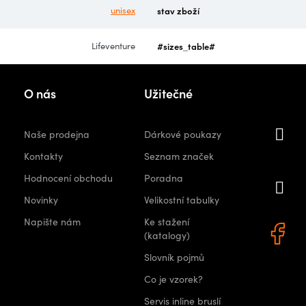
unisex
stav zboží
Lifeventure
#sizes_table#
Kon
O nás
Užitečné
i
Naše prodejna
Dárkové poukazy
orshops.
Kontakty
Seznam značek
Hodnocení obchodu
Poradna
+
Novinky
Velikostní tabulky
0 522
Napište nám
Ke stažení
(katalogy)
Slovník pojmů
Co je vzorek?
Servis inline bruslí