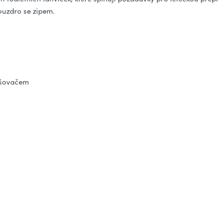
ouzdro se zipem.
rašovačem