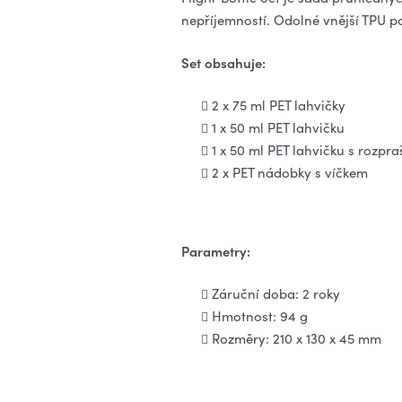
nepříjemností. Odolné vnější TPU p
Set obsahuje:
2 x 75 ml PET lahvičky
1 x 50 ml PET lahvičku
1 x 50 ml PET lahvičku s rozp
2 x PET nádobky s víčkem
Parametry:
Záruční doba: 2 roky
Hmotnost: 94 g
Rozměry: 210 x 130 x 45 mm