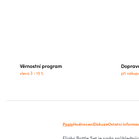
Věrnostní program
Doprav
sleva 3 - 15 %
při nákup
Popis
Hodnocení
Diskuze
Ostatní informa
Flighr Bottle Set je sada průhledný