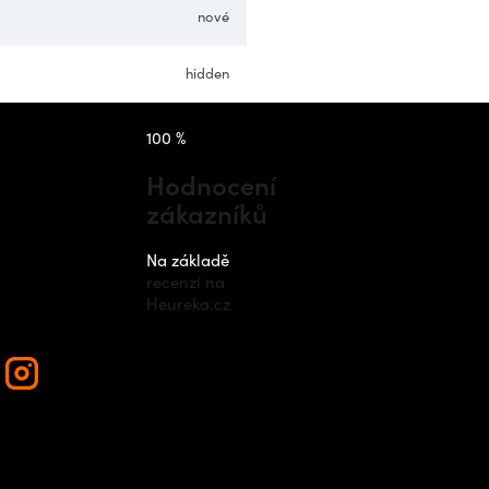
nové
hidden
takt
Instagram
100 %
Hodnocení
zákazníků
nfo
@
outdo
cz
Na základě
recenzí na
420 778 48
Heureka.cz