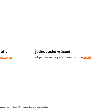
rahy
Jednoduché vrácení
prodejně
objednávku lze pohodlně a rychle
vrátit
ravu a ušetří vám tak spoustu