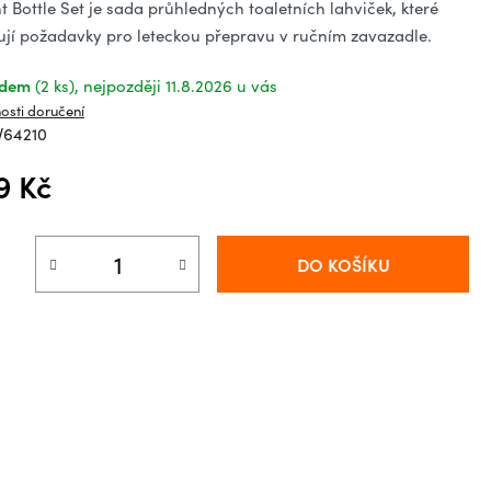
ězdiček.
ht Bottle Set je sada průhledných toaletních lahviček, které
ují požadavky pro leteckou přepravu v ručním zavazadle.
adem
(2 ks)
11.8.2026
osti doručení
V64210
9 Kč
á cena:
DO KOŠÍKU