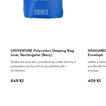
LIFEVENTURE Polycotton Sleeping Bag
HIGHLANDE
Liner, Rectangular (Navy)
Envelope
Vložka do spacáku vyrobená ze směsi bavlny a
Lehká a skl
polyesteru (polycotton), použitelná jak v
prodloužit či
kombinaci...
zvyšuje...
649 Kč
409 Kč