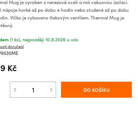
ězdiček.
mal Mug je vyroben z nerezové oceli a má vakuovou izolaci.
í nápoje horké až po dobu 4 hodin nebo studené až po dobu
odin. Víčko je vybaveno tlakovým ventilem. Thermal Mug je
těsný.
adem
(1 ks)
10.8.2026
osti doručení
EV9530ME
9 Kč
á cena:
DO KOŠÍKU