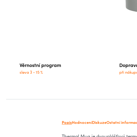
Věrnostní program
Doprav
sleva 3 - 15 %
při nákup
Popis
Hodnocení
Diskuze
Ostatní informa
Thermal Mug je dvouplášťový termoh