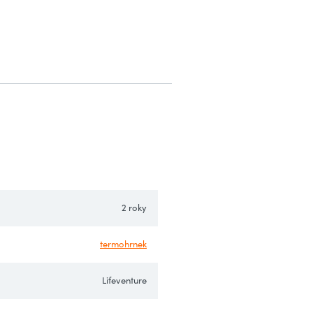
2 roky
termohrnek
Lifeventure