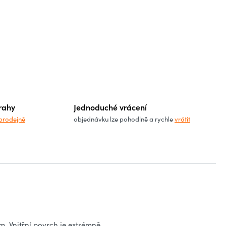
rahy
Jednoduché vrácení
prodejně
objednávku lze pohodlně a rychle
vrátit
. Vnitřní povrch je extrémně