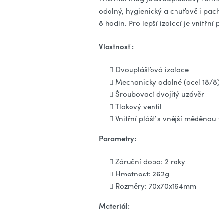
odolný, hygienický a chuťově i pa
8 hodin. Pro lepší izolací je vnitř
Vlastnosti:
Dvouplášťová izolace
Mechanicky odolné (ocel 18/8
Šroubovací dvojitý uzávěr
Tlakový ventil
Vnitřní plášť s vnější měděnou 
Parametry:
Záruční doba: 2 roky
Hmotnost: 262g
Rozměry: 70x70x164mm
Materiál: