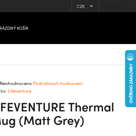
CZK
Přihlášení
RÁZDNÝ KOŠÍK
ůměrné
Neohodnoceno
Podrobnosti hodnocení
dnocení
čka:
Lifeventure
oduktu
IFEVENTURE Thermal
0
ug (Matt Grey)