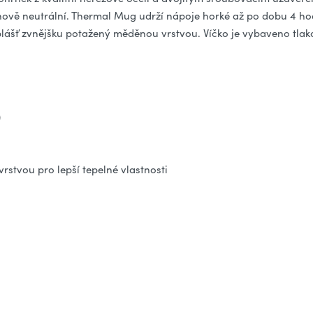
chově neutrální. Thermal Mug udrží nápoje horké až po dobu 4 h
ní plášť zvnějšku potažený měděnou vrstvou. Víčko je vybaveno tla
)
vrstvou pro lepší tepelné vlastnosti