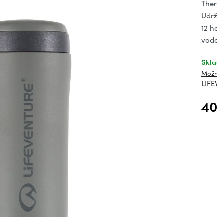
hv
Ther
Udrž
12 h
vodo
Skl
Možn
LIF
40
Měrn