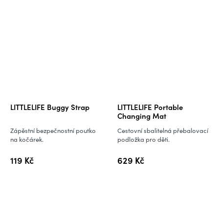
LITTLELIFE Buggy Strap
LITTLELIFE Portable
Changing Mat
Zápěstní bezpečnostní poutko
Cestovní sbalitelná přebalovací
na kočárek.
podložka pro děti.
119 Kč
629 Kč