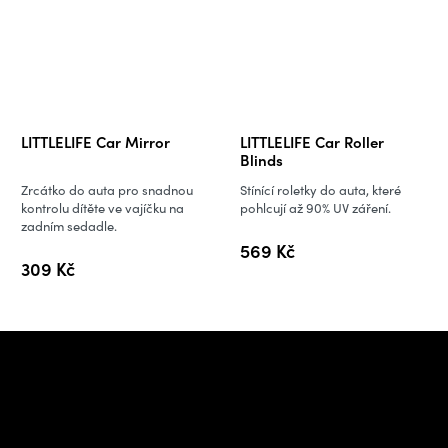
LITTLELIFE Car Mirror
LITTLELIFE Car Roller
Blinds
Zrcátko do auta pro snadnou
Stínící roletky do auta, které
kontrolu dítěte ve vajíčku na
pohlcují až 90% UV záření.
zadním sedadle.
569 Kč
309 Kč
Z
á
Potřebujete poradit s
p
výběrem?
a
t