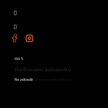
info
@
outdoorshops.cz
+420 778 480 522
100 %
Hodnocení zákazníků
Na základě
recenzí na Heureka.cz