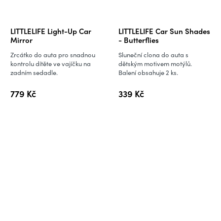
LITTLELIFE Light-Up Car
LITTLELIFE Car Sun Shades
Mirror
- Butterflies
Zrcátko do auta pro snadnou
Sluneční clona do auta s
kontrolu dítěte ve vajíčku na
dětským motivem motýlů.
zadním sedadle.
Balení obsahuje 2 ks.
779 Kč
339 Kč