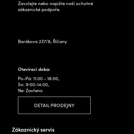
Zavolejte nebo napište naší ochotné
í
zákaznické podpoře.
Zastavte se za námi osobně
na prodejně
Barákova 237/8, Říčany
+420 778 480 522
info@outdoorshops.cz
Otevírací doba:
Po-Pá: 11:00 - 18:00,
So: 9:00-14:00,
Ne: Zavřeno
DETAIL PRODEJNY
Zákaznický servis