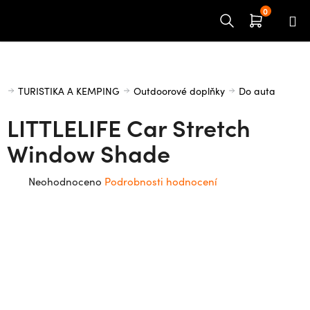
Přejít
na
obsah
Domů
TURISTIKA A KEMPING
Outdoorové doplňky
Do auta
LITTLELIFE Car Stretch
Window Shade
Průměrné
Neohodnoceno
Podrobnosti hodnocení
hodnocení
produktu
je
0,0
z
5
hvězdiček.