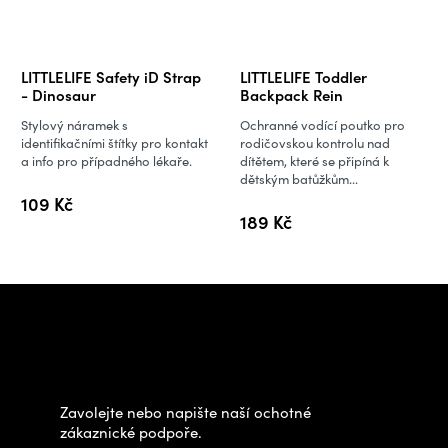
LITTLELIFE Safety iD Strap
LITTLELIFE Toddler
- Dinosaur
Backpack Rein
Stylový náramek s
Ochranné vodící poutko pro
identifikačními štítky pro kontakt
rodičovskou kontrolu nad
a info pro případného lékaře.
dítětem, které se připíná k
dětským batůžkům...
109 Kč
189 Kč
Z
á
Potřebujete poradit s
p
výběrem?
a
t
Zavolejte nebo napište naší ochotné
í
zákaznické podpoře.