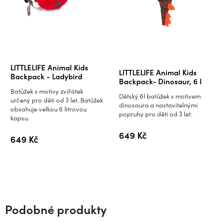
Průměrné
LITTLELIFE Animal Kids
LITTLELIFE Animal Kids
hodnocení
Backpack - Ladybird
Backpack- Dinosaur, 6 l
produktu
Batůžek s motivy zvířátek
Dětský 6l batůžek s motivem
je
určený pro děti od 3 let. Batůžek
dinosaura a nastavitelnými
obsahuje velkou 6 litrovou
5,0
popruhy pro děti od 3 let.
kapsu.
z
649 Kč
5
649 Kč
hvězdiček.
Podobné produkty