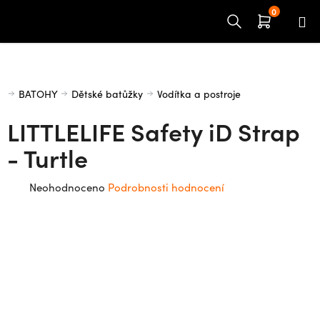
Přejít
na
obsah
Domů
BATOHY
Dětské batůžky
Vodítka a postroje
LITTLELIFE Safety iD Strap
- Turtle
Průměrné
Neohodnoceno
Podrobnosti hodnocení
hodnocení
produktu
je
0,0
z
5
hvězdiček.