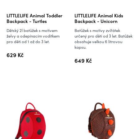
LITTLELIFE Animal Toddler
LITTLELIFE Animal Kids
Backpack - Turtles
Backpack - Unicorn
Dětský 2l batůžek s motivem
Batůžek s motivy zvířátek
želvy a odepínacím vodítkem
určený pro děti od 3 let. Batůžek
pro děti od 1 až do 3 let.
obsahuje velkou 6 litrovou
kapsu.
629 Kč
649 Kč