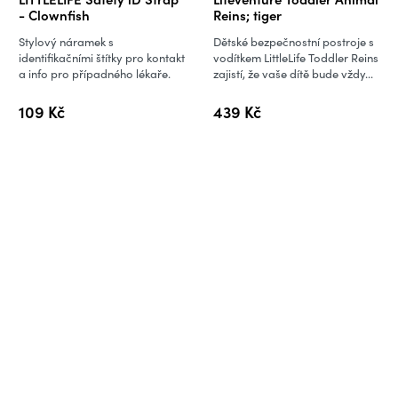
- Clownfish
Reins; tiger
Stylový náramek s
Dětské bezpečnostní postroje s
identifikačními štítky pro kontakt
vodítkem LittleLife Toddler Reins
a info pro případného lékaře.
zajistí, že vaše dítě bude vždy...
109 Kč
439 Kč