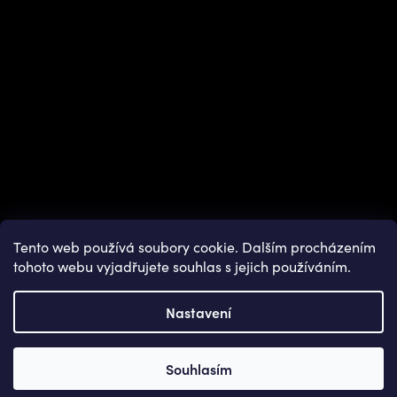
Tento web používá soubory cookie. Dalším procházením
tohoto webu vyjadřujete souhlas s jejich používáním.
Nastavení
Copyright 2026
OUTDOOR SHOPS
. Všechna práva vyhrazena.
Souhlasím
Vytvořil Shoptet