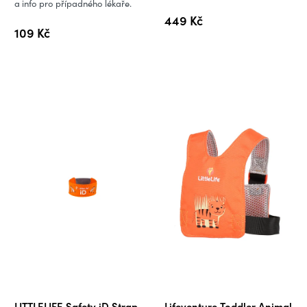
a info pro případného lékaře.
449 Kč
109 Kč
LITTLELIFE Safety iD Strap
Lifeventure Toddler Animal