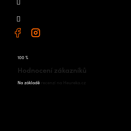
info
@
outdoorshops.cz
+420 778 480 522
100 %
Hodnocení zákazníků
Na základě
recenzí na Heureka.cz
Instagram