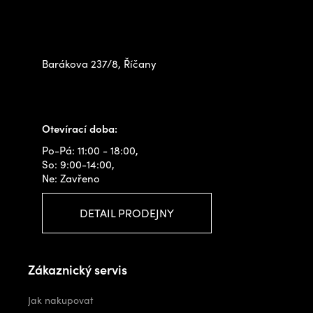
Zastavte se za námi osobně
na prodejně
Barákova 237/8, Říčany
+420 778 480 522
info@outdoorshops.cz
Otevírací doba:
Po-Pá: 11:00 - 18:00,
So: 9:00-14:00,
Ne: Zavřeno
DETAIL PRODEJNY
Zákaznický servis
Jak nakupovat