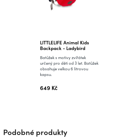
Průměrné
LITTLELIFE Animal Kids
hodnocení
Backpack - Ladybird
produktu
Batůžek s motivy zvířátek
je
určený pro děti od 3 let. Batůžek
obsahuje velkou 6 litrovou
5,0
kapsu.
z
5
649 Kč
hvězdiček.
Podobné produkty