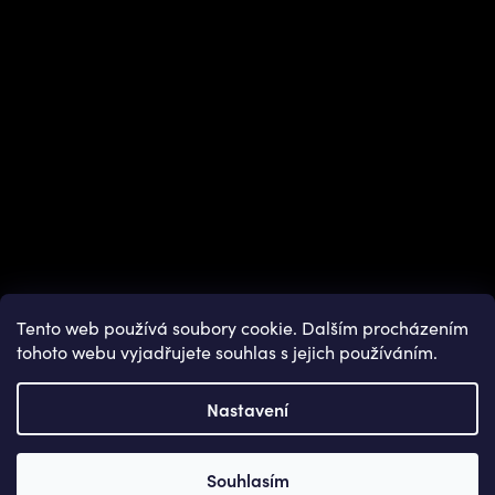
Tento web používá soubory cookie. Dalším procházením
tohoto webu vyjadřujete souhlas s jejich používáním.
Nastavení
Copyright 2026
OUTDOOR SHOPS
. Všechna práva vyhrazena.
Souhlasím
Vytvořil Shoptet