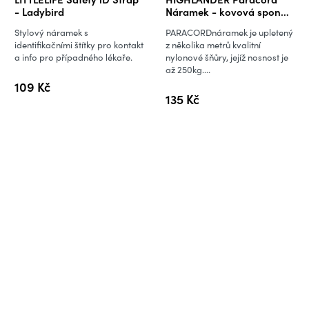
- Ladybird
Náramek - kovová spona
černý
Stylový náramek s
PARACORDnáramek je upletený
identifikačními štítky pro kontakt
z několika metrů kvalitní
a info pro případného lékaře.
nylonové šňůry, jejíž nosnost je
až 250kg....
109 Kč
135 Kč