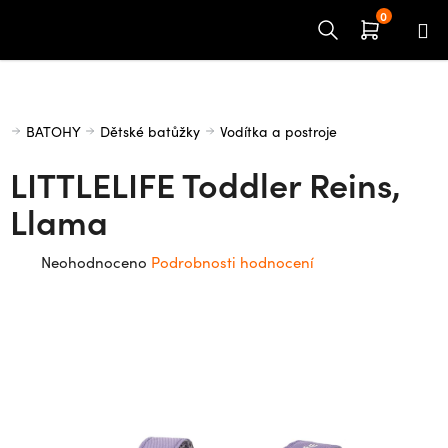
Přejít
na
obsah
Domů
BATOHY
Dětské batůžky
Vodítka a postroje
LITTLELIFE Toddler Reins,
Llama
Průměrné
Neohodnoceno
Podrobnosti hodnocení
hodnocení
produktu
je
0,0
z
5
hvězdiček.