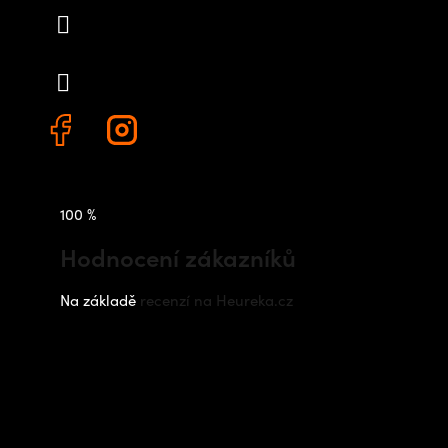
info
@
outdoorshops.cz
+420 778 480 522
100 %
Hodnocení zákazníků
Na základě
recenzí na Heureka.cz
Instagram