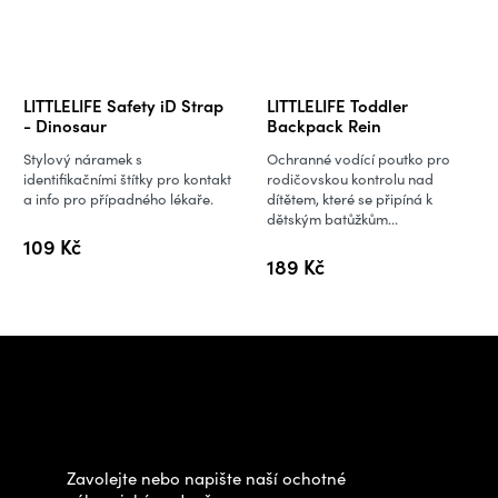
LITTLELIFE Safety iD Strap
LITTLELIFE Toddler
- Dinosaur
Backpack Rein
Stylový náramek s
Ochranné vodící poutko pro
identifikačními štítky pro kontakt
rodičovskou kontrolu nad
a info pro případného lékaře.
dítětem, které se připíná k
dětským batůžkům...
109 Kč
189 Kč
Z
á
Potřebujete poradit s
p
výběrem?
a
t
Zavolejte nebo napište naší ochotné
í