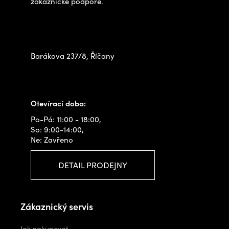
zákaznické podpoře.
Zastavte se za námi osobně
na prodejně
Barákova 237/8, Říčany
+420 778 480 522
info@outdoorshops.cz
Otevírací doba:
Po-Pá: 11:00 - 18:00,
So: 9:00-14:00,
Ne: Zavřeno
DETAIL PRODEJNY
Zákaznický servis
Jak nakupovat