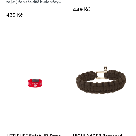
zajistí, že vaše dítě bude vždy...
449 Kč
439 Kč
LITTLELIFE Safety iD Strap
HIGHLANDER Paracord