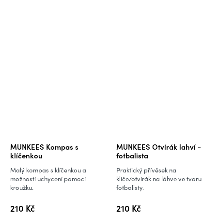
MUNKEES Kompas s
MUNKEES Otvírák lahví -
klíčenkou
fotbalista
Malý kompas s klíčenkou a
Praktický přívěsek na
možností uchycení pomocí
klíče/otvírák na láhve ve tvaru
kroužku.
fotbalisty.
210 Kč
210 Kč