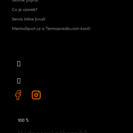
Co je vzorek?
Servis inline bruslí
MerinoSport.cz a Termopradlo.com končí
Kontakt
info
@
outdoorshops.cz
+420 778 480 522
100 %
Hodnocení zákazníků