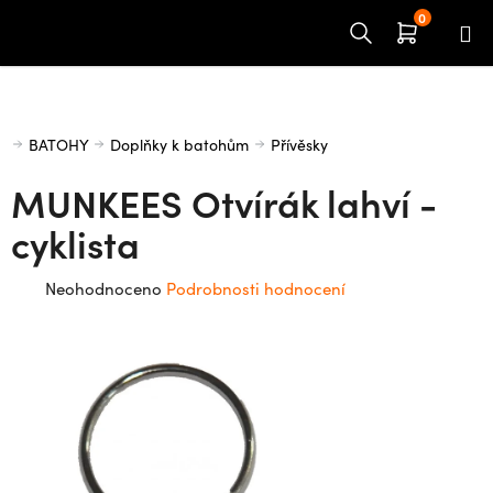
Přejít
na
obsah
Domů
BATOHY
Doplňky k batohům
Přívěsky
MUNKEES Otvírák lahví -
cyklista
Průměrné
Neohodnoceno
Podrobnosti hodnocení
hodnocení
produktu
je
0,0
z
5
hvězdiček.