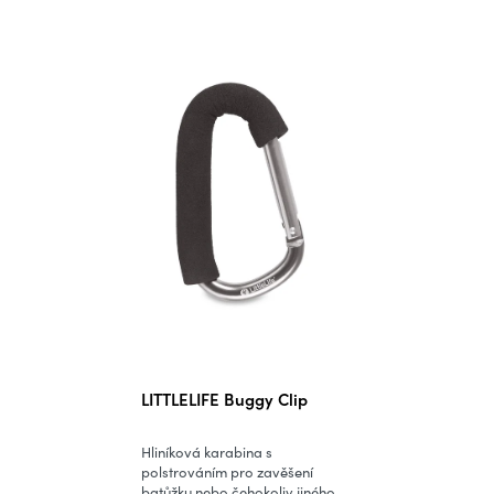
LITTLELIFE Buggy Clip
Hliníková karabina s
polstrováním pro zavěšení
batůžku nebo čehokoliv jiného