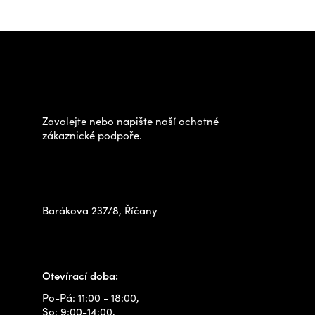
Z
á
Potřebujete poradit s
p
výběrem?
a
t
Zavolejte nebo napište naší ochotné
í
zákaznické podpoře.
Zastavte se za námi osobně
na prodejně
Barákova 237/8, Říčany
+420 778 480 522
info@outdoorshops.cz
Otevírací doba:
Po-Pá: 11:00 - 18:00,
So: 9:00-14:00,