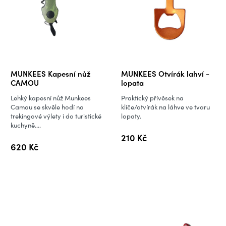
MUNKEES Kapesní nůž
MUNKEES Otvírák lahví -
CAMOU
lopata
Lehký kapesní nůž Munkees
Praktický přívěsek na
Camou se skvěle hodí na
klíče/otvírák na láhve ve tvaru
trekingové výlety i do turistické
lopaty.
kuchyně....
210 Kč
620 Kč