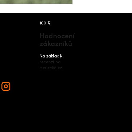
takt
Instagram
100 %
Hodnocení
zákazníků
nfo
@
outdo
cz
Na základě
recenzí na
420 778 48
Heureka.cz