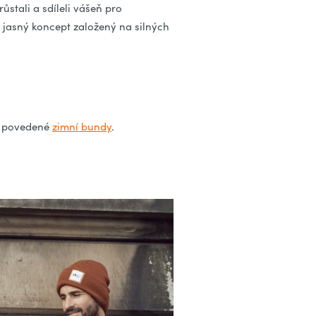
růstali a sdíleli vášeň pro
 jasný koncept založený na silných
 povedené
zimní bundy
.