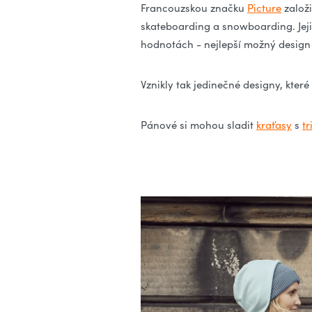
Francouzskou značku
Picture
založi
skateboarding a snowboarding. Jeji
hodnotách - nejlepší možný design 
Vznikly tak jedinečné designy, kter
Pánové si mohou sladit
kraťasy
s
t