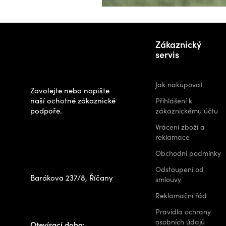
Z
Potřebujete
á
Zákaznický
poradit s
p
servis
výběrem?
a
t
Jak nakupovat
Zavolejte nebo napište
í
naší ochotné zákaznické
Přihlášení k
podpoře.
zákaznickému účtu
Zastavte se za
Vrácení zboží a
námi osobně na
reklamace
prodejně
Obchodní podmínky
Odstoupení od
Barákova 237/8, Říčany
smlouvy
+420 778 480 522
Reklamační řád
info@outdoorshops.cz
Pravidla ochrany
osobních údajů
Otevírací doba: