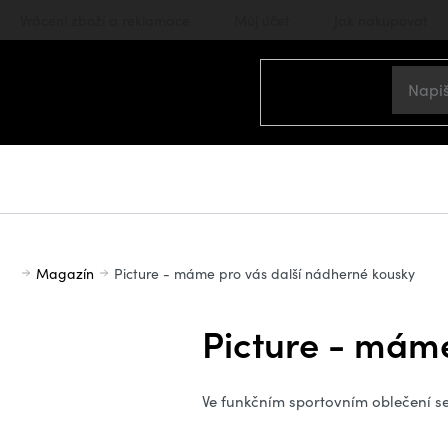
Přejít
Vrácení zboží a reklamace
Můj účet
Jak nakupovat
na
obsah
Domů
Magazín
Picture - máme pro vás další nádherné kousky
Picture - máme
Ve funkčním sportovním oblečení se 