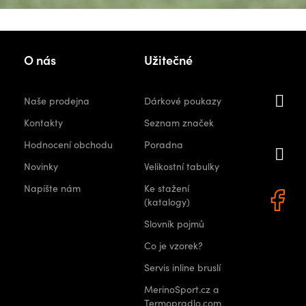
Kon
O nás
Užitečné
i
Naše prodejna
Dárkové poukazy
orshops.
Kontakty
Seznam značek
Hodnocení obchodu
Poradna
+
Novinky
Velikostní tabulky
0 522
Napište nám
Ke stažení
(katalogy)
Slovník pojmů
Co je vzorek?
Servis inline bruslí
MerinoSport.cz a
Termopradlo.com