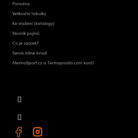
Poradna
Velikostní tabulky
Ke stažení (katalogy)
Slovník pojmů
Co je vzorek?
Servis inline bruslí
MerinoSport.cz a Termopradlo.com končí
Kontakt
info
@
outdoorshops.cz
+420 778 480 522