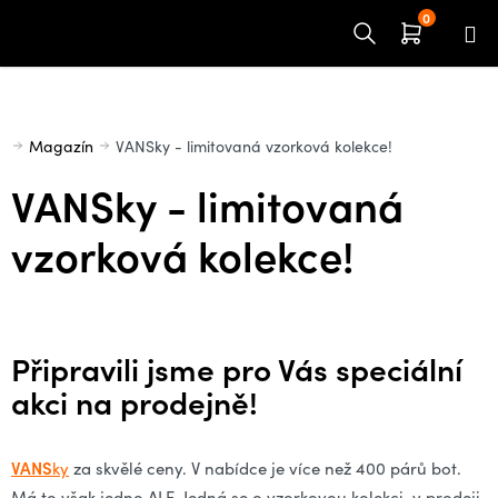
Přejít
na
obsah
Domů
Magazín
VANSky - limitovaná vzorková kolekce!
VANSky - limitovaná
vzorková kolekce!
Připravili jsme pro Vás speciální
akci na prodejně!
VANS
ky
za skvělé ceny. V nabídce je více než 400 párů bot.
Má to však jedno ALE. Jedná se o vzorkovou kolekci, v prodeji