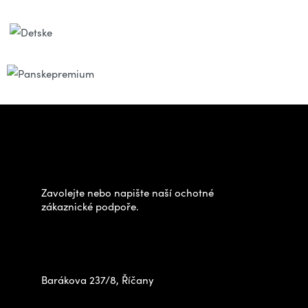
Z
á
Potřebujete poradit s
p
výběrem?
a
t
Zavolejte nebo napište naší ochotné
í
zákaznické podpoře.
Zastavte se za námi osobně
na prodejně
Barákova 237/8, Říčany
+420 778 480 522