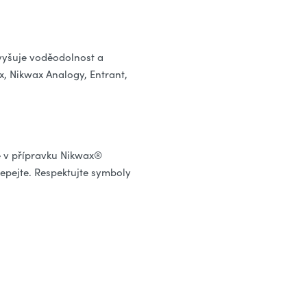
vyšuje voděodolnost a
x, Nikwax Analogy, Entrant,
e v přípravku Nikwax®
epejte. Respektujte symboly