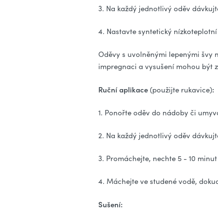
3. Na každý jednotlivý oděv dávkujt
4. Nastavte syntetický nízkoteplot
Oděvy s uvolněnými lepenými švy n
impregnaci a vysušení mohou být z
Ruční aplikace
:
(použijte rukavice)
1. Ponořte oděv do nádoby či umyvad
2. Na každý jednotlivý oděv dávkujt
3. Promáchejte, nechte 5 - 10 min
4. Máchejte ve studené vodě, dokud 
Sušení: