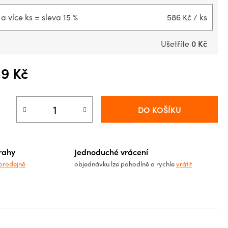
 a více ks = sleva 15 %
586 Kč
/ ks
0 Kč
Ušetříte
9 Kč
á cena:
DO KOŠÍKU
rahy
Jednoduché vrácení
prodejně
objednávku lze pohodlně a rychle
vrátit