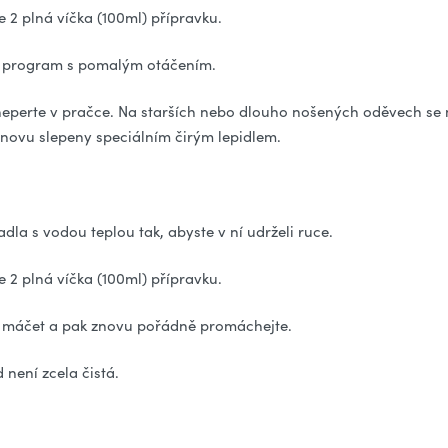
e 2 plná víčka (100ml) přípravku.
ní program s pomalým otáčením.
eperte v pračce. Na starších nebo dlouho nošených oděvech se n
novu slepeny speciálním čirým lepidlem.
la s vodou teplou tak, abyste v ní udrželi ruce.
e 2 plná víčka (100ml) přípravku.
ut máčet a pak znovu pořádně promáchejte.
není zcela čistá.