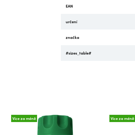
EAN
určení
značka
#sizes_table#
Více za méně
Více za méně