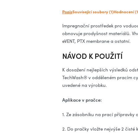
Popis
Související soubory (1)
Hodnocení (1
Impregnační prostředek pro voduod
obnovuje prodyšnost materiálů. V
eVENT, PTX membrane a ostatní.
NÁVOD K POUŽITÍ
K dosažení nejlepších výsledků ods
TechWash® v odděleném pracím cykl
uvedené na výrobku.
Aplikace v pračce:
1. Ze zásobníku na prací přípravky
2. Do pračky vložte nejvýše 2 čisté