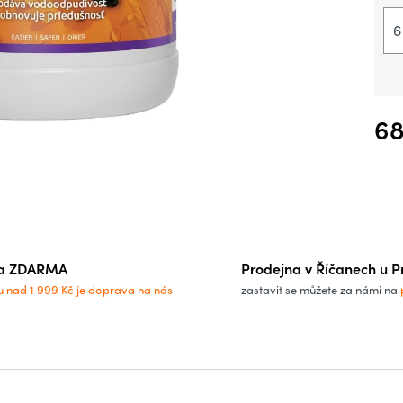
6
68
Měrn
a ZDARMA
Prodejna v Říčanech u P
u nad 1 999 Kč je doprava na nás
zastavit se můžete za námi na