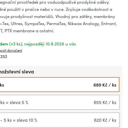
ězdiček.
egnační prostředek pro voduodpudivé prodyšné oděvy.
né použití v pračce nebo v ruce. Zvyšuje voděodolnost a
vuje prodyšnost materiálů. Vhodný pro zátěry, membrány
-Tex, Ultrex, SympaTex, PermaTex, Nikwax Analogy, Entrant,
T, PTX membrane a ostatní.
adem
(>3 ks)
10.8.2026
osti doručení
253
ožstevní sleva
 ks
689 Kč
/ ks
 ks = sleva 5 %
655 Kč
/ ks
 - 5 ks = sleva 10 %
620 Kč
/ ks