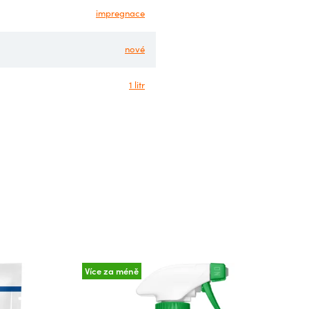
impregnace
nové
1 litr
Více za méně