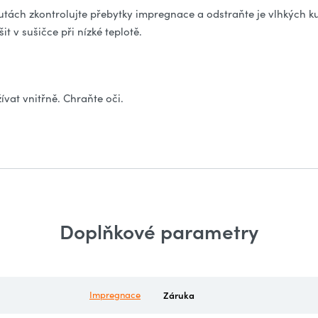
nutách zkontrolujte přebytky impregnace a odstraňte je vlhkých k
t v sušičce při nízké teplotě.
vat vnitřně. Chraňte oči.
Doplňkové parametry
Impregnace
Záruka