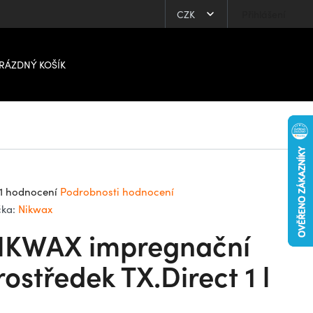
CZK
Přihlášení
RÁZDNÝ KOŠÍK
ůměrné
1 hodnocení
Podrobnosti hodnocení
dnocení
čka:
Nikwax
oduktu
IKWAX impregnační
0
rostředek TX.Direct 1 l