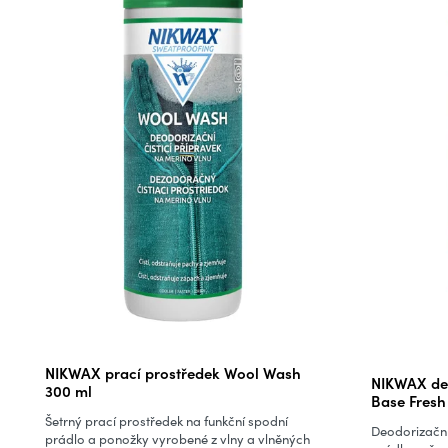
Průměrné
NIKWAX prací prostředek Wool Wash
NIKWAX de
hodnocení
300 ml
Base Fresh
produktu
Šetrný prací prostředek na funkční spodní
Deodorizační
je
prádlo a ponožky vyrobené z vlny a vlněných