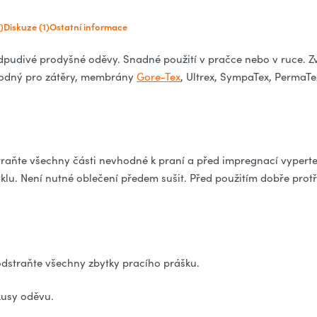
)
Diskuze (1)
Ostatní informace
pudivé prodyšné oděvy. Snadné použití v pračce nebo v ruce. Z
hodný pro zátěry, membrány
Gore-Tex
, Ultrex, SympaTex, PermaTe
traňte všechny části nevhodné k praní a před impregnací vypert
u. Není nutné oblečení předem sušit. Před použitím dobře protř
 odstraňte všechny zbytky pracího prášku.
 kusy oděvu.