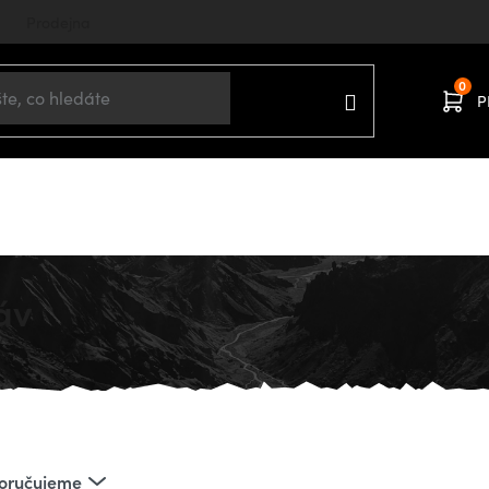
Prodejna
P
Domů
OBLEČENÍ
Muži
Trika
Trika krátký rukáv
áv
oručujeme