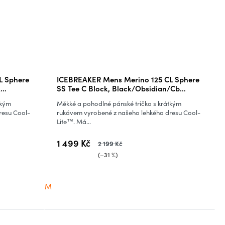
L Sphere
ICEBREAKER Mens Merino 125 CL Sphere
k
SS Tee C Block, Black/Obsidian/Cb
(vzorek)
tkým
Měkké a pohodlné pánské tričko s krátkým
resu Cool-
rukávem vyrobené z našeho lehkého dresu Cool-
Lite™. Má...
1 499 Kč
2 199 Kč
(–31 %)
M