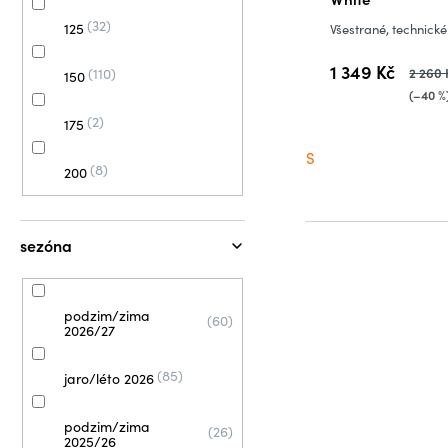
32
125
Všestrané, technické
1 349 Kč
2 260 
110
150
(–40 %
2
175
S
8
200
sezóna
podzim/zima
60
2026/27
85
jaro/léto 2026
podzim/zima
26
2025/26