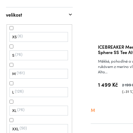
velikost
6
XS
ICEBREAKER Mens
Sphere SS Tee Al
76
S
Měkké, pohodlné a v
rukávem z merino vl
Alta...
161
M
1 499 Kč
2 199
126
(–31 %
L
76
M
XL
50
XXL