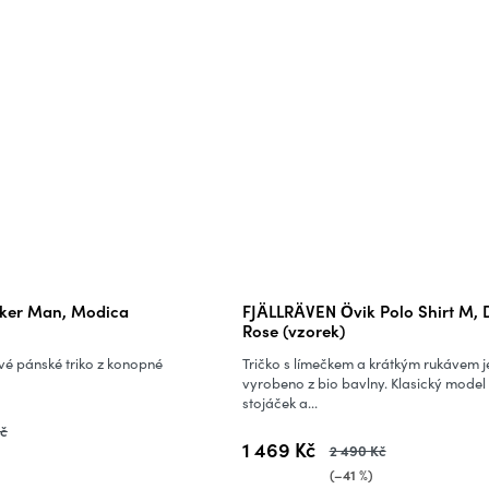
oker Man, Modica
FJÄLLRÄVEN Övik Polo Shirt M, 
Rose (vzorek)
é pánské triko z konopné
Tričko s límečkem a krátkým rukávem j
vyrobeno z bio bavlny. Klasický mode
stojáček a...
Kč
1 469 Kč
2 490 Kč
(–41 %)