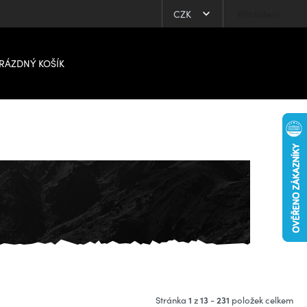
CZK
Přihlášení
RÁZDNÝ KOŠÍK
1
13
231
Stránka
z
-
položek celkem