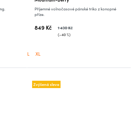
ing.
Příjemné volnočasové pánské triko z konopné
příze.
849 Kč
1 430 Kč
(–40 %)
L
XL
Zvýšená sleva