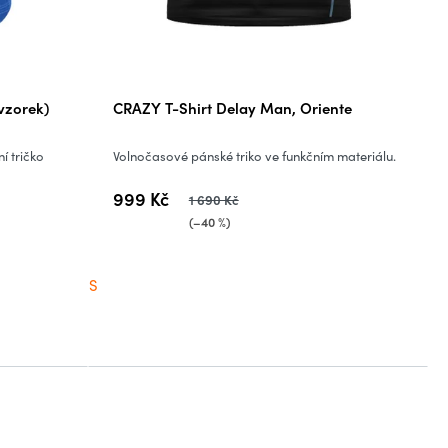
vzorek)
CRAZY T-Shirt Delay Man, Oriente
í tričko
Volnočasové pánské triko ve funkčním materiálu.
999 Kč
1 690 Kč
(–40 %)
S