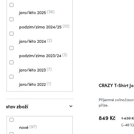
38
jaro/léto 2025
10
podzim/zima 2024/25
2
jaro/léto 2024
3
podzim/zima 2023/24
7
jaro/léto 2023
1
jaro/léto 2022
CRAZY T-Shirt J
Příjemné volnočasov
příze.
stav zboží
849 Kč
1 430 
(–40 %)
97
nové