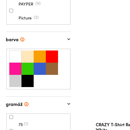
9
PAYPER
2
Picture
barva
gramáž
1
CRAZY T-Shirt Re
75
White