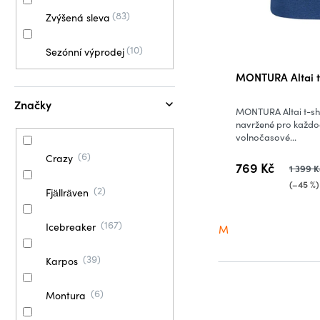
83
Zvýšená sleva
10
Sezónní výprodej
MONTURA Altai t-
Značky
MONTURA Altai t-shir
navržené pro každod
volnočasové...
6
Crazy
769 Kč
1 399 K
(–45 %)
2
Fjällräven
167
Icebreaker
M
39
Karpos
6
Montura