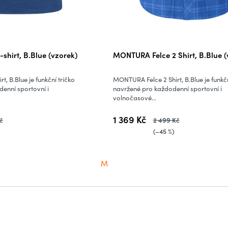
shirt, B.Blue (vzorek)
MONTURA Felce 2 Shirt, B.Blue (
t, B.Blue je funkční tričko
MONTURA Felce 2 Shirt, B.Blue je funkčn
enní sportovní i
navržené pro každodenní sportovní i
volnočasové...
1 369 Kč
č
2 499 Kč
(–45 %)
M