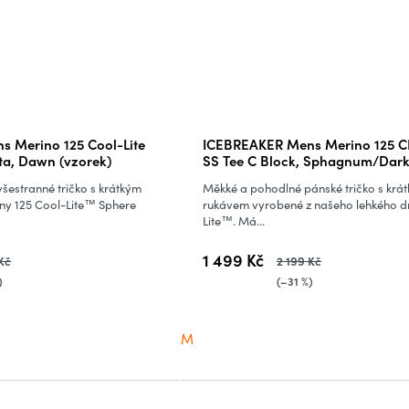
 Merino 125 Cool-Lite
ICEBREAKER Mens Merino 125 C
ta, Dawn (vzorek)
SS Tee C Block, Sphagnum/Dar
Loden/Cb (vzorek)
šestranné tričko s krátkým
Měkké a pohodlné pánské tričko s krá
ny 125 Cool-Lite™ Sphere
rukávem vyrobené z našeho lehkého d
Lite™. Má...
1 499 Kč
 Kč
2 199 Kč
)
(–31 %)
M