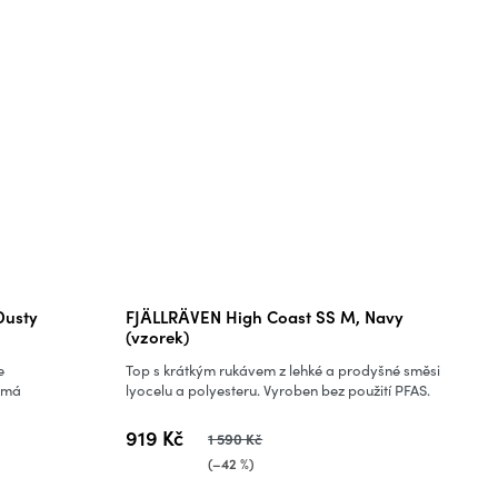
Dusty
FJÄLLRÄVEN High Coast SS M, Navy
(vzorek)
e
Top s krátkým rukávem z lehké a prodyšné směsi
l má
lyocelu a polyesteru. Vyroben bez použití PFAS.
919 Kč
1 590 Kč
(–42 %)