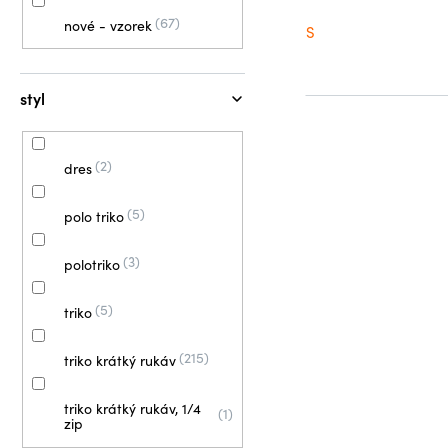
67
nové - vzorek
S
styl
2
dres
5
polo triko
3
polotriko
5
triko
215
triko krátký rukáv
triko krátký rukáv, 1/4
1
zip