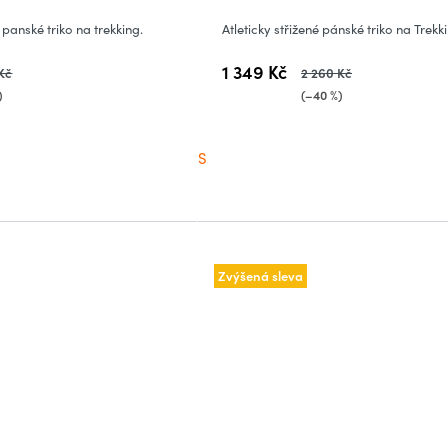
 panské triko na trekking.
Atleticky střižené pánské triko na Trekk
1 349 Kč
Kč
2 260 Kč
)
(–40 %)
S
Zvýšená sleva