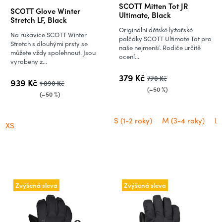
Průměrné
SCOTT Mitten Tot JR
SCOTT Glove Winter
hodnocení
Ultimate, Black
Stretch LF, Black
produktu
Originální dětské lyžařské
Na rukavice SCOTT Winter
je
palčáky SCOTT Ultimate Tot pro
Stretch s dlouhými prsty se
naše nejmenší. Rodiče určitě
5,0
můžete vždy spolehnout. Jsou
ocení...
vyrobeny z...
z
5
379 Kč
770 Kč
939 Kč
1 890 Kč
hvězdiček.
(–50 %)
(–50 %)
S (1-2 roky)
M (3-4 roky)
L 
XS
Zvýšená sleva
Zvýšená sleva