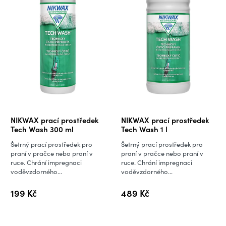
Průměrné
Průměrné
NIKWAX prací prostředek
NIKWAX prací prostředek
hodnocení
hodnocení
Tech Wash 300 ml
Tech Wash 1 l
produktu
produktu
Šetrný prací prostředek pro
Šetrný prací prostředek pro
je
je
praní v pračce nebo praní v
praní v pračce nebo praní v
ruce. Chrání impregnaci
ruce. Chrání impregnaci
5,0
4,8
voděvzdorného...
voděvzdorného...
z
z
5
5
199 Kč
489 Kč
hvězdiček.
hvězdiček.