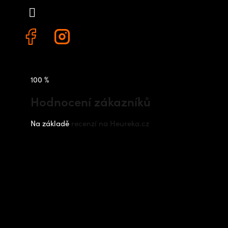
+420 778 480 522
100 %
Hodnocení zákazníků
Na základě
recenzí na Heureka.cz
Instagram