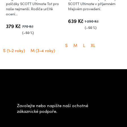
palčáky SCOTT Ultimate Tot pro
SCOTT Ultimate v příjemném
naše nejmenší. Rodiče určitě
hřejivém provedení.
ocení...
639 Kč
1 290 Kč
379 Kč
770 Kč
(–50 %)
(–50 %)
S
M
L
XL
S (1-2 roky)
M (3-4 roky)
Z
á
Potřebujete poradit s
p
výběrem?
a
t
Zavolejte nebo napište naší ochotné
í
zákaznické podpoře.
Zastavte se za námi osobně