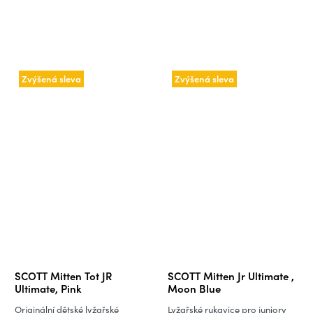
Zvýšená sleva
Zvýšená sleva
SCOTT Mitten Tot JR
SCOTT Mitten Jr Ultimate ,
Ultimate, Pink
Moon Blue
Originální dětské lyžařské
Lyžařské rukavice pro juniory