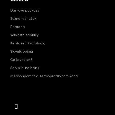
Dárkové poukazy
Seznam značek
Poradna
Velikostní tabulky
Ke stažení (katalogy)
Slovník pojmů
Co je vzorek?
Servis inline bruslí
MerinoSport.cz a Termopradlo.com končí
Kontakt
info
@
outdoorshops.cz