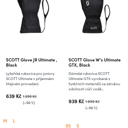
SCOTT Glove JR Ultimate ,
SCOTT Glove W's Ultimate
Black
GTX, Black
Lyžařské rukavice pro juniory
Dámské rukavice SCOTT
SCOTT Ultimate v příjemném
Ultimate GTX vyrobené z
hřejivém provedení.
funkčních materiálů se zárukou
odolnosti vůči vodě...
639 Kč
1 290 Kč
939 Kč
1 890 Kč
(–50 %)
(–50 %)
M
L
XS
S