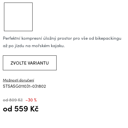
Perfektní kompresní úložný prostor pro vše od bikepackingu
až po jízdu na mořském kajaku.
ZVOLTE VARIANTU
Možnosti doručení
STSASG011031-031802
od 809 Kč
–30 %
od
559 Kč
Měrná cena: