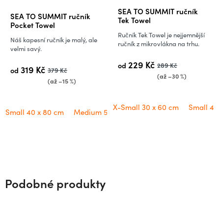
Průměrné
SEA TO SUMMIT ručník
SEA TO SUMMIT ručník
hodnocení
Tek Towel
Pocket Towel
produktu
Ručník Tek Towel je nejjemnější
Náš kapesní ručník je malý, ale
je
ručník z mikrovlákna na trhu.
velmi savý.
5,0
229 Kč
od
289 Kč
z
319 Kč
od
379 Kč
(až –30 %)
5
(až –15 %)
hvězdiček.
X-Small 30 x 60 cm
Small 40
Small 40 x 80 cm
Medium 50 x 100 cm
Large 60 x 120 cm
Podobné produkty