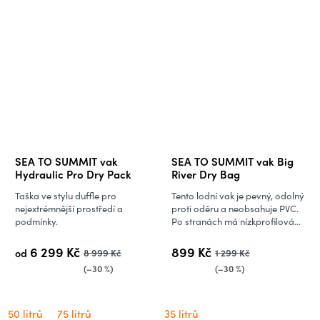
SEA TO SUMMIT vak
SEA TO SUMMIT vak Big
Hydraulic Pro Dry Pack
River Dry Bag
Taška ve stylu duffle pro
Tento lodní vak je pevný, odolný
nejextrémnější prostředí a
proti oděru a neobsahuje PVC.
podmínky.
Po stranách má nízkprofilová...
6 299 Kč
899 Kč
od
8 999 Kč
1 299 Kč
(–30 %)
(–30 %)
50 litrů
75 litrů
35 litrů