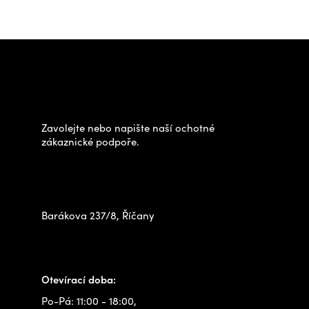
Z
á
Potřebujete poradit s
p
výběrem?
a
t
Zavolejte nebo napište naší ochotné
í
zákaznické podpoře.
Zastavte se za námi osobně
na prodejně
Barákova 237/8, Říčany
+420 778 480 522
info@outdoorshops.cz
Otevírací doba:
Po-Pá: 11:00 - 18:00,