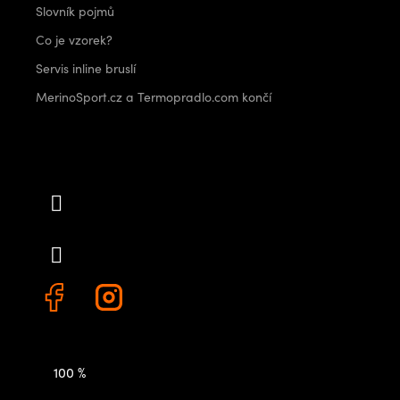
Slovník pojmů
Co je vzorek?
Servis inline bruslí
MerinoSport.cz a Termopradlo.com končí
Kontakt
info
@
outdoorshops.cz
+420 778 480 522
100 %