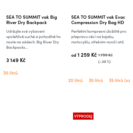
SEA TO SUMMIT vak Big
SEA TO SUMMIT vak Evac
River Dry Backpack
Compression Dry Bag HD
Udržujte své vybavení
Perfektní kompresní úložiště pro
spolehlivě suché a pohodlně ho
přepravu věcí na kajaku,
noste na zádech. Big River Dry
motocyklu, střešním nosiči atd.
Backpacks...
1 259 Kč
od
1 799 Kč
3 149 Kč
(–30 %)
30 litrů
20 litrů
35 litrů
35 litrů (vz
VÝPRODEJ