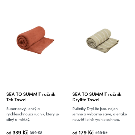
SEA TO SUMMIT ručník
SEA TO SUMMIT ručník
Tek Towel
Drylite Towel
Super savý, lehký a
Ručníky DryLite jsou nejen
rychleschnoucí ručník, který je
jemné a výborně savé, ale také
silný a měkký.
neuvěřitelně rychle schnou.
339 Kč
179 Kč
od
399 Kč
od
269 Kč