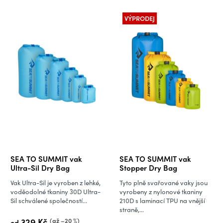
VÝPRODEJ
SEA TO SUMMIT vak
SEA TO SUMMIT vak
Ultra-Sil Dry Bag
Stopper Dry Bag
Vak Ultra-Sil je vyroben z lehké,
Tyto plně svařované vaky jsou
voděodolné tkaniny 30D Ultra-
vyrobeny z nylonové tkaniny
Sil schválené společností...
210D s laminací TPU na vnější
straně,...
329 Kč
(až –20 %)
od