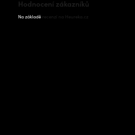
Hodnocení zákazníků
Na základě
recenzí na Heureka.cz
Instagram