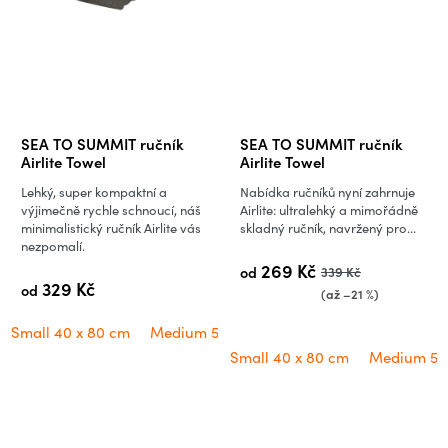
SEA TO SUMMIT ručník
SEA TO SUMMIT ručník
Airlite Towel
Airlite Towel
Lehký, super kompaktní a
Nabídka ručníků nyní zahrnuje
výjimečně rychle schnoucí, náš
Airlite: ultralehký a mimořádně
minimalistický ručník Airlite vás
skladný ručník, navržený pro...
nezpomalí.
269 Kč
od
339 Kč
329 Kč
od
(až –21 %)
Small 40 x 80 cm
Medium 50 x 100 cm
Large 60 x 120 cm
Small 40 x 80 cm
Medium 50 