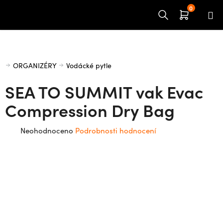
Přejít
na
obsah
Domů
ORGANIZÉRY
Vodácké pytle
SEA TO SUMMIT vak Evac
Compression Dry Bag
Průměrné
Neohodnoceno
Podrobnosti hodnocení
hodnocení
produktu
je
0,0
z
5
hvězdiček.