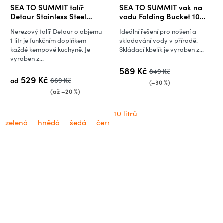
SEA TO SUMMIT talíř
SEA TO SUMMIT vak na
Detour Stainless Steel
vodu Folding Bucket 10
Plate
litrů
Nerezový talíř Detour o objemu
Ideální řešení pro nošení a
1 litr je funkčním doplňkem
skladování vody v přírodě.
každé kempové kuchyně. Je
Skládací kbelík je vyroben z...
vyroben z...
589 Kč
849 Kč
529 Kč
od
669 Kč
(–30 %)
(až –20 %)
10 litrů
zelená
hnědá
šedá
černá