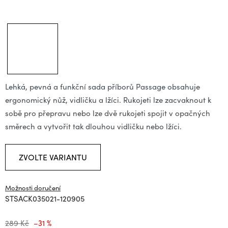
Lehká, pevná a funkční sada příborů Passage obsahuje
ergonomický nůž, vidličku a lžíci. Rukojeti lze zacvaknout k
sobě pro přepravu nebo lze dvě rukojeti spojit v opačných
směrech a vytvořit tak dlouhou vidličku nebo lžíci.
ZVOLTE VARIANTU
Možnosti doručení
STSACK035021-120905
289 Kč
–31 %