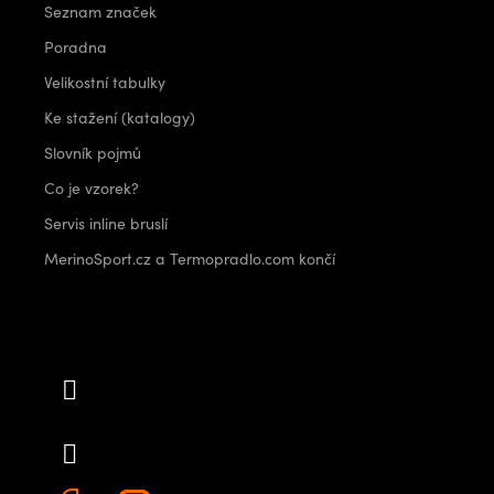
Seznam značek
Poradna
Velikostní tabulky
Ke stažení (katalogy)
Slovník pojmů
Co je vzorek?
Servis inline bruslí
MerinoSport.cz a Termopradlo.com končí
Kontakt
info
@
outdoorshops.cz
+420 778 480 522