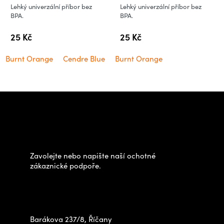
Lehký univerzální příbor bez
Lehký univerzální příbor bez
BPA.
BPA.
25 Kč
25 Kč
Burnt Orange
Cendre Blue
Burnt Orange
Z
á
Potřebujete poradit s
p
výběrem?
a
t
Zavolejte nebo napište naší ochotné
í
zákaznické podpoře.
Zastavte se za námi osobně
na prodejně
Barákova 237/8, Říčany