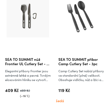
SEA TO SUMMIT nůž
SEA TO SUMMIT příbor
Frontier UL Cutlery Set - 2
Camp Cutlery Set - 3pc
kusy Spork and Knife
Elegantní příbory Frontier jsou
Camp Cutlery Set nabízí příbory
extrémně lehké a pevné. Tvrdým
ve standardní (plné) velikosti.
eloxováním hliníku se vytvoří...
Obsahuje vidličku, nůž a lžíci a...
409 Kč
119 Kč
489 Kč
(–16 %)
šedá