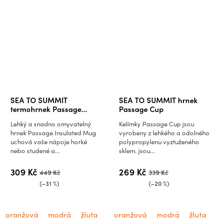
SEA TO SUMMIT
SEA TO SUMMIT hrnek
termohrnek Passage
Passage Cup
Insulated Mug
Lehký a snadno omyvatelný
Kelímky Passage Cup jsou
hrnek Passage Insulated Mug
vyrobeny z lehkého a odolného
uchová vaše nápoje horké
polypropylenu vyztuženého
nebo studené a...
sklem. jsou...
309 Kč
269 Kč
449 Kč
339 Kč
(–31 %)
(–20 %)
oranžová
modrá
žluta
oranžová
modrá
žluta