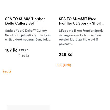
SEA TO SUMMIT příbor
SEA TO SUMMIT lžíce
Delta Cutlery Set
Frontier UL Spork - Short
Handle
Sada příborů Delta™ Cutlery
Lžíce s vidličkou Frontier Spork
Set obsahuje krátký nůž, vidličku
má ergonomicky tvarovanou
a lžíci, které jsou navrženy tak,...
rukojeť, která zajišťuje vyšší
pevnost...
167 Kč
239 Kč
229 Kč
(–30 %)
OS (UNI)
šedá