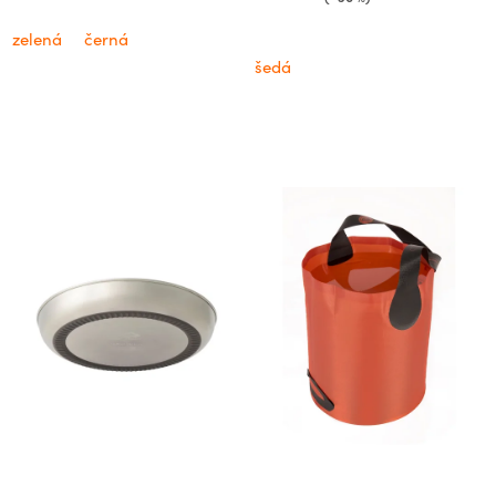
zelená
černá
šedá