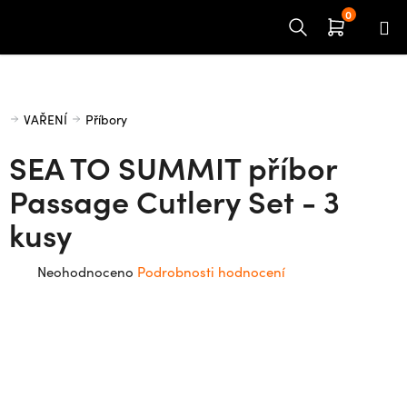
Přejít
na
obsah
Domů
VAŘENÍ
Příbory
SEA TO SUMMIT příbor
Passage Cutlery Set - 3
kusy
Průměrné
Neohodnoceno
Podrobnosti hodnocení
hodnocení
produktu
je
0,0
z