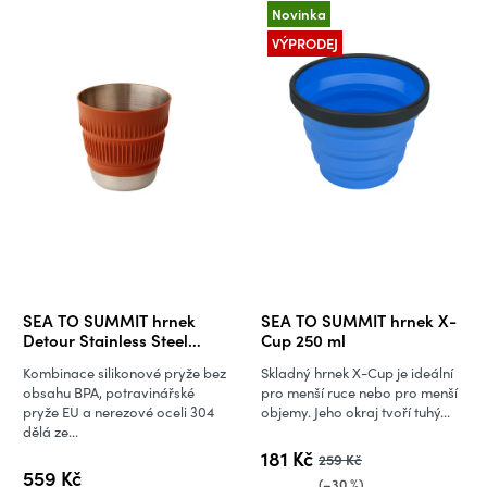
Novinka
VÝPRODEJ
SEA TO SUMMIT hrnek
SEA TO SUMMIT hrnek X-
Detour Stainless Steel
Cup 250 ml
Collapsible Mug
Kombinace silikonové pryže bez
Skladný hrnek X-Cup je ideální
obsahu BPA, potravinářské
pro menší ruce nebo pro menší
pryže EU a nerezové oceli 304
objemy. Jeho okraj tvoří tuhý...
dělá ze...
181 Kč
259 Kč
559 Kč
(–30 %)