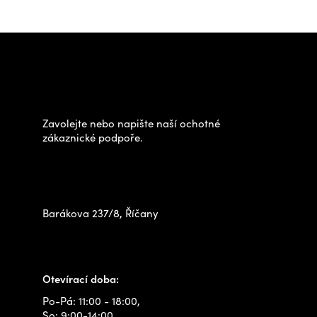
Z
á
Potřebujete poradit s
p
výběrem?
a
t
Zavolejte nebo napište naší ochotné
í
zákaznické podpoře.
Zastavte se za námi osobně
na prodejně
Barákova 237/8, Říčany
+420 778 480 522
info@outdoorshops.cz
Otevírací doba:
Po-Pá: 11:00 - 18:00,
So: 9:00-14:00,