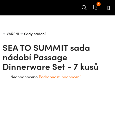
Přejít
na
obsah
Domů
VAŘENÍ
Sady nádobí
SEA TO SUMMIT sada
nádobí Passage
Dinnerware Set - 7 kusů
Průměrné
Neohodnoceno
Podrobnosti hodnocení
hodnocení
produktu
je
0,0
z