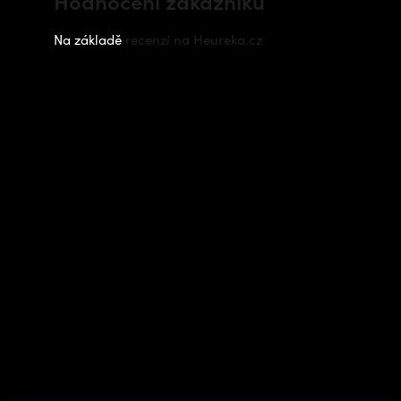
Hodnocení zákazníků
Na základě
recenzí na Heureka.cz
Instagram