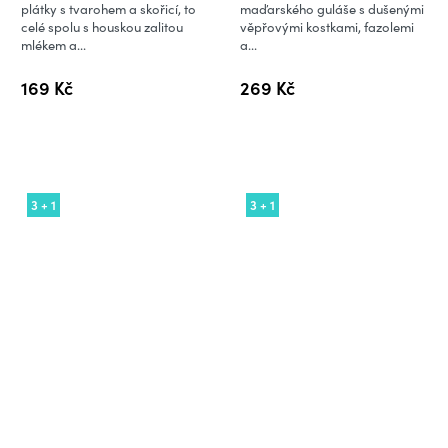
plátky s tvarohem a skořicí, to
maďarského guláše s dušenými
celé spolu s houskou zalitou
věpřovými kostkami, fazolemi
mlékem a...
a...
169 Kč
269 Kč
3 + 1
3 + 1