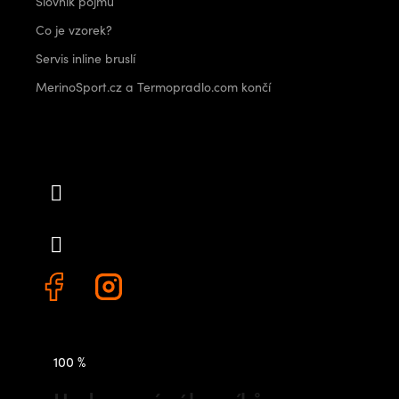
Slovník pojmů
Co je vzorek?
Servis inline bruslí
MerinoSport.cz a Termopradlo.com končí
Kontakt
info
@
outdoorshops.cz
+420 778 480 522
100 %