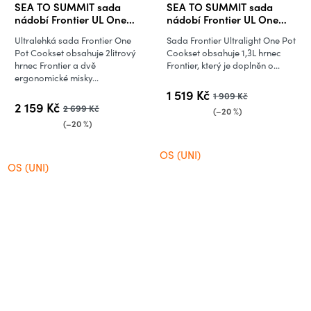
SEA TO SUMMIT sada
SEA TO SUMMIT sada
nádobí Frontier UL One
nádobí Frontier UL One
Pot Cook Set - 5 kusů
Pot Cook Set - 3 ks
Ultralehká sada Frontier One
Sada Frontier Ultralight One Pot
Pot Cookset obsahuje 2litrový
Cookset obsahuje 1,3L hrnec
hrnec Frontier a dvě
Frontier, který je doplněn o...
ergonomické misky...
1 519 Kč
1 909 Kč
2 159 Kč
2 699 Kč
(–20 %)
(–20 %)
OS (UNI)
OS (UNI)