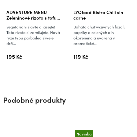
ADVENTURE MENU
LYOfood Bistro Chili sin
Zeleninové rizoto s tofu
carne
(VEGAN)
Vegetariáni slavte a jásejte!
Bohatá chuť výživných fazolí,
Toto rizoto si zamilujete. Nová
papriky a zelených oliv
rýže typu parboiled skvěle
okořeněná a uvařená v
drží...
aromatické...
195 Kč
119 Kč
Podobné produkty
Novinka