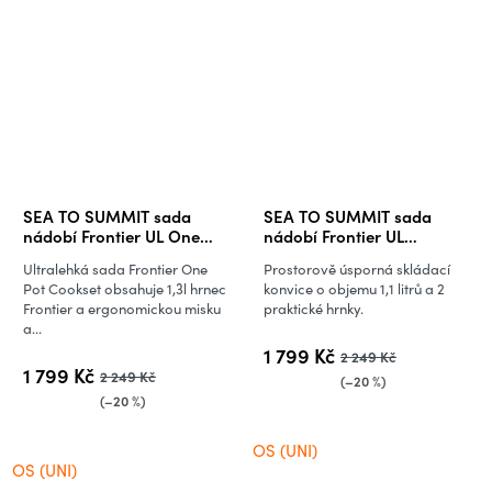
SEA TO SUMMIT sada
SEA TO SUMMIT sada
nádobí Frontier UL One
nádobí Frontier UL
Pot Cook Set - 3 kusy 2
Collapsible Kettle Cook Set
Ultralehká sada Frontier One
Prostorově úsporná skládací
litry Pot w/ M Bowl a Ins
- 3 kusy
Pot Cookset obsahuje 1,3l hrnec
konvice o objemu 1,1 litrů a 2
Mug
Frontier a ergonomickou misku
praktické hrnky.
a...
1 799 Kč
2 249 Kč
1 799 Kč
2 249 Kč
(–20 %)
(–20 %)
OS (UNI)
OS (UNI)