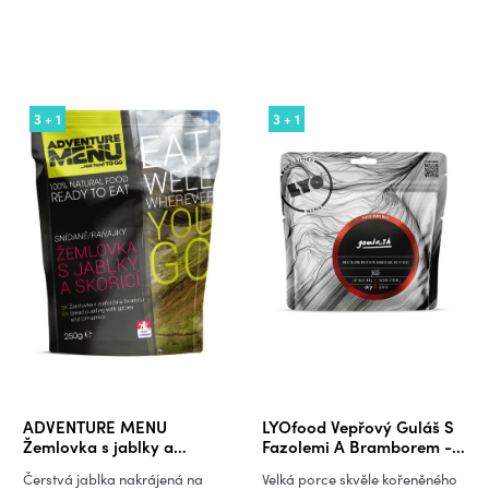
3 + 1
3 + 1
ADVENTURE MENU
LYOfood Vepřový Guláš S
Žemlovka s jablky a
Fazolemi A Bramborem -
skořicí (VEGETARIAN)
80 g
Čerstvá jablka nakrájená na
Velká porce skvěle kořeněného