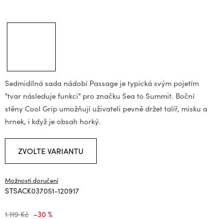
Sedmidílná sada nádobí Passage je typická svým pojetím
"tvar následuje funkci" pro značku Sea to Summit. Boční
stěny Cool Grip umožňují uživateli pevně držet talíř, misku a
hrnek, i když je obsah horký.
ZVOLTE VARIANTU
Možnosti doručení
STSACK037051-120917
1 119 Kč
–30 %