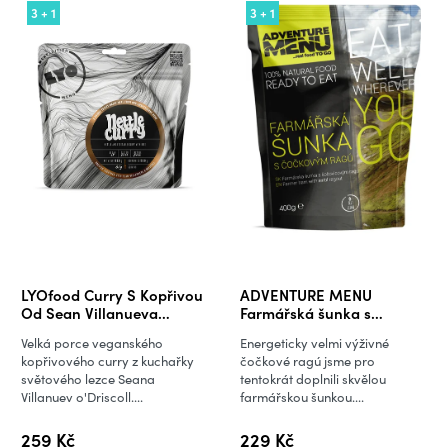
3 + 1
3 + 1
LYOfood Curry S Kopřivou
ADVENTURE MENU
Od Sean Villanueva
Farmářská šunka s
O'Driscoll - 110 g
čočkovým ragú
Velká porce veganského
Energeticky velmi výživné
kopřivového curry z kuchařky
čočkové ragú jsme pro
světového lezce Seana
tentokrát doplnili skvělou
Villanuev o'Driscoll....
farmářskou šunkou....
259 Kč
229 Kč