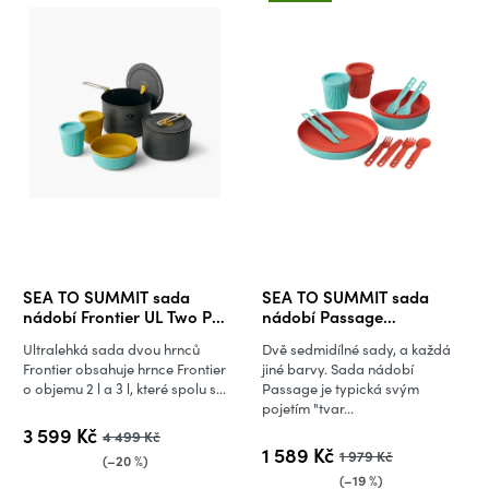
SEA TO SUMMIT sada
SEA TO SUMMIT sada
nádobí Frontier UL Two Pot
nádobí Passage
Cook Set - 6 kusů
Dinnerware Set - 14 kusů -
Ultralehká sada dvou hrnců
Dvě sedmidílné sady, a každá
Blue + Orange
Frontier obsahuje hrnce Frontier
jiné barvy. Sada nádobí
o objemu 2 l a 3 l, které spolu s...
Passage je typická svým
pojetím "tvar...
3 599 Kč
4 499 Kč
1 589 Kč
1 979 Kč
(–20 %)
(–19 %)