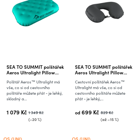
SEA TO SUMMIT polštářek
SEA TO SUMMIT polštářek
Aeros Ultralight Pillow
Aeros Ultralight Pillow
Deluxe
Traveller
Polštář Aeros™ Ultralight má
Cestovní polštářek Aeros™
vše, co si od cestovního
Ultralight má vše, co si od
polštáře můžete přát - je lehký,
cestovního polštáře můžete
skladný a...
přát - je lehký,...
1 079 Kč
699 Kč
1 349 Kč
od
829 Kč
(–20 %)
(až –15 %)
OS (UNI)
OS (UNI)