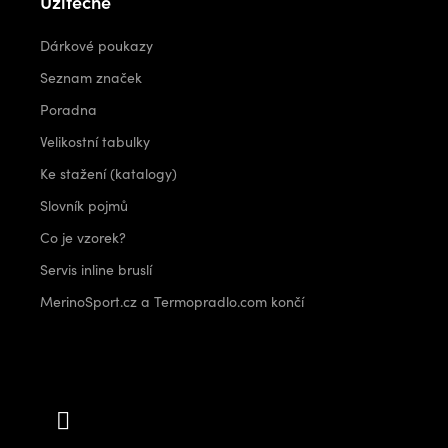
Užitečné
Dárkové poukazy
Seznam značek
Poradna
Velikostní tabulky
Ke stažení (katalogy)
Slovník pojmů
Co je vzorek?
Servis inline bruslí
MerinoSport.cz a Termopradlo.com končí
Kontakt
info
@
outdoorshops.cz