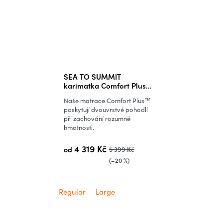
SEA TO SUMMIT
karimatka Comfort Plus
Insulated Air Mat
Naše matrace Comfort Plus™
poskytují dvouvrstvé pohodlí
při zachování rozumné
hmotnosti.
4 319 Kč
od
5 399 Kč
(–20 %)
Regular
Large