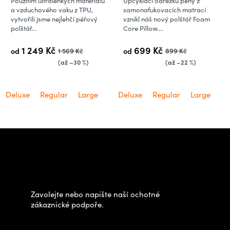
Použitím ultralehkých materiálů
Upcyklací odřezků pěny z
a vzduchového vaku z TPU,
samonafukovacích matrací
vytvořili jsme nejlehčí péřový
vznikl náš nový polštář Foam
polštář...
Core Pillow....
1 249 Kč
699 Kč
od
1 569 Kč
od
899 Kč
(až –30 %)
(až –22 %)
Deluxe
Regular
Large
Deluxe
Regular
Large
Z
á
Potřebujete poradit s
p
výběrem?
a
t
Zavolejte nebo napište naší ochotné
í
zákaznické podpoře.
Zastavte se za námi osobně