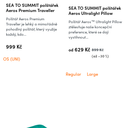
Průměrné
SEA TO SUMMIT polštářek
SEA TO SUMMIT polštářek
hodnocení
Aeros Premium Traveller
Aeros Ultralight Pillow
produktu
Polštář Aeros Premium
Polštář Aeros™ Ultralight Pillow
je
Traveller je lehký a mimořádně
ztělesňuje naše koncepční
pohodlný polštář, který využije
5,0
preference, které se dají
každý, kdo...
vystihnout...
z
5
999 Kč
629 Kč
od
899 Kč
hvězdiček.
(až –30 %)
OS (UNI)
Regular
Large