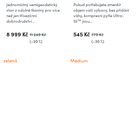
Sack
Jednomístný semigeodetický
Pokud potřebujete zmenšit
stan z odolné tkaniny pro více
objem vaší výbavy, bez přidání
než jen třísezónní
váhy, kompresní pytle Ultra-
dobrodružství...
Sil™ jsou...
8 999 Kč
545 Kč
11 249 Kč
779 Kč
(–20 %)
(–30 %)
zelená
Medium