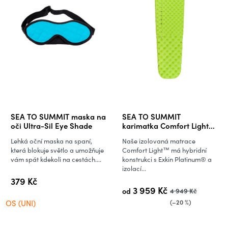
SEA TO SUMMIT maska na
SEA TO SUMMIT
oči Ultra-Sil Eye Shade
karimatka Comfort Light
Insulated Air Mat
Lehká oční maska na spaní,
Naše izolovaná matrace
která blokuje světlo a umožňuje
Comfort Light™ má hybridní
vám spát kdekoli na cestách....
konstrukci s Exkin Platinum® a
izolací...
379 Kč
3 959 Kč
od
4 949 Kč
(–20 %)
OS (UNI)