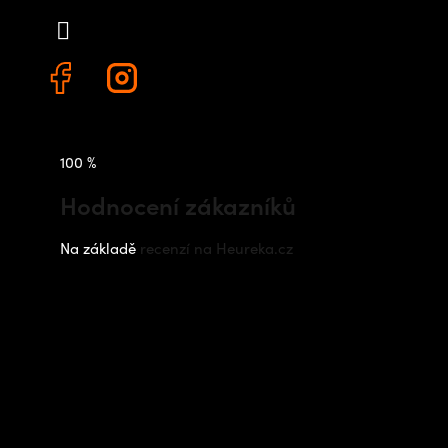
+420 778 480 522
100 %
Hodnocení zákazníků
Na základě
recenzí na Heureka.cz
Instagram