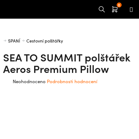
Přejít
na
obsah
Domů
SPANÍ
Cestovní polštářky
SEA TO SUMMIT polštářek
Aeros Premium Pillow
Průměrné
Neohodnoceno
Podrobnosti hodnocení
hodnocení
produktu
je
0,0
z
5
hvězdiček.