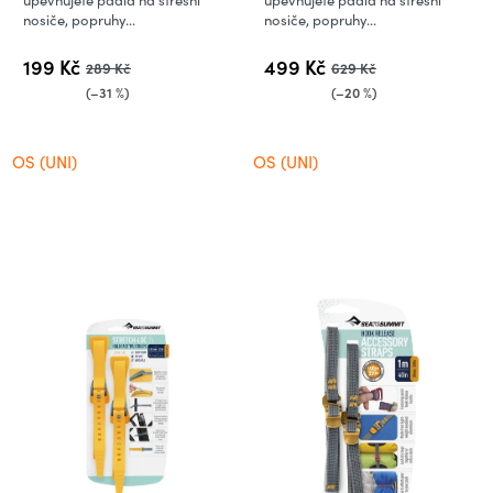
upevňujete pádla na střešní
upevňujete pádla na střešní
nosiče, popruhy...
nosiče, popruhy...
199 Kč
499 Kč
289 Kč
629 Kč
(–31 %)
(–20 %)
OS (UNI)
OS (UNI)