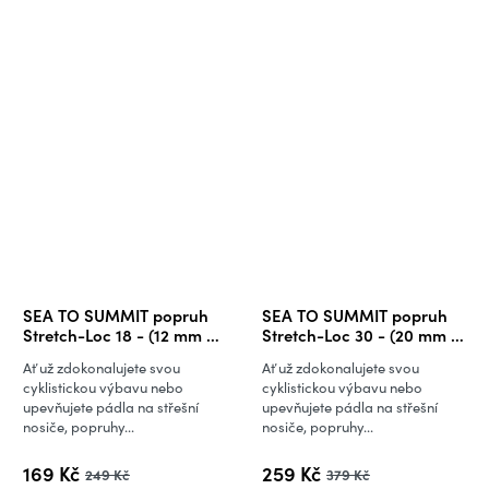
SEA TO SUMMIT popruh
SEA TO SUMMIT popruh
Stretch-Loc 18 - (12 mm x
Stretch-Loc 30 - (20 mm x
450 mm) - 2 kusy v balení
750 mm) - 2 kusy v balení
Ať už zdokonalujete svou
Ať už zdokonalujete svou
cyklistickou výbavu nebo
cyklistickou výbavu nebo
upevňujete pádla na střešní
upevňujete pádla na střešní
nosiče, popruhy...
nosiče, popruhy...
169 Kč
259 Kč
249 Kč
379 Kč