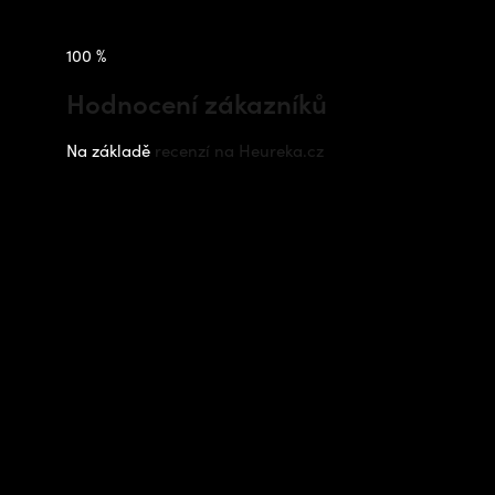
100 %
Hodnocení zákazníků
Na základě
recenzí na Heureka.cz
Instagram