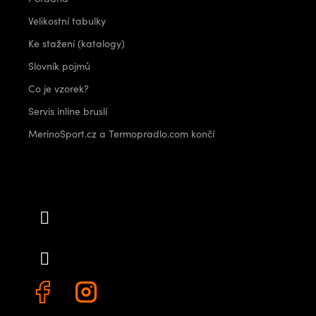
Velikostní tabulky
Ke stažení (katalogy)
Slovník pojmů
Co je vzorek?
Servis inline bruslí
MerinoSport.cz a Termopradlo.com končí
Kontakt
info
@
outdoorshops.cz
+420 778 480 522