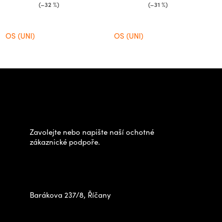
(–32 %)
(–31 %)
OS (UNI)
OS (UNI)
Z
á
Potřebujete poradit s
p
výběrem?
a
t
Zavolejte nebo napište naší ochotné
í
zákaznické podpoře.
Zastavte se za námi osobně
na prodejně
Barákova 237/8, Říčany
+420 778 480 522