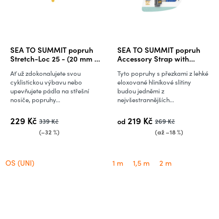
SEA TO SUMMIT popruh
SEA TO SUMMIT popruh
Stretch-Loc 25 - (20 mm x
Accessory Strap with
625 mm) - 2 kusy v balení
Hook Buckle 10mm
Ať už zdokonalujete svou
Tyto popruhy s přezkami z lehké
Webbing
cyklistickou výbavu nebo
eloxované hliníkové slitiny
upevňujete pádla na střešní
budou jedněmi z
nosiče, popruhy...
nejvšestrannějších...
229 Kč
219 Kč
339 Kč
od
269 Kč
(–32 %)
(až –18 %)
OS (UNI)
1 m
1,5 m
2 m