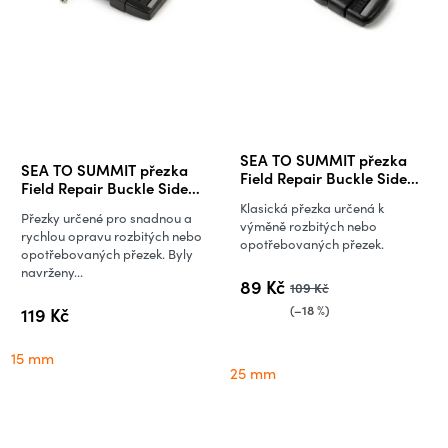
Průměrné
SEA TO SUMMIT přezka
SEA TO SUMMIT přezka
hodnocení
Field Repair Buckle Side
Field Repair Buckle Side
Release, 25 mm
produktu
Release 1 pin, 15 mm
Klasická přezka určená k
Přezky určené pro snadnou a
je
výměně rozbitých nebo
rychlou opravu rozbitých nebo
opotřebovaných přezek.
1,0
opotřebovaných přezek. Byly
navrženy...
z
89 Kč
109 Kč
5
(–18 %)
119 Kč
hvězdiček.
15 mm
25 mm