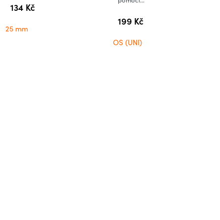
pomocí...
5
134 Kč
hvězdiček.
199 Kč
25 mm
OS (UNI)