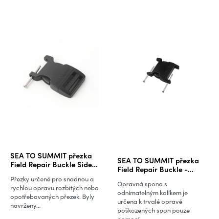
Průměrné
SEA TO SUMMIT přezka
SEA TO SUMMIT přezka
hodnocení
Field Repair Buckle Side
Field Repair Buckle -
Release 1 Pin, 25 mm
produktu
50mm mm Side Release 2
Přezky určené pro snadnou a
Opravná spona s
pin
je
rychlou opravu rozbitých nebo
odnímatelným kolíkem je
opotřebovaných přezek. Byly
5,0
určena k trvalé opravě
navrženy...
poškozených spon pouze
z