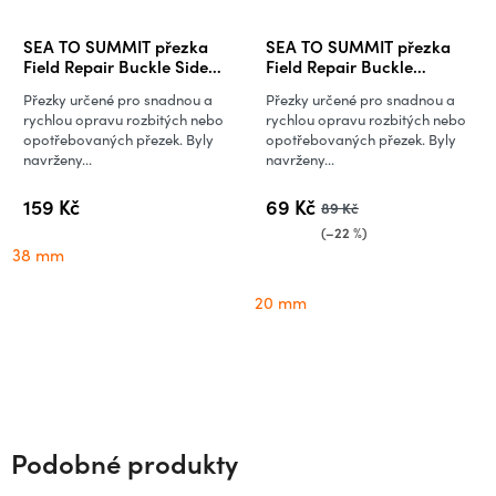
SEA TO SUMMIT přezka
SEA TO SUMMIT přezka
Field Repair Buckle Side
Field Repair Buckle
Release 1 pin, 38 mm
Ladderlock 1 Pin, 20 mm
Přezky určené pro snadnou a
Přezky určené pro snadnou a
rychlou opravu rozbitých nebo
rychlou opravu rozbitých nebo
opotřebovaných přezek. Byly
opotřebovaných přezek. Byly
navrženy...
navrženy...
159 Kč
69 Kč
89 Kč
(–22 %)
38 mm
20 mm
Podobné produkty