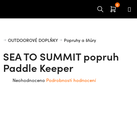
Přejít
na
obsah
Domů
OUTDOOROVÉ DOPLŇKY
Popruhy a šňůry
SEA TO SUMMIT popruh
Paddle Keeper
Průměrné
Neohodnoceno
Podrobnosti hodnocení
hodnocení
produktu
je
0,0
z
5
hvězdiček.