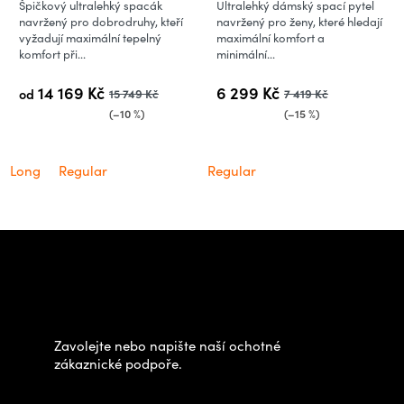
Špičkový ultralehký spacák
Ultralehký dámský spací pytel
navržený pro dobrodruhy, kteří
navržený pro ženy, které hledají
vyžadují maximální tepelný
maximální komfort a
komfort při...
minimální...
14 169 Kč
6 299 Kč
od
15 749 Kč
7 419 Kč
(–10 %)
(–15 %)
Long
Regular
Regular
Z
á
Potřebujete poradit s
p
výběrem?
a
t
Zavolejte nebo napište naší ochotné
í
zákaznické podpoře.
Zastavte se za námi osobně