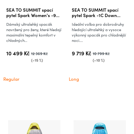
SEA TO SUMMIT spací
SEA TO SUMMIT spací
pytel Spark Women's -9C
pytel Spark -1C Down
Down Sleeping Bag
Sleeping Bag
Dámský ultralehký spacák
Ideální volba pro dobrodruhy
navržený pro ženy, které hledají
hledající ultralehký a vysoce
maximální tepelný komfort v
výkonný spacák pro chladnější
chladných...
noci....
10 499 Kč
9 719 Kč
12 369 Kč
10 799 Kč
(–15 %)
(–10 %)
Regular
Long