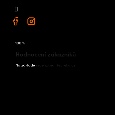
+420 778 480 522
100 %
Hodnocení zákazníků
Na základě
recenzí na Heureka.cz
Instagram