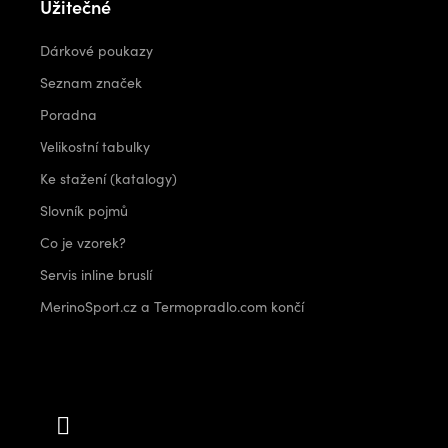
Užitečné
Dárkové poukazy
Seznam značek
Poradna
Velikostní tabulky
Ke stažení (katalogy)
Slovník pojmů
Co je vzorek?
Servis inline bruslí
MerinoSport.cz a Termopradlo.com končí
Kontakt
info
@
outdoorshops.cz