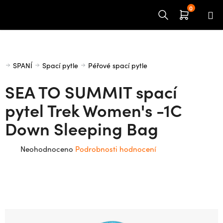
Přejít
na
obsah
Domů
SPANÍ
Spací pytle
Péřové spací pytle
SEA TO SUMMIT spací
pytel Trek Women's -1C
Down Sleeping Bag
Průměrné
Neohodnoceno
Podrobnosti hodnocení
hodnocení
produktu
je
0,0
z