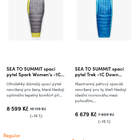
SEA TO SUMMIT spací
SEA TO SUMMIT spací
pytel Spark Women's -1C
pytel Trek -1C Down
Down Sleeping Bag
Sleeping Bag
Ultralehký dámský spací pytel
Všestranný péřový spacák
navržený pro ženy, které hledají
navržený pro ty, kteří hledají
optimální tepelný komfort při...
ideální rovnováhu mezi
pohodlím,...
8 599 Kč
10 119 Kč
6 679 Kč
7 869 Kč
(–15 %)
(–15 %)
Regular