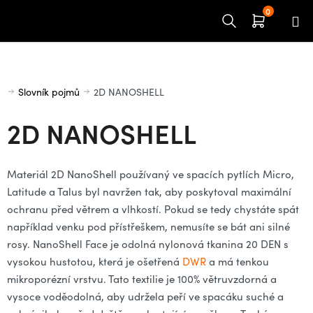
Přejít
na
obsah
Domů
Slovník pojmů
2D NANOSHELL
2D NANOSHELL
Materiál 2D NanoShell používaný ve spacích pytlích Micro,
Latitude a Talus byl navržen tak, aby poskytoval maximální
ochranu před větrem a vlhkostí. Pokud se tedy chystáte spát
například venku pod přístřeškem, nemusíte se bát ani silné
rosy. NanoShell Face je odolná nylonová tkanina 20 DEN s
vysokou hustotou, která je ošetřená
DWR
a má tenkou
mikroporézní vrstvu. Tato textilie je 100% větruvzdorná a
vysoce voděodolná, aby udržela peří ve spacáku suché a