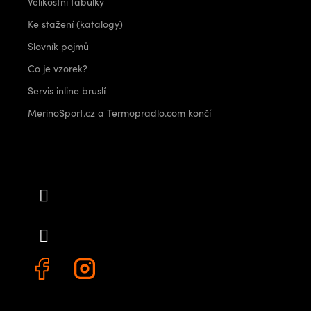
Velikostní tabulky
Ke stažení (katalogy)
Slovník pojmů
Co je vzorek?
Servis inline bruslí
MerinoSport.cz a Termopradlo.com končí
Kontakt
info
@
outdoorshops.cz
+420 778 480 522