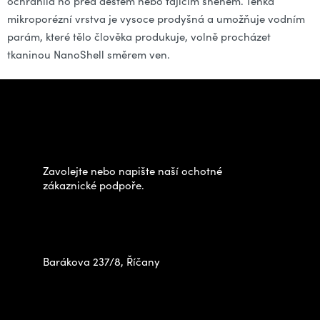
ochránila ho před deštěm nebo tajícím sněhem. Tenká
mikroporézní vrstva je vysoce prodyšná a umožňuje vodním
parám, které tělo člověka produkuje, volně procházet
tkaninou NanoShell směrem ven.
Z
á
Potřebujete poradit s
p
výběrem?
a
t
Zavolejte nebo napište naší ochotné
í
zákaznické podpoře.
Zastavte se za námi osobně
na prodejně
Barákova 237/8, Říčany
+420 778 480 522
info@outdoorshops.cz