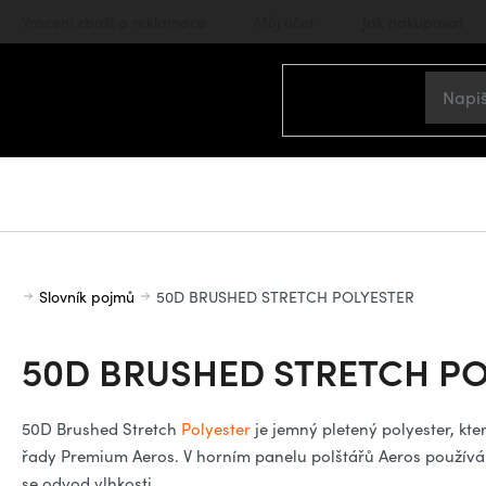
Přejít
Vrácení zboží a reklamace
Můj účet
Jak nakupovat
na
obsah
Domů
Slovník pojmů
50D BRUSHED STRETCH POLYESTER
50D BRUSHED STRETCH P
50D Brushed Stretch
Polyester
je jemný pletený polyester, kt
řady Premium Aeros. V horním panelu polštářů Aeros používám
se odvod vlhkosti.