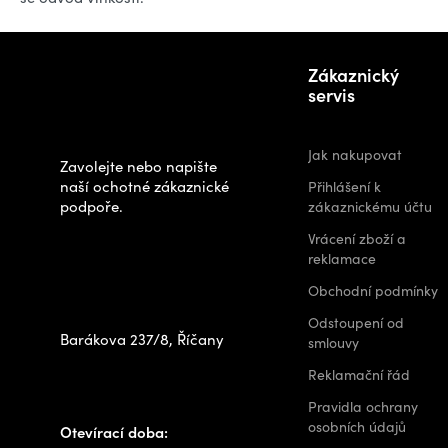
Z
Potřebujete
á
Zákaznický
poradit s
p
servis
výběrem?
a
t
Jak nakupovat
Zavolejte nebo napište
í
naší ochotné zákaznické
Přihlášení k
podpoře.
zákaznickému účtu
Zastavte se za
Vrácení zboží a
námi osobně na
reklamace
prodejně
Obchodní podmínky
Odstoupení od
Barákova 237/8, Říčany
smlouvy
+420 778 480 522
Reklamační řád
info@outdoorshops.cz
Pravidla ochrany
osobních údajů
Otevírací doba: