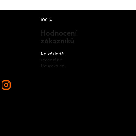
takt
Instagram
100 %
Hodnocení
zákazníků
nfo
@
outdo
cz
Na základě
recenzí na
420 778 48
Heureka.cz