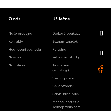
Kon
O nás
Užitečné
i
Naše prodejna
Dárkové poukazy
orshops.
Kontakty
Seznam značek
Hodnocení obchodu
Poradna
+
Novinky
Velikostní tabulky
0 522
Napište nám
Ke stažení
(katalogy)
Slovník pojmů
Co je vzorek?
Servis inline bruslí
MerinoSport.cz a
Termopradlo.com