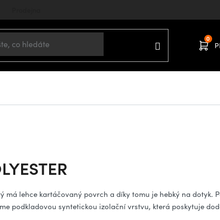
Prodejna
P
OLYESTER
erý má lehce kartáčovaný povrch a díky tomu je hebký na dotyk.
e podkladovou syntetickou izolační vrstvu, která poskytuje doda