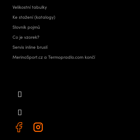
Velikostní tabulky
Ke stažení (katalogy)
Slovník pojmů
Co je vzorek?
Servis inline bruslí
MerinoSport.cz a Termopradlo.com končí
Kontakt
info
@
outdoorshops.cz
+420 778 480 522