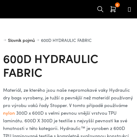
Přejít
na
obsah
Domů
Slovník pojmů
600D HYDRAULIC FABRIC
600D HYDRAULIC
FABRIC
Materiál, ze kterého jsou naše nepromokavé vaky Hydraulic
dry bags vyrobeny, je tužší a pevnější než materiál používaný
pro výrobu vaků řady Stopper. V tomto případě používáme
nylon
300D x 600D s velmi pevnou vnější vrstvou TPU
laminátu. 600D X 300D je textilie s nejvyšší pevností ke své
hmotnosti v této kategorii. Hydraulic™ je vyroben z 600D
TPU laminované textilie s kompletně svařovanou konstrukcí