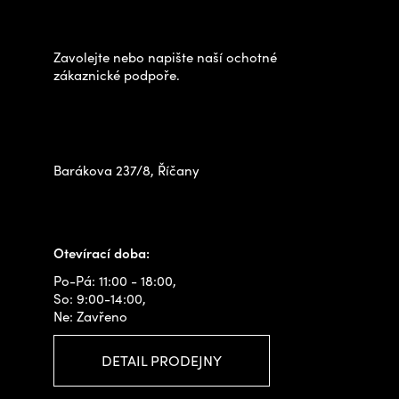
výběrem?
a
t
Zavolejte nebo napište naší ochotné
í
zákaznické podpoře.
Zastavte se za námi osobně
na prodejně
Barákova 237/8, Říčany
+420 778 480 522
info@outdoorshops.cz
Otevírací doba:
Po-Pá: 11:00 - 18:00,
So: 9:00-14:00,
Ne: Zavřeno
DETAIL PRODEJNY