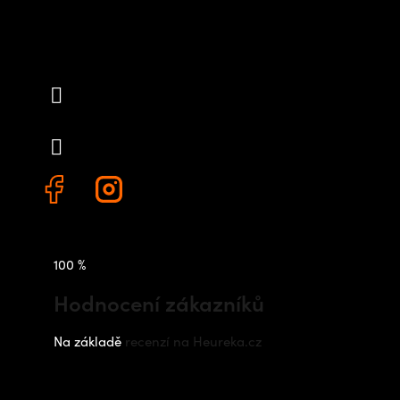
Kontakt
info
@
outdoorshops.cz
+420 778 480 522
100 %
Hodnocení zákazníků
Na základě
recenzí na Heureka.cz