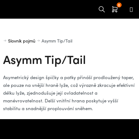
Přejít
na
obsah
Domů
Slovník pojmů
Asymm Tip/Tail
Asymm Tip/Tail
Asymetrický design špičky a patky přináší prodloužený taper,
ale pouze na vnější hraně lyže, což výrazně zkracuje efektivní
délku lyže, zjednodušuje její ovladatelnost a
manévrovatelnost. Delší vnitřní hrana poskytuje vyšší
stabilitu a snadnější proplouvání sněhem.
Z
á
Potřebujete poradit s
p