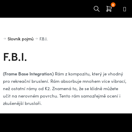
Přejít
na
obsah
Domů
Slovník pojmů
F.B.I.
F.B.I.
(Frame Base Integration)
Rám z kompozitu, který je vhodný
pro rekreační bruslení. Rám absorbuje mnohem více vibrací,
než ostatní rámy od K2. Znamená to, že se klidně můžete
učit na nerovném povrchu. Tento rám samozřejmě ocení i
zkušenější bruslaři.
Z
á
Potřebujete poradit s