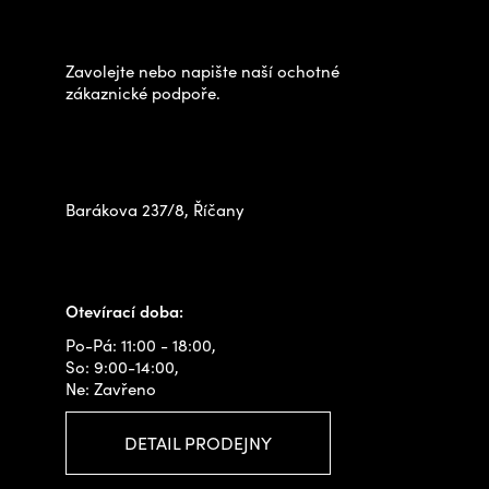
p
výběrem?
a
t
Zavolejte nebo napište naší ochotné
í
zákaznické podpoře.
Zastavte se za námi osobně
na prodejně
Barákova 237/8, Říčany
+420 778 480 522
info@outdoorshops.cz
Otevírací doba:
Po-Pá: 11:00 - 18:00,
So: 9:00-14:00,
Ne: Zavřeno
DETAIL PRODEJNY