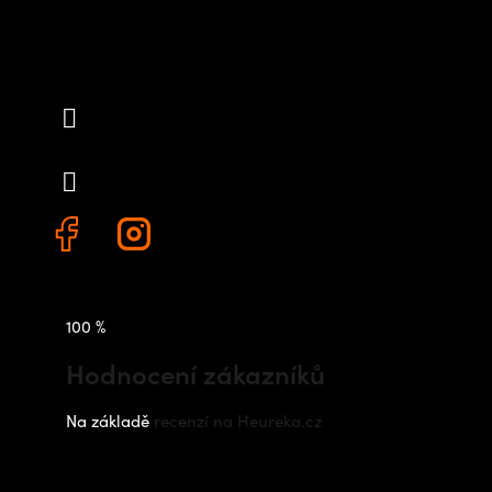
Kontakt
info
@
outdoorshops.cz
+420 778 480 522
100 %
Hodnocení zákazníků
Na základě
recenzí na Heureka.cz