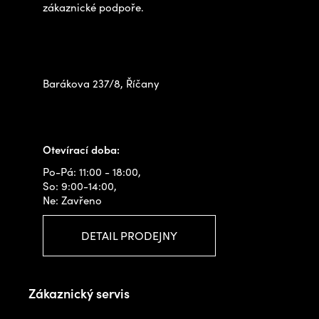
í
zákaznické podpoře.
Zastavte se za námi osobně
na prodejně
Barákova 237/8, Říčany
+420 778 480 522
info@outdoorshops.cz
Otevírací doba:
Po-Pá: 11:00 - 18:00,
So: 9:00-14:00,
Ne: Zavřeno
DETAIL PRODEJNY
Zákaznický servis