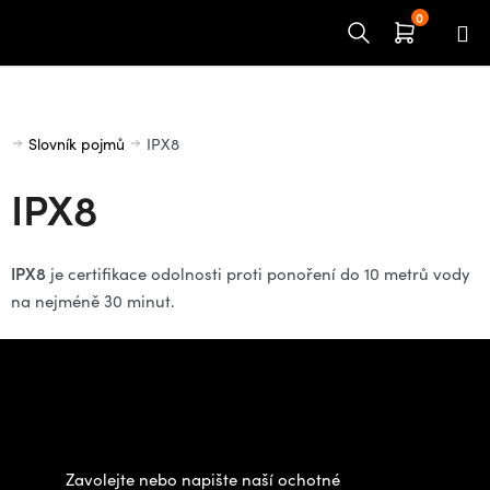
Přejít
na
obsah
Domů
Slovník pojmů
IPX8
IPX8
IPX8
je certifikace odolnosti proti ponoření do 10 metrů vody
na nejméně 30 minut.
Z
á
Potřebujete poradit s
p
výběrem?
a
t
Zavolejte nebo napište naší ochotné