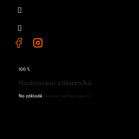
info
@
outdoorshops.cz
+420 778 480 522
100 %
Hodnocení zákazníků
Na základě
recenzí na Heureka.cz
Instagram